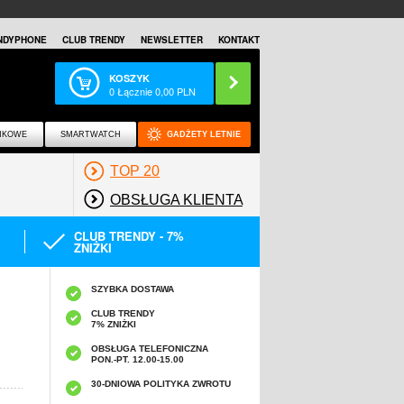
NDYPHONE
CLUB TRENDY
NEWSLETTER
KONTAKT
KOSZYK
0
Łącznie
0,00
PLN
NKOWE
SMARTWATCH
GADŻETY LETNIE
TOP 20
OBSŁUGA KLIENTA
CLUB TRENDY - 7%
ZNIŻKI
SZYBKA DOSTAWA
CLUB TRENDY
7% ZNIŻKI
OBSŁUGA TELEFONICZNA
PON.-PT. 12.00-15.00
A
30-DNIOWA POLITYKA ZWROTU