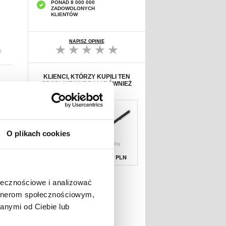
PONAD 8 000 000
ZADOWOLONYCH
KLIENTÓW
NAPISZ OPINIĘ
D
KLIENCI, KTÓRZY KUPILI TEN
PRODUKT WYBRALI RÓWNIEŻ
O plikach cookies
Zabezpieczenie
Uniwersalny
Ochronne na Ekr
Rysik
Pojemnościow
67,19 PLN
38,90 PLN
ołecznościowe i analizować
artnerom społecznościowym,
anymi od Ciebie lub