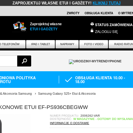
ZAPROJEKTUJ WŁASNE ETUI I GADŻETY!
KLIKNIJ TUTAJ
ZWROTY
OBSŁUGA KLIENTA
O MYTRE
Zaprojektuj własne
STATUS ZAMÓWIENIA
ETUI I GADŻETY
ZALOGUJ SIĘ
O TELEFONÓW
IPAD I TABLET
NAPRAWY
FOTO I VIDEO
RADIO RATU
-DNIOWA POLITYKA
OBSŁUGA KLIENTA 10.00 -
ROTU
18.00
i & Akcesoria Samsung
Samsung Galaxy S25+ Etui & Akcesoria
IKONOWE ETUI EF-PS936CBEGWW
NUMER PRODUKTU:
2006262-VAR
DOSTĘPNOŚĆ:
W MAGAZYNIE - GOTOWY DO WYSŁANI
INFORMACJE O DOSTAWIE