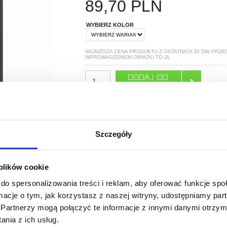
89,70
PLN
WYBIERZ KOLOR
NAJNIŻSZA CENA PRODUKTU Z OSTATNICH 30 DNI PRZE
WPROWADZENIEM OBNIŻKI TO
ZŁ
TYLKO 1 ZOSTAŁO W MAGAZYNIE!
POLECANE PRZEZ MYTRENDYPHONE
Szczegóły
 plików cookie
do spersonalizowania treści i reklam, aby oferować funkcje sp
PYTANIA?
LIVE CHAT
ormacje o tym, jak korzystasz z naszej witryny, udostępniamy p
Partnerzy mogą połączyć te informacje z innymi danymi otrzym
nia z ich usług.