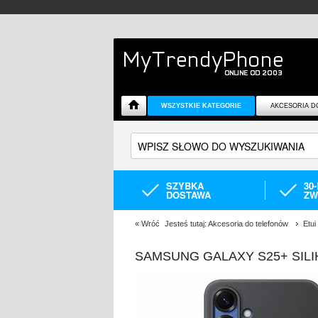
WSZYSTKIE KATEGORIE
AKCESORIA D
SZYBKA
30
DOSTAWA
ZW
«
Wróć
Jesteś tutaj:
Akcesoria do telefonów
Etu
SAMSUNG GALAXY S25+ SIL