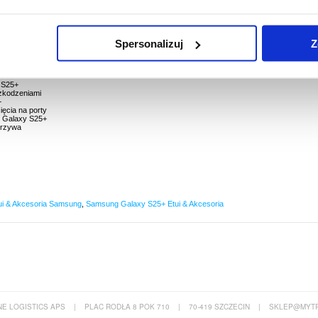
 Etui EF-PS936
ui to doskonały sposób ochrony Samsung Galaxy S25+.
Spersonalizuj
Z
uderzeniami i zarysowaniem, i pomaga zachować Samsung Galaxy S25+ w nienaruszonym
wane wycięcia oraz reagujące osłony przycisków dedykowane do Samsung Galaxy S25+.
y S25+
zkodzeniami
+
ięcia na porty
 Galaxy S25+
orzywa
ui & Akcesoria Samsung
,
Samsung Galaxy S25+ Etui & Akcesoria
E LOGISTICS APS
|
PLAC RODŁA 8 POK 710
|
70-419 SZCZECIN
|
SKLEP@MYTR