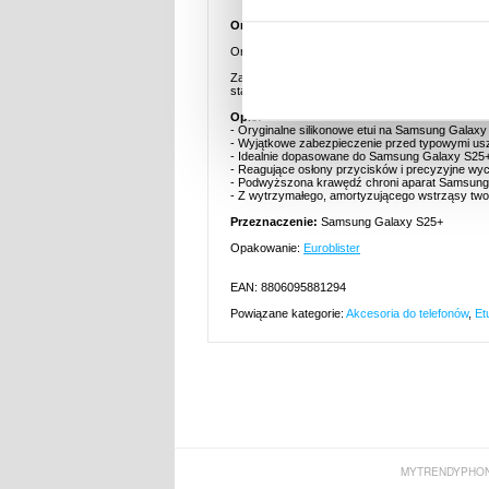
Oryginalne Samsung Galaxy S25+ Silikonowe
Oryginalne, idealnie dopasowane silikonowe et
Zapewnia niezawodną ochronę przed typowymi 
stanie. Jest lekkie, cienkie i posiada dopaso
Opis:
- Oryginalne silikonowe etui na Samsung Galax
- Wyjątkowe zabezpieczenie przed typowymi us
- Idealnie dopasowane do Samsung Galaxy S25
- Reagujące osłony przycisków i precyzyjne wyc
- Podwyższona krawędź chroni aparat Samsung
- Z wytrzymałego, amortyzującego wstrząsy tw
Przeznaczenie:
Samsung Galaxy S25+
Opakowanie:
Euroblister
EAN: 8806095881294
Powiązane kategorie:
Akcesoria do telefonów
,
Et
MYTRENDYPHON