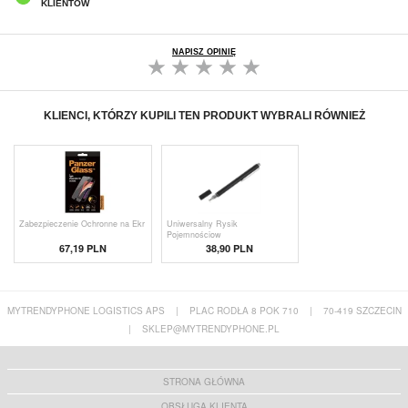
KLIENTÓW
NAPISZ OPINIĘ
KLIENCI, KTÓRZY KUPILI TEN PRODUKT WYBRALI RÓWNIEŻ
Zabezpieczenie Ochronne na Ekr
Uniwersalny Rysik
Pojemnościow
67,19 PLN
38,90 PLN
MYTRENDYPHONE LOGISTICS APS
|
PLAC RODŁA 8 POK 710
|
70-419 SZCZECIN
|
SKLEP@MYTRENDYPHONE.PL
STRONA GŁÓWNA
OBSŁUGA KLIENTA