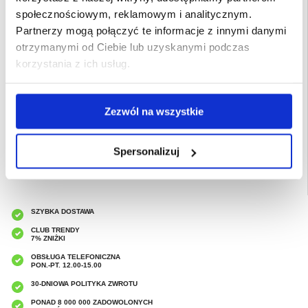
Opis:
- Hybrydowe etui Nillkin Super Frosted Shield Pro na Samsung Galaxy S25+
społecznościowym, reklamowym i analitycznym.
- Zapewnia niezawodną ochronę tyłu, boków i aparatu telefonu
- O teksturowanej powierzchni poprawiającej trzymanie - zmniejsza ryzyko
Partnerzy mogą połączyć te informacje z innymi danymi
upuszczenia
- Etui Nillkin Super Frosted Shield Pro idealnie pasuje na Samsung Galaxy S25+
otrzymanymi od Ciebie lub uzyskanymi podczas
- Etui na Samsung Galaxy S25+ z PC i TPU
korzystania z ich usług.
Przeznaczenie:
Samsung Galaxy S25+
Opakowanie:
Euroblister
EAN: 5714122505811
Zezwól na wszystkie
Powiązane kategorie:
Akcesoria do telefonów
,
Etui & Akcesoria Samsung
,
Samsung Galaxy S25+ Etui & Akcesoria
Spersonalizuj
SZYBKA DOSTAWA
CLUB TRENDY
7% ZNIŻKI
OBSŁUGA TELEFONICZNA
PON.-PT. 12.00-15.00
30-DNIOWA POLITYKA ZWROTU
PONAD 8 000 000 ZADOWOLONYCH