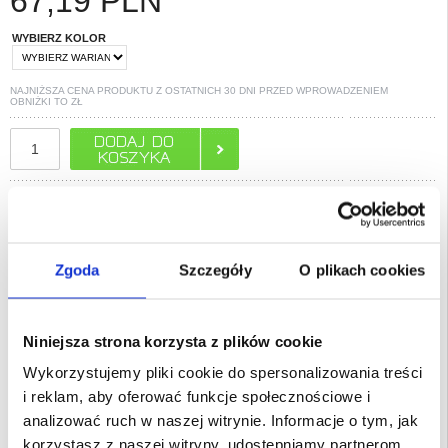
67,19
PLN
WYBIERZ KOLOR
NAJNIŻSZA CENA PRODUKTU Z OSTATNICH 30 DNI PRZED WPROWADZENIEM
OBNIŻKI TO
ZŁ
POLECANE PRZEZ MYTRENDYPHONE
PYTANIA?
LIVE CHAT
Zgoda
Szczegóły
O plikach cookies
Opis
Niniejsza strona korzysta z plików cookie
Hybrydowe Etui Nillkin Super Frosted Shield Pro do Samsung Galaxy
S25+
Wykorzystujemy pliki cookie do spersonalizowania treści
Daj swojemu telefonowi Samsung Galaxy S25+ tylko to, co najlepsze!
i reklam, aby oferować funkcje społecznościowe i
Nillkin stworzył nową, potężniejszą wersję Pro etui Super Frosted Shield na
Twój cenny Samsung Galaxy S25+. Doskonała ochrona przy upadku dzięki
analizować ruch w naszej witrynie. Informacje o tym, jak
dwuwarstwowej konstrukcji - tył z PC i ramka z TPU.
korzystasz z naszej witryny, udostępniamy partnerom