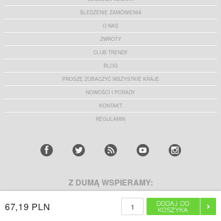
ŚLEDZENIE ZAMÓWIENIA
O NAS
ZWROTY
CLUB TRENDY
BLOG
PROSZĘ ZOBACZYĆ WSZYSTKIE KRAJE
NOWOŚCI I PORADY
KONTAKT
REGULAMIN
Z DUMĄ WSPIERAMY:
67,19 PLN
ZDOBĄDŹ 10% ZNIŻKI