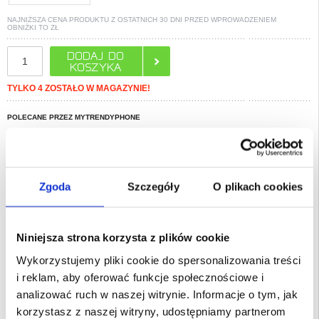
NAJNIŻSZA CENA PRODUKTU Z OSTATNICH 30 DNI PRZED WPROWADZENIEM
OBNIŻKI TO
ZŁ
TYLKO 4 ZOSTAŁO W MAGAZYNIE!
POLECANE PRZEZ MYTRENDYPHONE
PYTANIA?
LIVE CHAT
Opis
Zgoda
Szczegóły
O plikach cookies
Etui-Portfel Caseme 013 Series Zamykane na Magnes na Samsung
Galaxy S25
Niniejsza strona korzysta z plików cookie
Noś Samsung Galaxy S25 wraz z niezbędnymi kartami i gotówką w etui z
portfelem Caseme 013 Series!
Wykorzystujemy pliki cookie do spersonalizowania treści
Połączenie TPU i poliuretanu zapewnia pełną ochronę Samsung Galaxy S25
i reklam, aby oferować funkcje społecznościowe i
przed kurzem, brudem, uderzeniami, zarysowaniem i typowym zużyciem.
Magnes przytrzymuje klapkę, a zgrabna konstrukcja pozwala korzystać z
analizować ruch w naszej witrynie. Informacje o tym, jak
telefonu bez angażowania rąk, co świetnie sprawdza się przy oglądaniu filmów.
korzystasz z naszej witryny, udostępniamy partnerom
Opis:
- Etui z portfelem z serii Caseme 013 na Twój cenny Samsung Galaxy S25