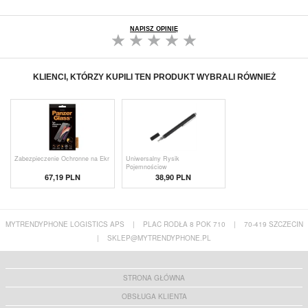
NAPISZ OPINIĘ
KLIENCI, KTÓRZY KUPILI TEN PRODUKT WYBRALI RÓWNIEŻ
Zabezpieczenie Ochronne na Ekr
Uniwersalny Rysik
Pojemnościow
67,19 PLN
38,90 PLN
MYTRENDYPHONE LOGISTICS APS
|
PLAC RODŁA 8 POK 710
|
70-419 SZCZECIN
|
SKLEP@MYTRENDYPHONE.PL
STRONA GŁÓWNA
OBSŁUGA KLIENTA