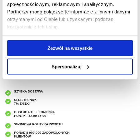
społecznościowym, reklamowym i analitycznym.
- Dwie przegródki na karty lub dokumenty oraz kieszonka na gotówkę
- Niezbędna, pełna ochrona Samsung Galaxy S25
Partnerzy mogą połączyć te informacje z innymi danymi
- Wbudowane magnesy przytrzymują klapkę etui Caseme 013
- Precyzyjne wycięcia zapewniają funkcjonalność portów i przycisków
otrzymanymi od Ciebie lub uzyskanymi podczas
- Pomysłowa konstrukcja pozwala przekształcić etui w praktyczny stojak
korzystania z ich usług.
Przeznaczenie:
Samsung Galaxy S25
Opakowanie:
Zastępcze
EAN: 5714122502933
Zezwól na wszystkie
Powiązane kategorie:
Akcesoria do telefonów
,
Etui & Akcesoria Samsung
,
Samsung Galaxy S25 Etui & Akcesoria
Spersonalizuj
SZYBKA DOSTAWA
CLUB TRENDY
7% ZNIŻKI
OBSŁUGA TELEFONICZNA
PON.-PT. 12.00-15.00
30-DNIOWA POLITYKA ZWROTU
PONAD 8 000 000 ZADOWOLONYCH
KLIENTÓW