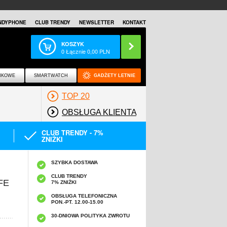
NDYPHONE
CLUB TRENDY
NEWSLETTER
KONTAKT
KOSZYK
0
Łącznie
0,00
PLN
NKOWE
SMARTWATCH
GADŻETY LETNIE
TOP 20
OBSŁUGA KLIENTA
CLUB TRENDY - 7%
ZNIŻKI
SZYBKA DOSTAWA
CLUB TRENDY
FE
7% ZNIŻKI
OBSŁUGA TELEFONICZNA
PON.-PT. 12.00-15.00
A
30-DNIOWA POLITYKA ZWROTU