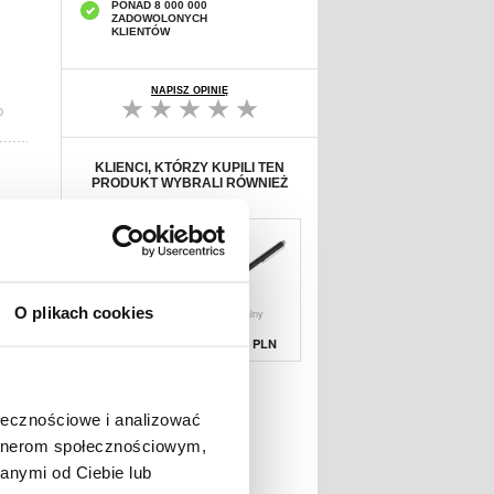
PONAD 8 000 000
ZADOWOLONYCH
KLIENTÓW
NAPISZ OPINIĘ
D
KLIENCI, KTÓRZY KUPILI TEN
PRODUKT WYBRALI RÓWNIEŻ
O plikach cookies
Zabezpieczenie
Uniwersalny
Ochronne na Ekr
Rysik
Pojemnościow
67,19 PLN
38,90 PLN
ołecznościowe i analizować
artnerom społecznościowym,
anymi od Ciebie lub