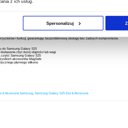
nia z ich usług.
Spersonalizuj
Z
 S25 - kompatybilne z MagSafe
go etui z płynnego silikonu, które jest dostarczane z obsługą MagSafe! Dzięki temu
ie nie tylko dobrze chroniony, ale również zgodny z MagSafe. Precyzyjne wycięcia
 przycisków i funkcji, gwarantując bezproblemową obsługę bez żadnych kompromisów.
konu do Samsung Galaxy S25
dodawania zbyt dużej objętości lub wagi
lną część Samsung Galaxy S25
szystkich akcesoriów MagSafe
stycznego płynnego silikonu
ui & Akcesoria Samsung
,
Samsung Galaxy S25 Etui & Akcesoria