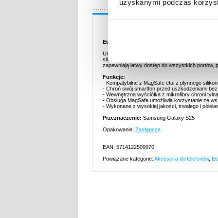
uzyskanymi podczas korzysta
Opis
Etui z Płynnego Silikonu do Samsung Galaxy
Ulepsz swojego Samsung Galaxy S25 za pomocą te
silikonowemu etui Twój Samsung Galaxy S25 będz
zapewniają łatwy dostęp do wszystkich portów,
Funkcje:
- Kompatybilne z MagSafe etui z płynnego sili
- Chroń swój smartfon przed uszkodzeniami bez 
- Wewnętrzna wyściółka z mikrofibry chroni ty
- Obsługa MagSafe umożliwia korzystanie ze w
- Wykonane z wysokiej jakości, trwałego i półela
Przeznaczenie:
Samsung Galaxy S25
Opakowanie:
Zastępcze
EAN: 5714122509970
Powiązane kategorie:
Akcesoria do telefonów
,
Et