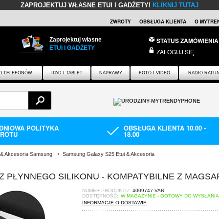
ZAPROJEKTUJ WŁASNE ETUI I GADŻETY!
KLIKNIJ TUTAJ
ZWROTY
OBSŁUGA KLIENTA
O MYTRE
Zaprojektuj własne
STATUS ZAMÓWIENIA
ETUI I GADŻETY
ZALOGUJ SIĘ
O TELEFONÓW
IPAD I TABLET
NAPRAWY
FOTO I VIDEO
RADIO RATU
-DNIOWA POLITYKA
OBSŁUGA KLIENTA 10.00 -
ROTU
18.00
i & Akcesoria Samsung
Samsung Galaxy S25 Etui & Akcesoria
Z PŁYNNEGO SILIKONU - KOMPATYBILNE Z MAGSA
NUMER PRODUKTU:
4009747-VAR
DOSTĘPNOŚĆ:
W MAGAZYNIE - GOTOWY DO WYSŁANI
INFORMACJE O DOSTAWIE