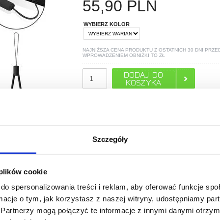
55,90
PLN
WYBIERZ KOLOR
NAJNIŻSZA CENA PRODUKTU Z OSTATNICH 30 DNI PRZE
WPROWADZENIEM OBNIŻKI TO
ZŁ
POLECANE PRZEZ MYTRENDYPHONE
Szczegóły
 plików cookie
do spersonalizowania treści i reklam, aby oferować funkcje sp
ormacje o tym, jak korzystasz z naszej witryny, udostępniamy p
Partnerzy mogą połączyć te informacje z innymi danymi otrzym
PYTANIA?
LIVE CHAT