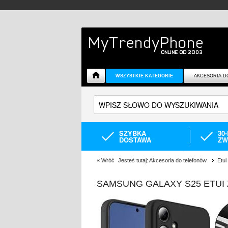
WSZYSTKIE KATEGORIE
AKCESORIA D
SZYBKA
30
DOSTAWA
ZW
«
Wróć
Jesteś tutaj:
Akcesoria do telefonów
Etu
SAMSUNG GALAXY S25 ETUI 