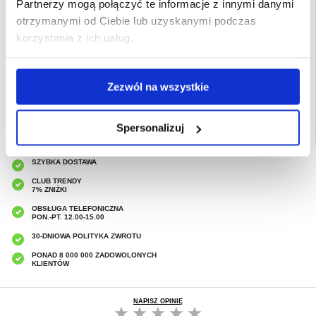
Partnerzy mogą połączyć te informacje z innymi danymi
Przeznaczenie:
Samsung Galaxy S25 Edge
otrzymanymi od Ciebie lub uzyskanymi podczas
Opakowanie:
Zastępcze
korzystania z ich usług.
EAN: 5714122526298
Powiązane kategorie:
Akcesoria do telefonów
,
Etui & Akcesoria Samsung
,
Samsung Galaxy S25 Edge Etui & Akcesoria
Zezwól na wszystkie
Spersonalizuj
SZYBKA DOSTAWA
CLUB TRENDY
7% ZNIŻKI
OBSŁUGA TELEFONICZNA
PON.-PT. 12.00-15.00
30-DNIOWA POLITYKA ZWROTU
PONAD 8 000 000 ZADOWOLONYCH
KLIENTÓW
NAPISZ OPINIĘ