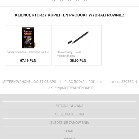
KLIENCI, KTÓRZY KUPILI TEN PRODUKT WYBRALI RÓWNIEŻ
Zabezpieczenie Ochronne na Ekr
Uniwersalny Rysik
Pojemnościow
67,19 PLN
38,90 PLN
MYTRENDYPHONE LOGISTICS APS
|
PLAC RODŁA 8 POK 710
|
70-419 SZCZECIN
|
SKLEP@MYTRENDYPHONE.PL
STRONA GŁÓWNA
OBSŁUGA KLIENTA
ŚLEDZENIE ZAMÓWIENIA
O NAS