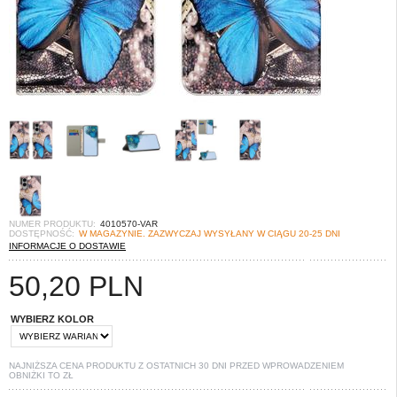
NUMER PRODUKTU:
4010570-VAR
DOSTĘPNOŚĆ:
W MAGAZYNIE. ZAZWYCZAJ WYSYŁANY W CIĄGU 20-25 DNI
INFORMACJE O DOSTAWIE
50,20
PLN
WYBIERZ KOLOR
NAJNIŻSZA CENA PRODUKTU Z OSTATNICH 30 DNI PRZED WPROWADZENIEM
OBNIŻKI TO
ZŁ