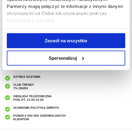
Ultra
- Obsługa MagSafe umożliwia korzystanie ze wszystkich akcesoriów MagSafe
Partnerzy mogą połączyć te informacje z innymi danymi
- Wykonane z wysokiej jakości, trwałego i półelastycznego płynnego silikonu
otrzymanymi od Ciebie lub uzyskanymi podczas
Przeznaczenie:
Samsung Galaxy S24 Ultra
korzystania z ich usług.
Opakowanie:
Zastępcze
EAN: 5714122330383
Powiązane kategorie:
Akcesoria do telefonów
,
Etui & Akcesoria Samsung
,
Zezwól na wszystkie
Samsung Galaxy S24 Ultra Etui & Akcesoria
Spersonalizuj
SZYBKA DOSTAWA
CLUB TRENDY
7% ZNIŻKI
OBSŁUGA TELEFONICZNA
PON.-PT. 12.00-15.00
30-DNIOWA POLITYKA ZWROTU
PONAD 8 000 000 ZADOWOLONYCH
KLIENTÓW