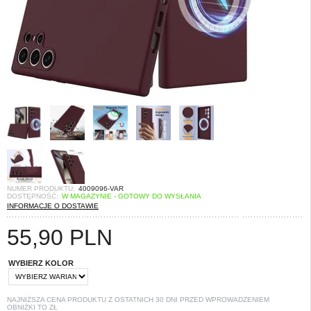
NUMER PRODUKTU:
4009096-VAR
DOSTĘPNOŚĆ:
W MAGAZYNIE - GOTOWY DO WYSŁANIA
INFORMACJE O DOSTAWIE
55,90
PLN
WYBIERZ KOLOR
NAJNIŻSZA CENA PRODUKTU Z OSTATNICH 30 DNI PRZED WPROWADZENIEM
OBNIŻKI TO
ZŁ