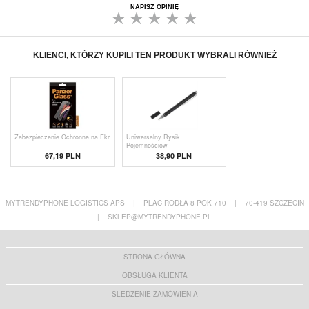
NAPISZ OPINIĘ
KLIENCI, KTÓRZY KUPILI TEN PRODUKT WYBRALI RÓWNIEŻ
Zabezpieczenie Ochronne na Ekr
Uniwersalny Rysik
Pojemnościow
67,19 PLN
38,90 PLN
MYTRENDYPHONE LOGISTICS APS
|
PLAC RODŁA 8 POK 710
|
70-419 SZCZECIN
|
SKLEP@MYTRENDYPHONE.PL
STRONA GŁÓWNA
OBSŁUGA KLIENTA
ŚLEDZENIE ZAMÓWIENIA