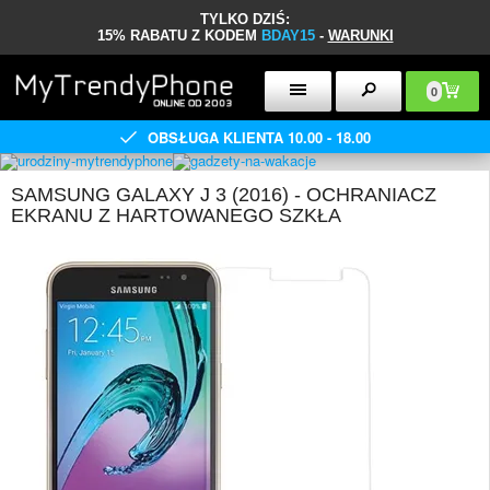
TYLKO DZIŚ:
15% RABATU Z KODEM
BDAY15
-
WARUNKI
0
OBSŁUGA KLIENTA 10.00 - 18.00
SAMSUNG GALAXY J 3 (2016) - OCHRANIACZ
EKRANU Z HARTOWANEGO SZKŁA