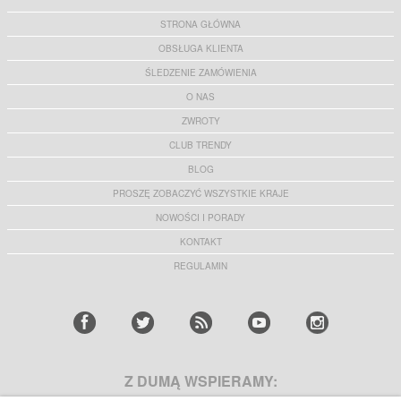
T585 - Osłona Ekranu Szkło Hartowane
Ekranu - Ultraczysta i odporna na odciski
palców
61,40 PLN
38,90 PLN
STRONA GŁÓWNA
OBSŁUGA KLIENTA
ŚLEDZENIE ZAMÓWIENIA
O NAS
ZWROTY
Uniwersalny Zestaw Uchwytów
Samsung Galaxy J5, J3 (2016), Grand Prime
Samochodowych 2 w 1
VE - Bateria EB-BG531BBE
CLUB TRENDY
50,20 PLN
50,00 PLN
BLOG
PROSZĘ ZOBACZYĆ WSZYSTKIE KRAJE
NOWOŚCI I PORADY
KONTAKT
Samsung Galaxy J5 (2016) - Panel Tylny,
Samsung Galaxy Tab A 9.7 Tempered Glass
Czarny
Screen Protector
REGULAMIN
72,80 PLN
44,60 PLN
Z DUMĄ WSPIERAMY: