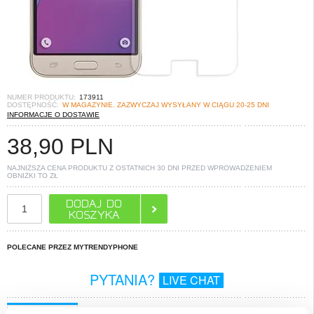
NUMER PRODUKTU:
173911
DOSTĘPNOŚĆ:
W MAGAZYNIE. ZAZWYCZAJ WYSYŁANY W CIĄGU 20-25 DNI
INFORMACJE O DOSTAWIE
38,90
PLN
NAJNIŻSZA CENA PRODUKTU Z OSTATNICH 30 DNI PRZED WPROWADZENIEM
OBNIŻKI TO
ZŁ
POLECANE PRZEZ MYTRENDYPHONE
PYTANIA?
LIVE CHAT