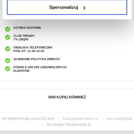
Spersonalizuj
SZYBKA DOSTAWA
CLUB TRENDY
7% ZNIŻKI
OBSŁUGA TELEFONICZNA
PON.-PT. 12.00-15.00
30-DNIOWA POLITYKA ZWROTU
PONAD 8 000 000 ZADOWOLONYCH
KLIENTÓW
INNI KUPILI RÓWNIEŻ
MYTRENDYPHONE LOGISTICS APS
|
PLAC RODŁA 8 POK 710
|
70-419 SZCZECIN
|
SKLEP@MYTRENDYPHONE.PL
Samsung Galaxy Tab A 10.1 (2016) T580,
Liquid Glass Uniwersalna Nano Ochrona