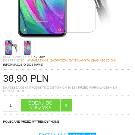
NUMER PRODUKTU:
178482
DOSTĘPNOŚĆ:
W MAGAZYNIE. ZAZWYCZAJ WYSYŁANY W CIĄGU 20-25 DNI
INFORMACJE O DOSTAWIE
38,90
PLN
NAJNIŻSZA CENA PRODUKTU Z OSTATNICH 30 DNI PRZED WPROWADZENIEM
OBNIŻKI TO
ZŁ
POLECANE PRZEZ MYTRENDYPHONE