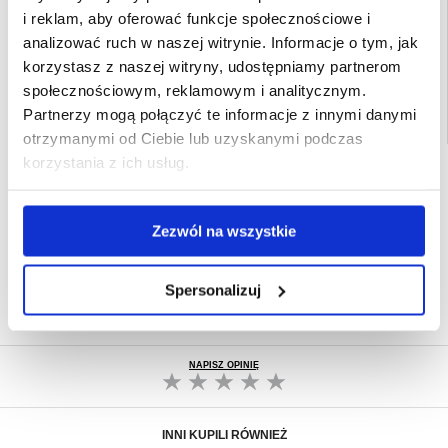
i reklam, aby oferować funkcje społecznościowe i
EAN: 5712579942555
analizować ruch w naszej witrynie. Informacje o tym, jak
Powiązane kategorie:
Akcesoria do telefonów
,
Akcesoria GSM - inne
korzystasz z naszej witryny, udostępniamy partnerom
społecznościowym, reklamowym i analitycznym.
Partnerzy mogą połączyć te informacje z innymi danymi
otrzymanymi od Ciebie lub uzyskanymi podczas
korzystania z ich usług.
SZYBKA DOSTAWA
CLUB TRENDY
7% ZNIŻKI
Zezwól na wszystkie
OBSŁUGA TELEFONICZNA
PON.-PT. 12.00-15.00
30-DNIOWA POLITYKA ZWROTU
Spersonalizuj
PONAD 8 000 000 ZADOWOLONYCH
KLIENTÓW
NAPISZ OPINIĘ
INNI KUPILI RÓWNIEŻ