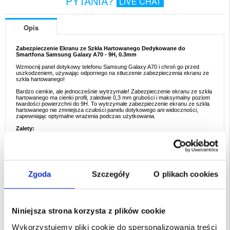
PYTANIA?
LIVE CHAT
Opis
Zabezpieczenie Ekranu ze Szkła Hartowanego Dedykowane do
Smartfona Samsung Galaxy A70 - 9H, 0.3mm
Wzmocnij panel dotykowy telefonu Samsung Galaxy A70 i chroń go przed
uszkodzeniem, używając odpornego na stłuczenie zabezpieczenia ekranu ze
szkła hartowanego!
Bardzo cienkie, ale jednocześnie wytrzymałe! Zabezpieczenie ekranu ze szkła
hartowanego ma cienki profil, zaledwie 0,3 mm grubości i maksymalny poziom
twardości powierzchni do 9H. To wytrzymałe zabezpieczenie ekranu ze szkła
hartowanego nie zmniejsza czułości panelu dotykowego ani widoczności,
zapewniając optymalne wrażenia podczas użytkowania.
Zalety:
- Zachowuje wyświetlacz telefonu Samsung Galaxy A70 w nieskazitelnym
stanie
- Zabezpieczenie ekranu ze szkła hartowanego jest odporne na stłuczenie i
bardzo cienkie
- Zachowuje maksymalną przejrzystość panelu dotykowego, jako że jest
całkowicie przezroczyste
- Zaprojektowane, aby umożliwić najlepszą możliwą ochronę przed
Zgoda
Szczegóły
O plikach cookies
zarysowaniami i uderzeniami
- Zabezpieczenie ekranu ze szkła hartowanego posiada twardość 9H i grubość
0,3 mm
- Nie osłania całego wyświetlacza telefonu Samsung Galaxy A70, jako że nie
jest to pełne zabezpieczenie ekranu
Niniejsza strona korzysta z plików cookie
Przeznaczenie:
Samsung Galaxy A70
Wykorzystujemy pliki cookie do spersonalizowania treści
Opakowanie:
Euroblister