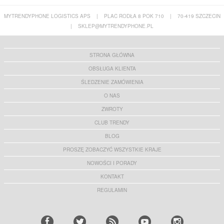
MYTRENDYPHONE LOGISTICS APS
|
PLAC RODŁA 8 POK 710
|
70-419 SZCZECIN
|
SKLEP@MYTRENDYPHONE.PL
STRONA GŁÓWNA
OBSŁUGA KLIENTA
ŚLEDZENIE ZAMÓWIENIA
O NAS
ZWROTY
CLUB TRENDY
BLOG
PROSZĘ ZOBACZYĆ WSZYSTKIE KRAJE
NOWOŚCI I PORADY
KONTAKT
REGULAMIN