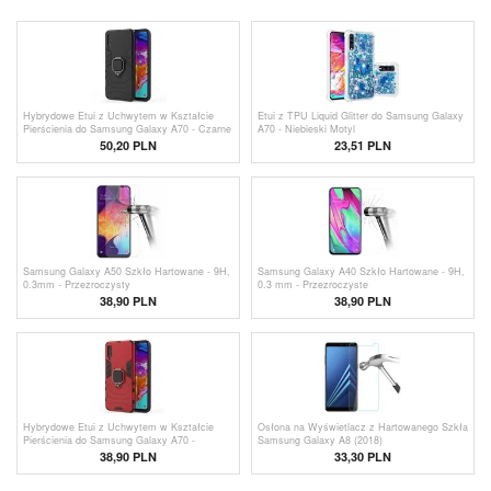
Hybrydowe Etui z Uchwytem w Kształcie
Etui z TPU Liquid Glitter do Samsung Galaxy
Pierścienia do Samsung Galaxy A70 - Czarne
A70 - Niebieski Motyl
50,20 PLN
23,51
PLN
Samsung Galaxy A50 Szkło Hartowane - 9H,
Samsung Galaxy A40 Szkło Hartowane - 9H,
0.3mm - Przezroczysty
0.3 mm - Przezroczyste
38,90 PLN
38,90 PLN
Hybrydowe Etui z Uchwytem w Kształcie
Osłona na Wyświetlacz z Hartowanego Szkła
Pierścienia do Samsung Galaxy A70 -
Samsung Galaxy A8 (2018)
Czerwień
38,90
PLN
33,30 PLN