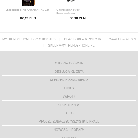
Zabezpieczenie Ochronne na Ekr
Uniwersalny Rysik
Pojemnościow
67,19 PLN
38,90 PLN
MYTRENDYPHONE LOGISTICS APS
|
PLAC RODŁA 8 POK 710
|
70-419 SZCZECIN
|
SKLEP@MYTRENDYPHONE.PL
STRONA GŁÓWNA
OBSŁUGA KLIENTA
ŚLEDZENIE ZAMÓWIENIA
O NAS
ZWROTY
CLUB TRENDY
BLOG
PROSZĘ ZOBACZYĆ WSZYSTKIE KRAJE
NOWOŚCI I PORADY