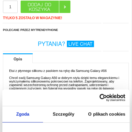
TYLKO 5 ZOSTAŁO W MAGAZYNIE!
POLECANE PRZEZ MYTRENDYPHONE
PYTANIA?
LIVE CHAT
Opis
Etui z płynnego silikonu z paskiem na rękę dla Samsung Galaxy A56
Chroń swój Samsung Galaxy A56 w dobrym stylu dzięki temu eleganckiemu i
wytrzymałemu silikonowemu pokrowcowi na telefon. Zaprojektowany, aby
zapewnić wszechstronną ochronę przed zadrapaniami, uderzeniami i
codziennym zużyciem, ten futerał ma wygodny pasek na rękę do łatwego
przenoszenia. Miękkie w dotyku wykończenie zapewnia wygodny chwyt, a
smukły profil zachowuje elegancką estetykę Samsung Galaxy A56.
Kluczowe cechy i specyfikacja
- Wykonane z wysokiej jakości płynnego silikonu zapewniającego doskonałą
trwałość i elastyczność
Zgoda
Szczegóły
O plikach cookies
- Powierzchnia zapobiegająca zarysowaniom zapewnia długotrwałą ochronę
- Zintegrowany pasek na rękę dla łatwej obsługi i przenoszenia
- Precyzyjne wycięcia zapewniające łatwy dostęp do wszystkich przycisków,
portów i kamer
- Materiał pochłaniający wstrząsy chroni przed przypadkowymi upadkami i
uderzeniami