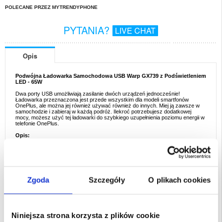
POLECANE PRZEZ MYTRENDYPHONE
PYTANIA?
LIVE CHAT
Opis
Podwójna Ładowarka Samochodowa USB Warp GX739 z Podświetleniem
LED - 65W
Dwa porty USB umożliwiają zasilanie dwóch urządzeń jednocześnie!
Ładowarka przeznaczona jest przede wszystkim dla modeli smartfonów
OnePlus, ale można jej również używać również do innych. Miej ją zawsze w
samochodzie i zabieraj w każdą podróż. Ilekroć potrzebujesz dodatkowej
mocy, możesz użyć tej ładowarki do szybkiego uzupełnienia poziomu energii w
telefonie OnePlus.
Opis:
- Podwójna ładowarka samochodowa USB warp do ładowania smartfonów
- Stabilna, wytrzymała, bezpieczna w użyciu, z wieloma zabezpieczeniami
- Wyposażona w pierścień świetlny LED, który pomaga włożyć kabel w
ciemności
- Wysokiej jakości, metalowa obudowa o znakomitym, nowoczesnym
wyglądzie
- Kompatybilna ze wszystkimi telefonami komórkowymi OnePlus
Zgoda
Szczegóły
O plikach cookies
Specyfikacja:
- Moc: do 65W
- Wejście: DC 12V-24V, 5A max
- Wyjście USB 1: DC 4.5-12V/1.5-6.5A
- Wyjście USB 2: DC 5V/2.4A maks.
Niniejsza strona korzysta z plików cookie
- Wymiary: 68 x 32 x 20,5mm