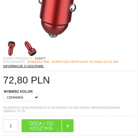
NUMER PRODUKTU:
231677
DOSTĘPNOŚĆ:
W MAGAZYNIE. ZAZWYCZAJ WYSYŁANY W CIĄGU 20-25 DNI
INFORMACJE O DOSTAWIE
72,80
PLN
WYBIERZ KOLOR
NAJNIŻSZA CENA PRODUKTU Z OSTATNICH 30 DNI PRZED WPROWADZENIEM
OBNIŻKI TO
ZŁ