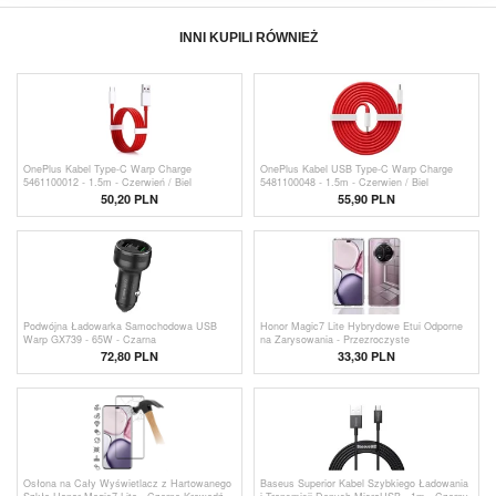
INNI KUPILI RÓWNIEŻ
OnePlus Kabel Type-C Warp Charge
OnePlus Kabel USB Type-C Warp Charge
5461100012 - 1.5m - Czerwień / Biel
5481100048 - 1.5m - Czerwien / Biel
50,20 PLN
55,90 PLN
Podwójna Ładowarka Samochodowa USB
Honor Magic7 Lite Hybrydowe Etui Odporne
Warp GX739 - 65W - Czarna
na Zarysowania - Przezroczyste
72,80 PLN
33,30 PLN
Osłona na Cały Wyświetlacz z Hartowanego
Baseus Superior Kabel Szybkiego Ładowania