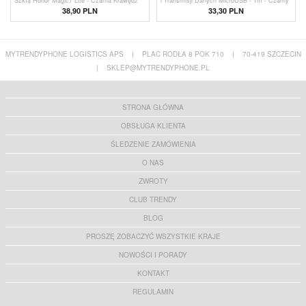
Szkła Honor Magic7 Lite - Czarna Krawędź
i Transmisji Danych MicroUSB - 1m - Czarny
38,90 PLN
33,30 PLN
MYTRENDYPHONE LOGISTICS APS
|
PLAC RODŁA 8 POK 710
|
70-419 SZCZECIN
|
SKLEP@MYTRENDYPHONE.PL
STRONA GŁÓWNA
OBSŁUGA KLIENTA
ŚLEDZENIE ZAMÓWIENIA
O NAS
ZWROTY
CLUB TRENDY
BLOG
PROSZĘ ZOBACZYĆ WSZYSTKIE KRAJE
NOWOŚCI I PORADY
KONTAKT
REGULAMIN