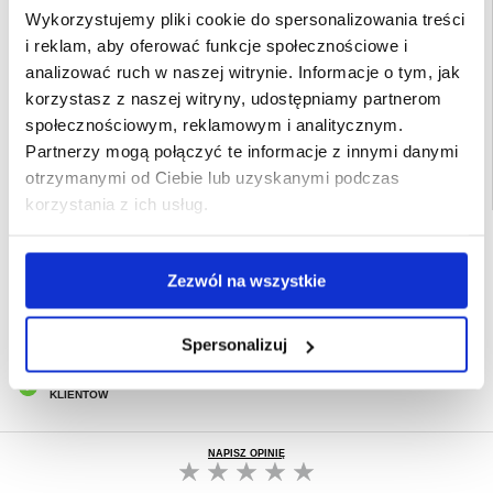
- Tworzywo: metal i ABS
Wykorzystujemy pliki cookie do spersonalizowania treści
Opakowanie:
Euroblister
i reklam, aby oferować funkcje społecznościowe i
analizować ruch w naszej witrynie. Informacje o tym, jak
EAN: 5714122083579
korzystasz z naszej witryny, udostępniamy partnerom
Powiązane kategorie:
Akcesoria do telefonów
,
Akcesoria Samochodowe
,
Ładowarka Samochodowa
społecznościowym, reklamowym i analitycznym.
Partnerzy mogą połączyć te informacje z innymi danymi
otrzymanymi od Ciebie lub uzyskanymi podczas
korzystania z ich usług.
SZYBKA DOSTAWA
CLUB TRENDY
Zezwól na wszystkie
7% ZNIŻKI
OBSŁUGA TELEFONICZNA
PON.-PT. 12.00-15.00
Spersonalizuj
30-DNIOWA POLITYKA ZWROTU
PONAD 8 000 000 ZADOWOLONYCH
KLIENTÓW
NAPISZ OPINIĘ