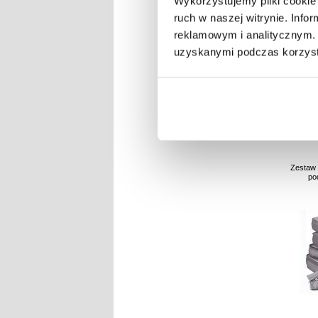
Wykorzystujemy pliki cookie 
ruch w naszej witrynie. Inf
reklamowym i analitycznym. 
uzyskanymi podczas korzysta
NR P
Zestaw 
po