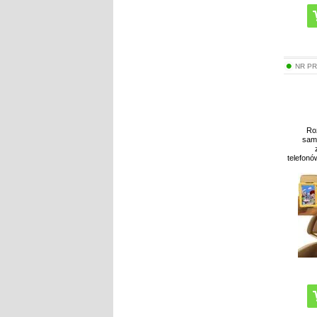
NR P
Ro
sam
telefonó