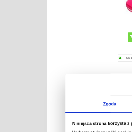
NR
Wod
Powe
Indu
Zgoda
Niniejsza strona korzysta z