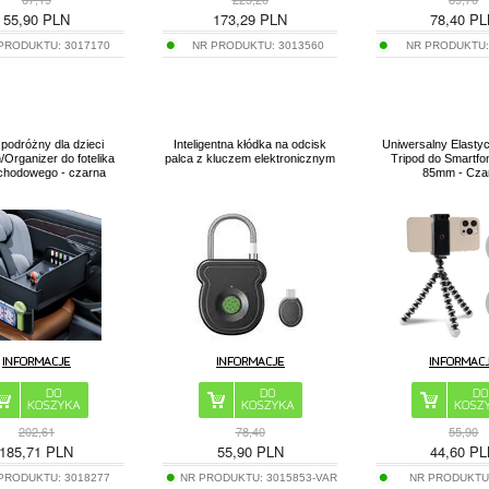
55,90
PLN
173,29
PLN
78,40
PL
 PRODUKTU:
3017170
NR PRODUKTU:
3013560
NR PRODUKTU
k podróżny dla dzieci
Inteligentna kłódka na odcisk
Uniwersalny Elasty
/Organizer do fotelika
palca z kluczem elektronicznym
Tripod do Smartfo
hodowego - czarna
85mm - Cza
202,61
78,40
55,90
185,71
PLN
55,90
PLN
44,60
PL
 PRODUKTU:
3018277
NR PRODUKTU:
3015853-VAR
NR PRODUKTU