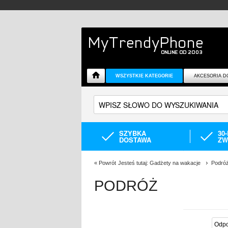
WSZYSTKIE KATEGORIE
AKCESORIA D
SZYBKA
30
DOSTAWA
ZW
«
Powrót
Jesteś tutaj:
Gadżety na wakacje
Podró
PODRÓŻ