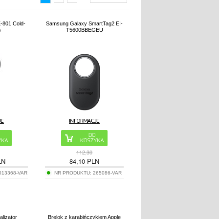
K-801 Cold-
Samsung Galaxy SmartTag2 EI-
s
T5600BBEGEU
112,30
LN
84,10
PLN
013368-VAR
NR PRODUKTU:
265086-VAR
alizator
Brelok z karabińczykiem Apple