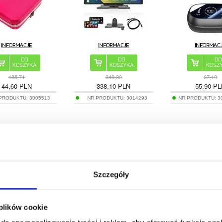
185,71
349,30
67,19
44,60
PLN
338,10
PLN
55,90
PL
 PRODUKTU:
3005513
NR PRODUKTU:
3014293
NR PRODUKTU:
3
oodporny Solarny
SELFIESHOW K07 Selfie Stick 3
Nadmuchiwana po
rbank z Ładowarką
w 1 Bluetooth, statyw i pilot -
podnóżek ZJM-020 -
kcyjną - 30000mAh
czarny
Szczegóły
 plików cookie