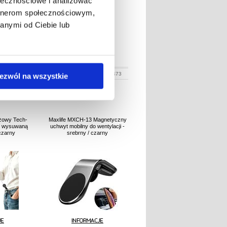
ołecznościowe i analizować
artnerom społecznościowym,
anymi od Ciebie lub
112,30
N
101,00
PLN
:
3011623
NR PRODUKTU:
3011473
ezwól na wszystkie
żowy Tech-
Maxlife MXCH-13 Magnetyczny
z wysuwaną
uchwyt mobilny do wentylacji -
 czarny
srebrny / czarny