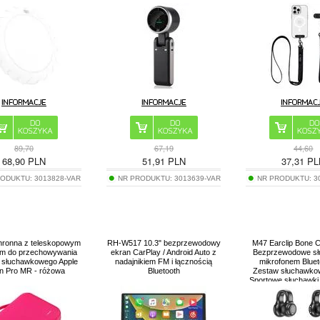
89,70
67,19
44,60
68,90
PLN
51,91
PLN
37,31
PL
RODUKTU:
3013828-VAR
NR PRODUKTU:
3013639-VAR
NR PRODUKTU:
3
hronna z teleskopowym
RH-W517 10.3" bezprzewodowy
M47 Earclip Bone 
m do przechowywania
ekran CarPlay / Android Auto z
Bezprzewodowe sł
 słuchawkowego Apple
nadajnikiem FM i łącznością
mikrofonem Bluet
on Pro MR - różowa
Bluetooth
Zestaw słuchawkow
Sportowe słuchawki
redukcją sz