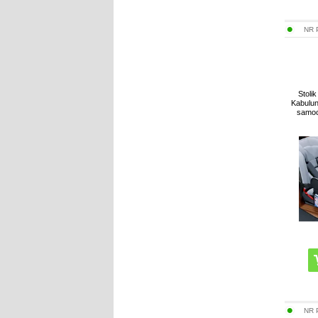
NR
Stoli
Kabulun
samoc
NR