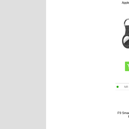
Apple
NR
F9 Smar