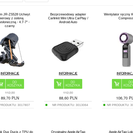
om JR-ZS528 Uchwyt
Bezprzewodowy adapter
Wentylator ręczny 
werowy z osłoną
Carlinkit Mini Ultra CarPlay /
Compres
wsłoneczną - 4.7-7" -
Android Auto
czarny
112,30
112,30
89,70
PLN
88,60
PLN
106,70
P
 PRODUKTU:
3017807
NR PRODUKTU:
3013064
NR PRODUKTU:
3
lok Dux Ducis z TPU do
Oryginalny Apple AirTag
Apple AirTag Lok