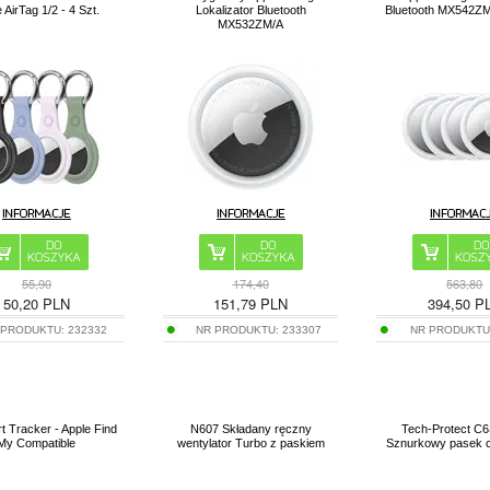
 AirTag 1/2 - 4 Szt.
Lokalizator Bluetooth
Bluetooth MX542ZM/
MX532ZM/A
55,90
174,40
563,80
50,20
PLN
151,79
PLN
394,50
P
 PRODUKTU:
232332
NR PRODUKTU:
233307
NR PRODUKTU
t Tracker - Apple Find
N607 Składany ręczny
Tech-Protect C6
My Compatible
wentylator Turbo z paskiem
Sznurkowy pasek 