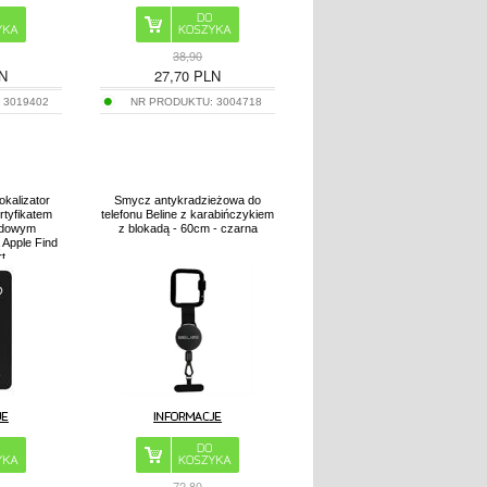
38,90
N
27,70
PLN
:
3019402
NR PRODUKTU:
3004718
okalizator
Smycz antykradzieżowa do
ertyfikatem
telefonu Beline z karabińczykiem
odowym
z blokadą - 60cm - czarna
 Apple Find
t
72,80