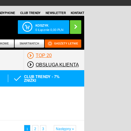
NDYPHONE
CLUB TRENDY
NEWSLETTER
KONTAKT
KOSZYK
0
Łącznie
0,00
PLN
NKOWE
SMARTWATCH
GADŻETY LETNIE
TOP 20
OBSŁUGA KLIENTA
CLUB TRENDY - 7%
ZNIŻKI
2
3
Następny »
1