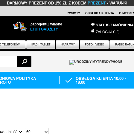
DARMOWY PREZENT
OD 150 ZŁ Z KODEM
PREZENT
-
WARUNKI
ZWROTY
OBSŁUGA KLIENTA
O MYTRE
Zaprojektuj własne
STATUS ZAMÓWIENIA
ETUI I GADŻETY
ZALOGUJ SIĘ
O TELEFONÓW
IPAD I TABLET
NAPRAWY
FOTO I VIDEO
RADIO RATU
-DNIOWA POLITYKA
OBSŁUGA KLIENTA 10.00 -
ROTU
18.00
ż