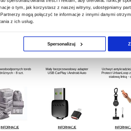
do spersonalizowania treści i reklam, aby oferować funkcje sp
ormacje o tym, jak korzystasz z naszej witryny, udostępniamy p
Partnerzy mogą połączyć te informacje z innymi danymi otrzym
nia z ich usług.
213,90
67,19
106,70
202,61
PLN
47,40
PLN
72,80
PL
RODUKTU:
229892-VAR
NR PRODUKTU:
3012938
NR PRODUKTU
Spersonalizuj
Z
wodoodpornych toreb
Mały bezprzewodowy adapter
Uchwyt antykradzie
dróżnych - 8 szt.
USB CarPlay i Android Auto
Protect UrbanLoop 
stalową linką -