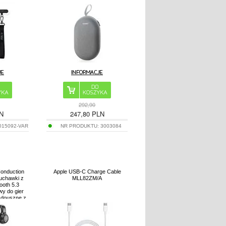
292,90
N
247,80
PLN
015092-VAR
NR PRODUKTU:
3003084
Conduction
Apple USB-C Charge Cable
uchawki z
MLL82ZM/A
ooth 5.3
y do gier
 douszne z
umów