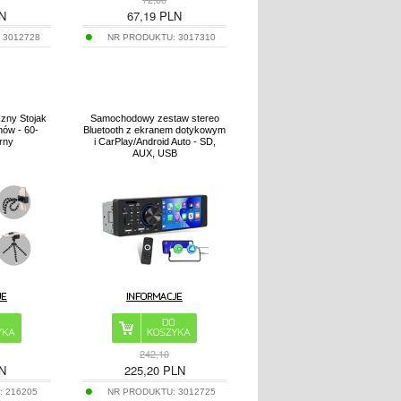
N
67,19
PLN
:
3012728
NR PRODUKTU:
3017310
czny Stojak
Samochodowy zestaw stereo
nów - 60-
Bluetooth z ekranem dotykowym
rny
i CarPlay/Android Auto - SD,
AUX, USB
242,10
N
225,20
PLN
:
216205
NR PRODUKTU:
3012725