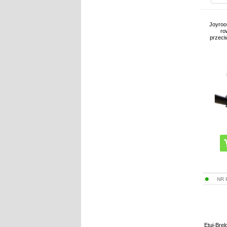
Joyro
ro
przeci
NR
Etui-Bre