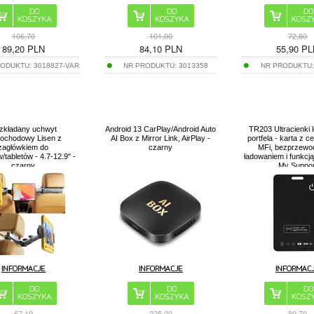
106,70
101,00
72,80
89,20
PLN
84,10
PLN
55,90
PL
RODUKTU:
3018827-VAR
NR PRODUKTU:
3013358
NR PRODUKTU
zkładany uchwyt
Android 13 CarPlay/Android Auto
TR203 Ultracienki l
ochodowy Lisen z
AI Box z Mirror Link, AirPlay -
portfela - karta z c
zagłówkiem do
czarny
MFi, bezprzew
w/tabletów - 4.7-12.9" -
ładowaniem i funkcją
czarny
My Suppor
67,19
225,20
89,70