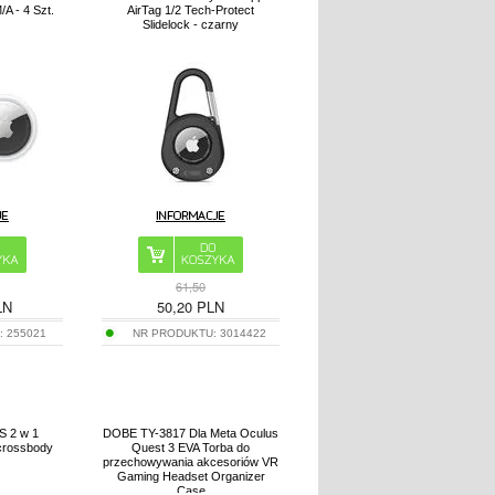
A - 4 Szt.
AirTag 1/2 Tech-Protect
Slidelock - czarny
61,50
LN
50,20
PLN
:
255021
NR PRODUKTU:
3014422
S 2 w 1
DOBE TY-3817 Dla Meta Oculus
crossbody
Quest 3 EVA Torba do
przechowywania akcesoriów VR
Gaming Headset Organizer
Case