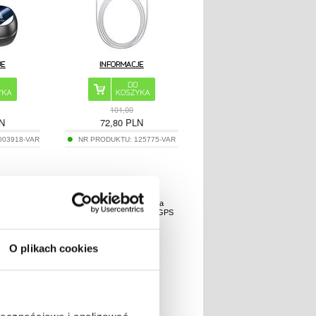
101,00
N
72,80
PLN
003918-VAR
NR PRODUKTU:
125775-VAR
duszka na
Q8 4G GPS Tracker dla
 jasnoszara
pojazdów / magnetyczny GPS
Car Tracker
O plikach cookies