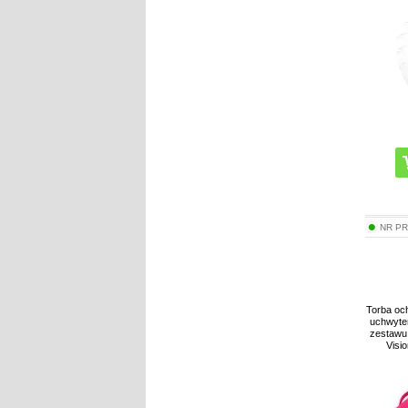
NR P
Torba oc
uchwyte
zestawu
Visi