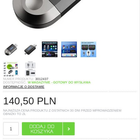
NUMER PRODUKTU:
3012437
DOSTĘPNOŚĆ:
W MAGAZYNIE - GOTOWY DO WYSŁANIA
INFORMACJE O DOSTAWIE
140,50
PLN
NAJNIŻSZA CENA PRODUKTU Z OSTATNICH 30 DNI PRZED WPROWADZENIEM
OBNIŻKI TO
ZŁ