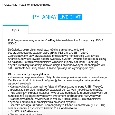
POLECANE PRZEZ MYTRENDYPHONE
PYTANIA?
LIVE CHAT
Opis
PL6 Bezprzewodowy adapter CarPlay i Android Auto 2 w 1 z wtyczką USB-A i
USB-C
Doświadcz bezproblemowej łączności w samochodzie dzięki
bezprzewodowemu adapterowi CarPlay PL6 2 w 1 USB / Type-C.
Zaprojektowany, aby przekształcić przewodową konfigurację CarPlay lub
Android Auto w całkowicie bezprzewodowy system, uwalnia deskę rozdzielczą
od bałaganu i oferuje wygodniejsze wrażenia z jazdy bez kabli. Ciesz się
szybką i stabilną transmisją danych dzięki zaawansowanym technologiom WiFi
5.8 i Bluetooth 5.0 i miej swoje ulubione aplikacje na wyciągnięcie ręki.
Kluczowe cechy i specyfikacja
- Konwersja bezprzewodowa: Natychmiastowe przekształcenie przewodowego
CarPlay lub Android Auto w konfigurację bezprzewodową dla maksymalnej
wygody i swobody.
- Kompatybilność z dwoma interfejsami: Wyposażony w porty USB i Type-C,
zapewniając szerokie możliwości adaptacji do różnych modeli samochodów.
- Plug and Play: Prosta instalacja - wystarczy podłączyć, zsynchronizować i od
razu cieszyć się bezprzewodowym systemem informacyjno-rozrywkowym.
- Stabilna wydajność: Wykorzystuje WiFi 5.8 i Bluetooth 5.0 dla płynniejszej,
szybszej komunikacji i zmniejszenia zakłóceń sygnału.
- Szeroka obsługa urządzeń: Kompatybilny z iPhone 6 i nowszymi (iOS 10.0+)
oraz telefonami z systemem Android 11+ z Android Auto.
- PROCESOR: Allwinner
- System operacyjny: Linux