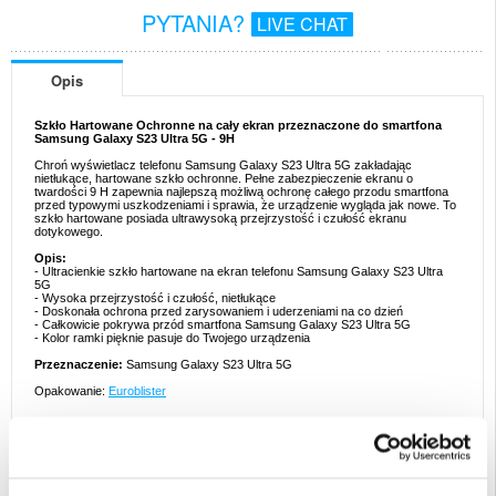
PYTANIA?
LIVE CHAT
Opis
Szkło Hartowane Ochronne na cały ekran przeznaczone do smartfona
Samsung Galaxy S23 Ultra 5G - 9H
Chroń wyświetlacz telefonu Samsung Galaxy S23 Ultra 5G zakładając
nietłukące, hartowane szkło ochronne. Pełne zabezpieczenie ekranu o
twardości 9 H zapewnia najlepszą możliwą ochronę całego przodu smartfona
przed typowymi uszkodzeniami i sprawia, że urządzenie wygląda jak nowe. To
szkło hartowane posiada ultrawysoką przejrzystość i czułość ekranu
dotykowego.
Opis:
- Ultracienkie szkło hartowane na ekran telefonu Samsung Galaxy S23 Ultra
5G
- Wysoka przejrzystość i czułość, nietłukące
- Doskonała ochrona przed zarysowaniem i uderzeniami na co dzień
- Całkowicie pokrywa przód smartfona Samsung Galaxy S23 Ultra 5G
- Kolor ramki pięknie pasuje do Twojego urządzenia
Przeznaczenie:
Samsung Galaxy S23 Ultra 5G
Opakowanie:
Euroblister
EAN: 5714122301833