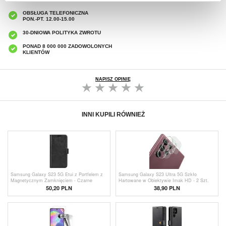
OBSŁUGA TELEFONICZNA
PON.-PT. 12.00-15.00
30-DNIOWA POLITYKA ZWROTU
PONAD 8 000 000 ZADOWOLONYCH
KLIENTÓW
NAPISZ OPINIĘ
INNI KUPILI RÓWNIEŻ
Samsung Galaxy S23 5G Etui z Portfelem z
Samsung Galaxy S23 Ultra 5G Szkło
Magnetycznym Zamknięciem - Czarne
Hartowane w Obiektywie Imak HD - 2 Szt.
50,20 PLN
38,90 PLN