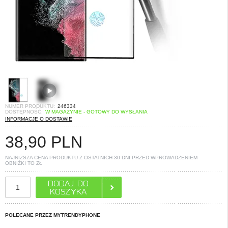
NUMER PRODUKTU:
246334
DOSTĘPNOŚĆ:
W MAGAZYNIE - GOTOWY DO WYSŁANIA
INFORMACJE O DOSTAWIE
38,90
PLN
NAJNIŻSZA CENA PRODUKTU Z OSTATNICH 30 DNI PRZED WPROWADZENIEM
OBNIŻKI TO
ZŁ
POLECANE PRZEZ MYTRENDYPHONE