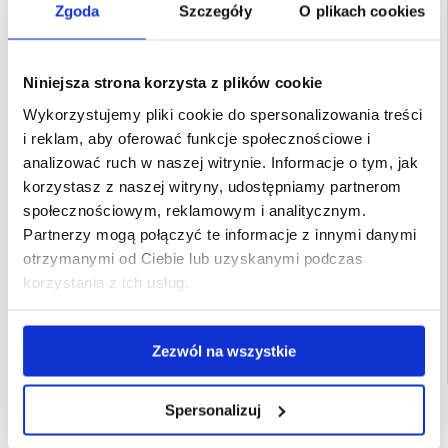
Zgoda
Szczegóły
O plikach cookies
Niniejsza strona korzysta z plików cookie
Wykorzystujemy pliki cookie do spersonalizowania treści
i reklam, aby oferować funkcje społecznościowe i
analizować ruch w naszej witrynie. Informacje o tym, jak
korzystasz z naszej witryny, udostępniamy partnerom
społecznościowym, reklamowym i analitycznym.
Partnerzy mogą połączyć te informacje z innymi danymi
otrzymanymi od Ciebie lub uzyskanymi podczas
korzystania z ich usług.
Powiązane kategorie:
Akcesoria do telefonów
,
Szkła hartowane
,
Szkło
hartowane Samsung
,
Szkło hartowane Samsung Galaxy S23 Ultra
Zezwól na wszystkie
Spersonalizuj
SZYBKA DOSTAWA
CLUB TRENDY
7% ZNIŻKI