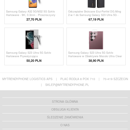
Samsung Galaxy A32 5G/M32 5G Szkło
Odczepialne Skórzane Etui-Portfel DG.Ming
Hartowane - 9H, 0.3mm - Przezroczysty
2-w-1 do Samsung Galaxy S23 Ultra 5G -
Czarne
27,70 PLN
67,19 PLN
Samsung Galaxy S23 Ultra 5G Szkło
Samsung Galaxy S23 Ultra 5G Szkło
Hartowane Prywatyzująca
Hartowane w Obiektywie Mocolo Ultra Clear
50,20 PLN
38,90 PLN
MYTRENDYPHONE LOGISTICS APS
|
PLAC RODŁA 8 POK 710
|
70-419 SZCZECIN
|
SKLEP@MYTRENDYPHONE.PL
STRONA GŁÓWNA
OBSŁUGA KLIENTA
ŚLEDZENIE ZAMÓWIENIA
O NAS