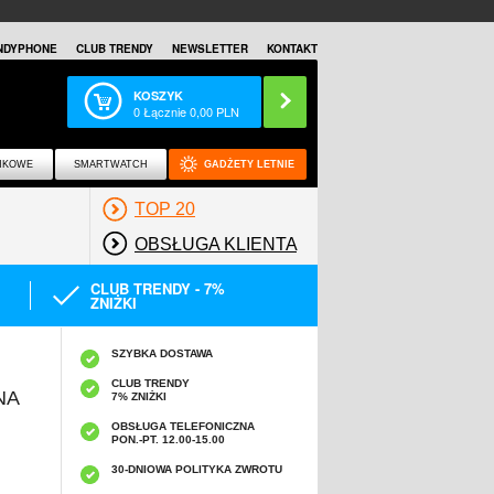
NDYPHONE
CLUB TRENDY
NEWSLETTER
KONTAKT
KOSZYK
0
Łącznie
0,00
PLN
NKOWE
SMARTWATCH
GADŻETY LETNIE
TOP 20
OBSŁUGA KLIENTA
CLUB TRENDY - 7%
ZNIŻKI
SZYBKA DOSTAWA
CLUB TRENDY
NA
7% ZNIŻKI
OBSŁUGA TELEFONICZNA
PON.-PT. 12.00-15.00
A
30-DNIOWA POLITYKA ZWROTU