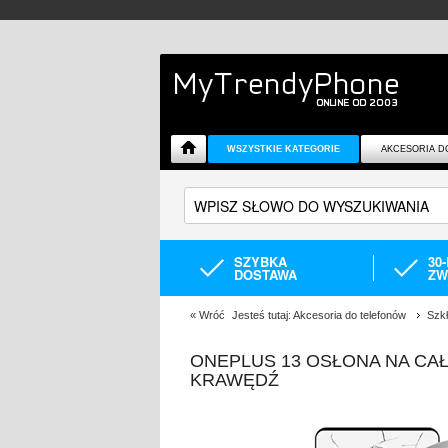
WSZYSTKIE KATEGORIE
AKCESORIA D
SZYBKA
30
DOSTAWA
ZW
«
Wróć
Jesteś tutaj:
Akcesoria do telefonów
Szk
ONEPLUS 13 OSŁONA NA CA
KRAWĘDŹ