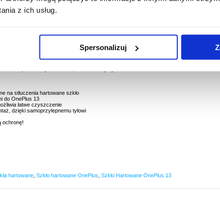
PYTANIA?
LIVE CHAT
nia z ich usług.
Spersonalizuj
Z
Szkła do OnePlus 13
ym cały ekran hartowanym szkłem z barwioną ramką. Ta osłona z hartowanego szkła
Plus 13 przed zarysowaniami, brudem i lżejszymi uderzeniami.
ne na stłuczenia hartowane szkło
mi do OnePlus 13
ożliwia łatwe czyszczenie
taż, dzięki samoprzylepnemu tyłowi
ą ochronę!
kła hartowane
,
Szkło hartowane OnePlus
,
Szkło Hartowane OnePlus 13