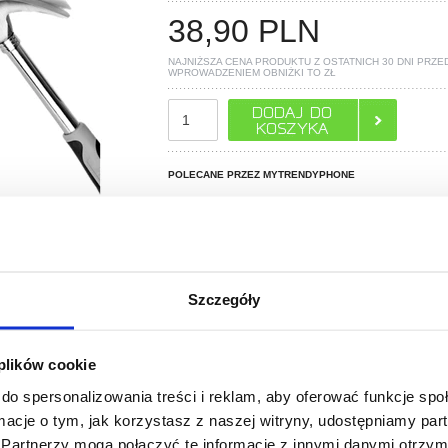
38,90
PLN
NAJNIŻSZA CENA PRODUKTU Z OSTATNICH 30 DNI PRZE
WPROWADZENIEM OBNIŻKI TO
ZŁ
POLECANE PRZEZ MYTRENDYPHONE
Szczegóły
 plików cookie
do spersonalizowania treści i reklam, aby oferować funkcje sp
ormacje o tym, jak korzystasz z naszej witryny, udostępniamy p
Partnerzy mogą połączyć te informacje z innymi danymi otrzym