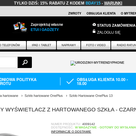
TYLKO DZIŚ:
15% RABATU Z KODEM
BDAY15
-
WARUNKI
ZWROTY
OBSŁUGA KLIENTA
O MYTRE
Zaprojektuj własne
STATUS ZAMÓWIENIA
ETUI I GADŻETY
ZALOGUJ SIĘ
O TELEFONÓW
IPAD I TABLET
NAPRAWY
FOTO I VIDEO
RADIO RATU
-DNIOWA POLITYKA
OBSŁUGA KLIENTA 10.00 -
ROTU
18.00
ła hartowane
Szkło hartowane OnePlus
Szkło Hartowane OnePlus 13
ŁY WYŚWIETLACZ Z HARTOWANEGO SZKŁA - CZAR
NUMER PRODUKTU:
4009142
DOSTĘPNOŚĆ:
W MAGAZYNIE - GOTOWY DO WYSŁANI
INFORMACJE O DOSTAWIE