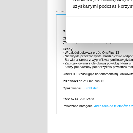
uzyskanymi podczas korzysta
Opis
Osłona na Cały Wyświetlacz z Hartowanego 
Chroń cały przód OnePlus 13 z tym pokrywając
gwarantuje skuteczną ochronę wyświetlacza One
Cechy:
- W całości pokrywa przód OnePlus 13
- Niezwykle przezroczyste, bardzo czułe i odpor
- Barwiona ramka z wyprofilowanymi krawędzia
- Zaprojektowana z olefobową powłoką, która um
- Łatwy pozbawiony pęcherzyków powietrza mon
OnePlus 13 zasługuje na fenomenalną i całkowit
Przeznaczenie:
OnePlus 13
Opakowanie:
Euroblister
EAN: 5714122512468
Powiązane kategorie:
Akcesoria do telefonów
,
Sz