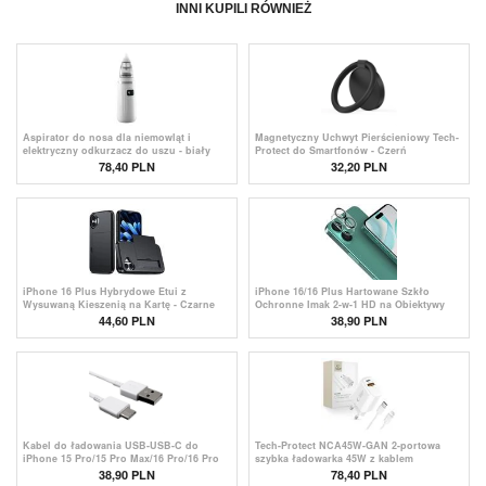
INNI KUPILI RÓWNIEŻ
Aspirator do nosa dla niemowląt i
Magnetyczny Uchwyt Pierścieniowy Tech-
elektryczny odkurzacz do uszu - biały
Protect do Smartfonów - Czerń
78,40
PLN
32,20 PLN
iPhone 16 Plus Hybrydowe Etui z
iPhone 16/16 Plus Hartowane Szkło
Wysuwaną Kieszenią na Kartę - Czarne
Ochronne Imak 2-w-1 HD na Obiektywy
Aparatu
44,60 PLN
38,90 PLN
Kabel do ładowania USB-USB-C do
Tech-Protect NCA45W-GAN 2-portowa
iPhone 15 Pro/15 Pro Max/16 Pro/16 Pro
szybka ładowarka 45W z kablem
Max - 1m - biały
Lightning - biała
38,90 PLN
78,40 PLN