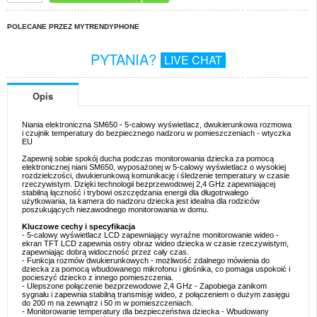
POLECANE PRZEZ MYTRENDYPHONE
PYTANIA?
LIVE CHAT
Opis
Niania elektroniczna SM650 - 5-calowy wyświetlacz, dwukierunkowa rozmowa
i czujnik temperatury do bezpiecznego nadzoru w pomieszczeniach - wtyczka
EU
Zapewnij sobie spokój ducha podczas monitorowania dziecka za pomocą
elektronicznej niani SM650, wyposażonej w 5-calowy wyświetlacz o wysokiej
rozdzielczości, dwukierunkową komunikację i śledzenie temperatury w czasie
rzeczywistym. Dzięki technologii bezprzewodowej 2,4 GHz zapewniającej
stabilną łączność i trybowi oszczędzania energii dla długotrwałego
użytkowania, ta kamera do nadzoru dziecka jest idealna dla rodziców
poszukujących niezawodnego monitorowania w domu.
Kluczowe cechy i specyfikacja
- 5-calowy wyświetlacz LCD zapewniający wyraźne monitorowanie wideo -
ekran TFT LCD zapewnia ostry obraz wideo dziecka w czasie rzeczywistym,
zapewniając dobrą widoczność przez cały czas.
- Funkcja rozmów dwukierunkowych - możliwość zdalnego mówienia do
dziecka za pomocą wbudowanego mikrofonu i głośnika, co pomaga uspokoić i
pocieszyć dziecko z innego pomieszczenia.
- Ulepszone połączenie bezprzewodowe 2,4 GHz - Zapobiega zanikom
sygnału i zapewnia stabilną transmisję wideo, z połączeniem o dużym zasięgu
do 200 m na zewnątrz i 50 m w pomieszczeniach.
- Monitorowanie temperatury dla bezpieczeństwa dziecka - Wbudowany