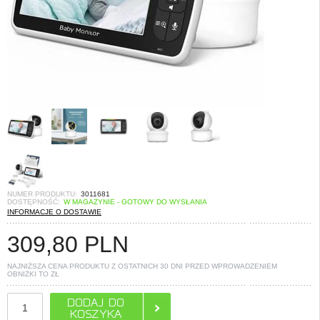
NUMER PRODUKTU:
3011681
DOSTĘPNOŚĆ:
W MAGAZYNIE - GOTOWY DO WYSŁANIA
INFORMACJE O DOSTAWIE
309,80
PLN
NAJNIŻSZA CENA PRODUKTU Z OSTATNICH 30 DNI PRZED WPROWADZENIEM
OBNIŻKI TO
ZŁ