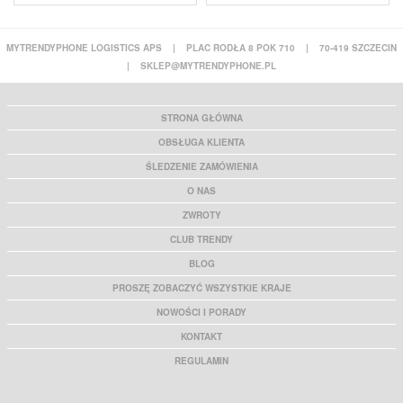
MYTRENDYPHONE LOGISTICS APS
|
PLAC RODŁA 8 POK 710
|
70-419 SZCZECIN
|
SKLEP@MYTRENDYPHONE.PL
STRONA GŁÓWNA
OBSŁUGA KLIENTA
ŚLEDZENIE ZAMÓWIENIA
O NAS
ZWROTY
CLUB TRENDY
BLOG
PROSZĘ ZOBACZYĆ WSZYSTKIE KRAJE
NOWOŚCI I PORADY
KONTAKT
REGULAMIN