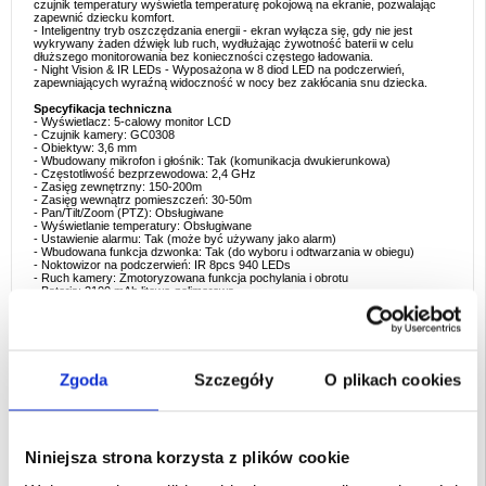
czujnik temperatury wyświetla temperaturę pokojową na ekranie, pozwalając
zapewnić dziecku komfort.
- Inteligentny tryb oszczędzania energii - ekran wyłącza się, gdy nie jest
wykrywany żaden dźwięk lub ruch, wydłużając żywotność baterii w celu
dłuższego monitorowania bez konieczności częstego ładowania.
- Night Vision & IR LEDs - Wyposażona w 8 diod LED na podczerwień,
zapewniających wyraźną widoczność w nocy bez zakłócania snu dziecka.
Specyfikacja techniczna
- Wyświetlacz: 5-calowy monitor LCD
- Czujnik kamery: GC0308
- Obiektyw: 3,6 mm
- Wbudowany mikrofon i głośnik: Tak (komunikacja dwukierunkowa)
- Częstotliwość bezprzewodowa: 2,4 GHz
- Zasięg zewnętrzny: 150-200m
- Zasięg wewnątrz pomieszczeń: 30-50m
- Pan/Tilt/Zoom (PTZ): Obsługiwane
- Wyświetlanie temperatury: Obsługiwane
- Ustawienie alarmu: Tak (może być używany jako alarm)
- Wbudowana funkcja dzwonka: Tak (do wyboru i odtwarzania w obiegu)
- Noktowizor na podczerwień: IR 8pcs 940 LEDs
- Ruch kamery: Zmotoryzowana funkcja pochylania i obrotu
- Bateria: 2100 mAh litowo-polimerowa
- Zasilanie: DC 5V 1A
- Języki: Angielski i inne
Opakowanie zawiera
- 1 x nadajnik kamery
- 1 x odbiornik monitora
Zgoda
Szczegóły
O plikach cookies
- 1 x zasilacz (nadajnik)
- 1 x zasilacz (odbiornik)
- 1 x zestaw śrub przeciwwybuchowych
- 1 x Instrukcja obsługi (w języku angielskim)
Idealne scenariusze użycia
Niniejsza strona korzysta z plików cookie
- Idealny do monitorowania dziecka - Oglądaj spokojny sen niemowlęcia dzięki
wideo w czasie rzeczywistym, dwukierunkowej rozmowie i noktowizji.