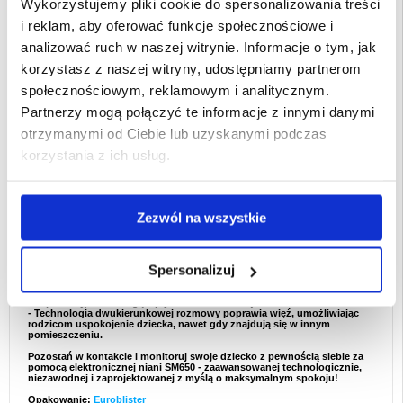
- Doskonała do monitorowania osób starszych lub zwierząt domowych -
Wykorzystujemy pliki cookie do spersonalizowania treści
czujnik temperatury i wykrywanie ruchu sprawiają, że jest to doskonałe
urządzenie do monitorowania osób starszych lub zwierząt domowych.
i reklam, aby oferować funkcje społecznościowe i
- Wygodny do ochrony domu - Miej oko na pokoje, drzwi lub żłobki,
zapewniając dodatkowe bezpieczeństwo podczas nieobecności.
analizować ruch w naszej witrynie. Informacje o tym, jak
- Idealny dla pracujących rodziców - Pozostań w kontakcie z dzieckiem,
pracując w domu lub wykonując obowiązki domowe.
korzystasz z naszej witryny, udostępniamy partnerom
Dlaczego warto kupić elektroniczną nianię SM650?
społecznościowym, reklamowym i analitycznym.
- Krystalicznie czysty obraz i dźwięk - 5-calowy wyświetlacz zapewnia
ostry obraz, a dwukierunkowa rozmowa pozwala zdalnie pocieszyć
Partnerzy mogą połączyć te informacje z innymi danymi
dziecko.
- Niezawodna łączność bezprzewodowa - technologia bezprzewodowa
otrzymanymi od Ciebie lub uzyskanymi podczas
2,4 GHz zapewnia stabilne monitorowanie na duże odległości bez
zakłóceń.
korzystania z ich usług.
- Inteligentne funkcje zapewniające bezpieczeństwo - monitorowanie
temperatury, alarmy i noktowizor zapewniają całodobowy nadzór.
- Energooszczędność i długa żywotność - Tryb oszczędzania energii
wydłuża żywotność baterii, zmniejszając potrzebę częstego ładowania.
- Łatwa konfiguracja i elastyczny montaż - Możliwość montażu na stole
Zezwól na wszystkie
lub na ścianie zapewnia wszechstronne możliwości ustawienia kamery
w celu uzyskania najlepszych kątów widzenia.
Interesujące fakty o nianiach dziecięcych
- Noktowizor na podczerwień zapewnia widoczność w całkowitej
Spersonalizuj
ciemności, dzięki czemu nowoczesne nianie są niezbędnym narzędziem
do opieki nad dzieckiem w nocy.
- Czujniki temperatury pomagają zapobiegać nagłym wahaniom
temperatury, które mogą wpływać na komfort i jakość snu dziecka.
- Technologia dwukierunkowej rozmowy poprawia więź, umożliwiając
rodzicom uspokojenie dziecka, nawet gdy znajdują się w innym
pomieszczeniu.
Pozostań w kontakcie i monitoruj swoje dziecko z pewnością siebie za
pomocą elektronicznej niani SM650 - zaawansowanej technologicznie,
niezawodnej i zaprojektowanej z myślą o maksymalnym spokoju!
Opakowanie:
Euroblister