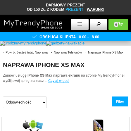
DARMOWY PREZENT
OD 150 ZŁ Z KODEM
PREZENT
-
WARUNKI
0
OBSŁUGA KLIENTA 10.00 - 18.00
«
Powrót
Jesteś tutaj:
Naprawa
Naprawa Telefonów
Naprawa iPhone XS Max
NAPRAWA IPHONE XS MAX
Zamów usługę
iPhone XS Max naprawa ekranu
na stronie MyTrendyPhone i
wyślij swój sprzęt na nasz
...
Czytaj więcej
Filter