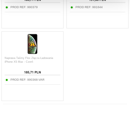
PROD REF:
990379
PROD REF:
991644
Naprawa Taśmy Flex Złącza Ładowania
iPhone XS Max - Czerń
185,71 PLN
PROD REF:
990368-VAR