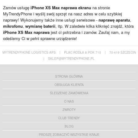
Zamów usługę
iPhone XS Max naprawa ekranu
na stronie
MyTrendyPhone i wyślij swój sprzęt na nasz adres w celu szybkiej
naprawy! Wykonujemy także inne usługi serwisowe -
naprawę aparatu
,
mikrofonu
,
wymianę baterii
, itp. W zaledwie kilka kliknięć znajdź, która
iPhone XS Max naprawa
jest ci potrzebna i zamów. Zaufaj nam, a my
odeślemy Ci w pełni sprawne urządzenie!
MYTRENDYPHONE LOGISTICS APS
|
PLAC RODŁA 8 POK 710
|
70-419 SZCZECIN
|
SKLEP@MYTRENDYPHONE.PL
STRONA GŁÓWNA
OBSŁUGA KLIENTA
ŚLEDZENIE ZAMÓWIENIA
O NAS
ZWROTY
CLUB TRENDY
BLOG
PROSZĘ ZOBACZYĆ WSZYSTKIE KRAJE