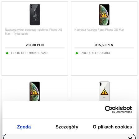
Naprawa tylnej obudowy telefonu iPhone XS
Naprawa Aparatu Foto iPhone XS Max
Max - Tylko szkło
287,30 PLN
315,50 PLN
PROD REF:
990680-VAR
PROD REF:
990383
Naprawa Głośnika Dzwonka iPhone XS Max
Naprawa Klapki Baterii iPhone XS Max - z
ramką
168,69 PLN
501,70 PLN
Zgoda
Szczegóły
O plikach cookies
PROD REF:
990373
PROD REF:
990645-VAR