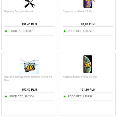
Naprawa Oprogramowania
Diagnostyka iPhone XS Max
152,40 PLN
67,70 PLN
PROD REF:
90000
PROD REF:
990353
Naprawa Zamoczonego Telefonu iPhone XS
Naprawa Baterii iPhone XS Max
Max
152,40 PLN
191,30 PLN
PROD REF:
990354
PROD REF:
990937