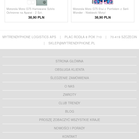
Motorola Moto G75 Hartowane Szkło
Motorola Moto G75 Etui z Portfelem z Serii
Ochronne na Aparat - 2 Szt.
Wonder - Niebieski Motyl
38,90 PLN
38,90
PLN
MYTRENDYPHONE LOGISTICS APS
|
PLAC RODŁA 8 POK 710
|
70-419 SZCZECIN
|
SKLEP@MYTRENDYPHONE.PL
STRONA GŁÓWNA
OBSŁUGA KLIENTA
ŚLEDZENIE ZAMÓWIENIA
O NAS
ZWROTY
CLUB TRENDY
BLOG
PROSZĘ ZOBACZYĆ WSZYSTKIE KRAJE
NOWOŚCI I PORADY
KONTAKT