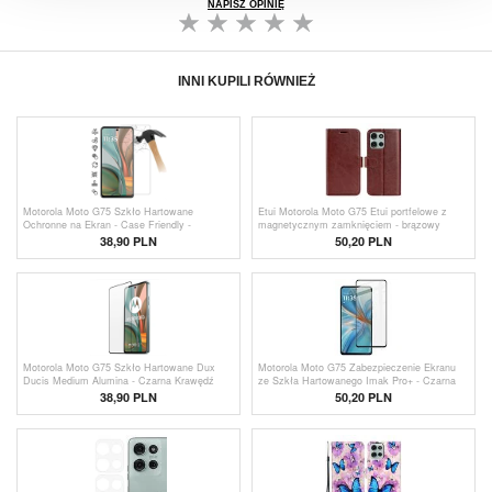
NAPISZ OPINIĘ
INNI KUPILI RÓWNIEŻ
Motorola Moto G75 Szkło Hartowane
Etui Motorola Moto G75 Etui portfelowe z
Ochronne na Ekran - Case Friendly -
magnetycznym zamknięciem - brązowy
Przezroczyste
38,90 PLN
50,20 PLN
Motorola Moto G75 Szkło Hartowane Dux
Motorola Moto G75 Zabezpieczenie Ekranu
Ducis Medium Alumina - Czarna Krawędź
ze Szkła Hartowanego Imak Pro+ - Czarna
Krawędź
38,90 PLN
50,20 PLN