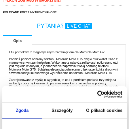
TYLKO 4 ZOSTAŁO W MAGAZYNIE!
POLECANE PRZEZ MYTRENDYPHONE
PYTANIA?
LIVE CHAT
Opis
Etui portfelowe z magnetycznym zamknięciem dla Motorola Moto G75
Podnieś poziom ochrony telefonu Motorola Moto G75 dzięki etui Wallet Case z
magnetycznym zamknięciem. Wykonane z najwyższej jakości poliuretanu etui
jest miękkie w dotyku, a jednocześnie zapewnia trwałą ochronę telefonu
Motorola Moto G75. Subtelna elegancja poliuretanu o fakturze litchi z drobnymi
szwami dodaje luksusowego wykończenia do telefonu Motorola Moto G75.
Zaprojektowane z myślą o wygodzie, to etui z portfelem posiada trzy miejsca
na karty i boczną kieszeń do przenoszenia kart i pieniędzy w podróży.
Składana podstawka pozwala na łatwe oglądanie, dzięki czemu idealnie nadaje
się zarówno do pracy, jak i wypoczynku. Łatwo otwierane zapięcie z dwoma
bocznymi zapięciami magnetycznymi zapewnia, że Twoje rzeczy są
bezpiecznie zamocowane.
Etui oferuje nie tylko niezrównaną ochronę, ale posiada również specjalne
wycięcia umożliwiające odbieranie połączeń telefonicznych przy zamkniętym
Zgoda
Szczegóły
O plikach cookies
etui, zapewniając dodatkową wygodę. Podniesiona krawędź z tyłu zapewnia
dodatkową ochronę aparatu, zapewniając, że Motorola Moto G75 pozostanie w
nieskazitelnym stanie.
Dzięki przystępnej cenie i wartości, etui Motorola Moto G75 Wallet Case jest
idealnym wyborem dla każdego, kto szuka stylowego i praktycznego etui na