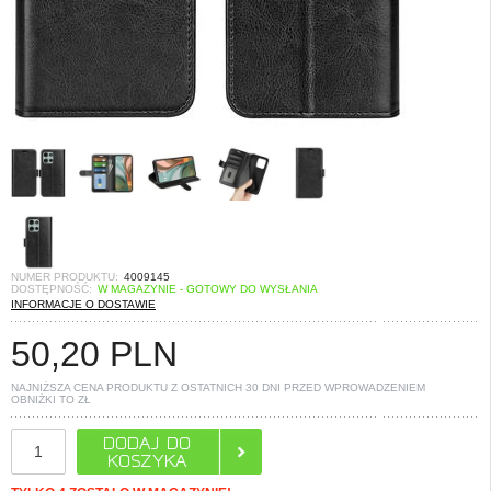
NUMER PRODUKTU:
4009145
DOSTĘPNOŚĆ:
W MAGAZYNIE - GOTOWY DO WYSŁANIA
INFORMACJE O DOSTAWIE
50,20
PLN
NAJNIŻSZA CENA PRODUKTU Z OSTATNICH 30 DNI PRZED WPROWADZENIEM
OBNIŻKI TO
ZŁ