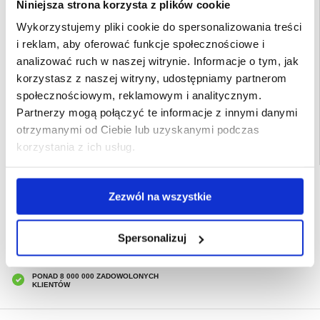
Niniejsza strona korzysta z plików cookie
smartfona. Ulepsz ochronę swojego telefonu już dziś dzięki temu
uniwersalnemu etui portfelowemu.
Wykorzystujemy pliki cookie do spersonalizowania treści
Kompatybilność:
Motorola Moto G75
i reklam, aby oferować funkcje społecznościowe i
Pakowanie: Bulk
analizować ruch w naszej witrynie. Informacje o tym, jak
EAN: 5714122512697
korzystasz z naszej witryny, udostępniamy partnerom
Powiązane kategorie:
Akcesoria do telefonów
,
Etui & Akcesoria Motorola
,
społecznościowym, reklamowym i analitycznym.
Motorola Moto G75 Etui & Akcesoria
Partnerzy mogą połączyć te informacje z innymi danymi
otrzymanymi od Ciebie lub uzyskanymi podczas
korzystania z ich usług.
SZYBKA DOSTAWA
Zezwól na wszystkie
CLUB TRENDY
7% ZNIŻKI
OBSŁUGA TELEFONICZNA
Spersonalizuj
PON.-PT. 12.00-15.00
30-DNIOWA POLITYKA ZWROTU
PONAD 8 000 000 ZADOWOLONYCH
KLIENTÓW