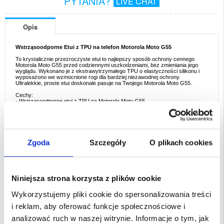
PYTANIA?
LIVE CHAT
Opis
Wstrząsoodporne Etui z TPU na telefon Motorola Moto G55
To krystalicznie przezroczyste etui to najlepszy sposób ochrony cennego
Motorola Moto G55 przed codziennymi uszkodzeniami, bez zmieniania jego
wyglądu. Wykonano je z ekstrawytrzymałego TPU o elastyczności silikonu i
wyposażono we wzmocnione rogi dla bardziej niezawodnej ochrony.
Ultralekkie, proste etui doskonale pasuje na Twojego Motorola Moto G55.
Cechy:
- Wstrząsoodporne etui z TPU na Motorola Moto G55
- Wzmocnione rogi zapewniają Motorola Moto G55 idealną ochronę przed
wstrząsami i upadkami
- Etui z reagującymi osłonami przycisków dla dodatkowej ochrony przed pyłem
- Precyzyjne wycięcia dla łatwego dostępu do wszystkich niezbędnych portów
- Przezroczyste etui eksponuje piękno telefonu Motorola Moto G55
- Etui z ekstrawytrzymałego TPU
Zgoda
Szczegóły
O plikach cookies
Przeznaczenie:
Motorola Moto G55
Opakowanie:
Zastępcze
Niniejsza strona korzysta z plików cookie
EAN: 5714122487636
Powiązane kategorie:
Akcesoria do telefonów
,
Etui & Akcesoria Motorola
,
Wykorzystujemy pliki cookie do spersonalizowania treści
Motorola Moto G55 Etui & Akcesoria
i reklam, aby oferować funkcje społecznościowe i
analizować ruch w naszej witrynie. Informacje o tym, jak