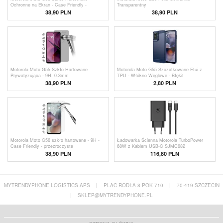
Ochronne na Ekran - Case Friendly -
Transparentny
Przezroczyste
38,90 PLN
38,90 PLN
Motorola Moto G55 Szkło Hartowane
Motorola Moto G55 Szczotkowane Etui z
Prywatyzująca - 9H, 0.3mm
TPU - Włókno Węglowe - Błękit
38,90 PLN
2,80
PLN
Motorola Moto G56 szkło hartowane - 9H -
Ładowarka Ścienna Motorola TurboPower
Case Friendly - przezroczyste
68W z Kablem USB-C SJMC682
38,90 PLN
116,80
PLN
MYTRENDYPHONE LOGISTICS APS
|
PLAC RODŁA 8 POK 710
|
70-419 SZCZECIN
|
SKLEP@MYTRENDYPHONE.PL