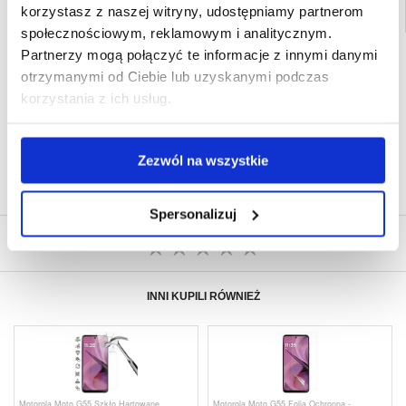
korzystasz z naszej witryny, udostępniamy partnerom
społecznościowym, reklamowym i analitycznym.
Partnerzy mogą połączyć te informacje z innymi danymi
SZYBKA DOSTAWA
otrzymanymi od Ciebie lub uzyskanymi podczas
CLUB TRENDY
7% ZNIŻKI
korzystania z ich usług.
OBSŁUGA TELEFONICZNA
PON.-PT. 12.00-15.00
30-DNIOWA POLITYKA ZWROTU
Zezwól na wszystkie
PONAD 8 000 000 ZADOWOLONYCH
KLIENTÓW
Spersonalizuj
NAPISZ OPINIĘ
INNI KUPILI RÓWNIEŻ
Motorola Moto G55 Szkło Hartowane
Motorola Moto G55 Folia Ochronna -