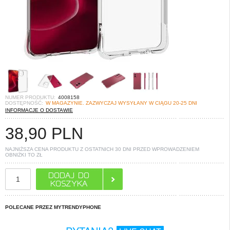
NUMER PRODUKTU:
4008158
DOSTĘPNOŚĆ:
W MAGAZYNIE. ZAZWYCZAJ WYSYŁANY W CIĄGU 20-25 DNI
INFORMACJE O DOSTAWIE
38,90
PLN
NAJNIŻSZA CENA PRODUKTU Z OSTATNICH 30 DNI PRZED WPROWADZENIEM
OBNIŻKI TO
ZŁ
POLECANE PRZEZ MYTRENDYPHONE