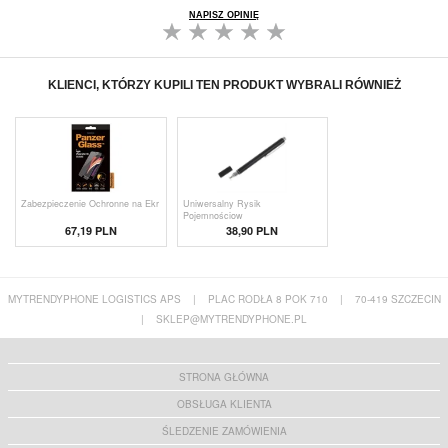
NAPISZ OPINIĘ
KLIENCI, KTÓRZY KUPILI TEN PRODUKT WYBRALI RÓWNIEŻ
Zabezpieczenie Ochronne na Ekr
Uniwersalny Rysik
Pojemnościow
67,19 PLN
38,90 PLN
MYTRENDYPHONE LOGISTICS APS
|
PLAC RODŁA 8 POK 710
|
70-419 SZCZECIN
|
SKLEP@MYTRENDYPHONE.PL
STRONA GŁÓWNA
OBSŁUGA KLIENTA
ŚLEDZENIE ZAMÓWIENIA