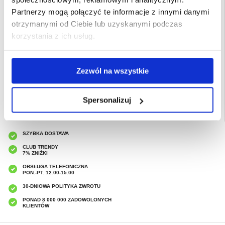
jedno duże przegródki na gotówkę lub podobne przedmioty
- Do wykonania tego wysokiej jakości etui-portfela do telefonu Motorola Moto
Partnerzy mogą połączyć te informacje z innymi danymi
G55 użyto materiału TPU i prawdziwej skóry
otrzymanymi od Ciebie lub uzyskanymi podczas
Przeznaczenie:
Motorola Moto G55
korzystania z ich usług.
Opakowanie:
Zastępcze
EAN: 5714122488541
Zezwól na wszystkie
Powiązane kategorie:
Akcesoria do telefonów
,
Etui & Akcesoria Motorola
,
Motorola Moto G55 Etui & Akcesoria
Spersonalizuj
SZYBKA DOSTAWA
CLUB TRENDY
7% ZNIŻKI
OBSŁUGA TELEFONICZNA
PON.-PT. 12.00-15.00
30-DNIOWA POLITYKA ZWROTU
PONAD 8 000 000 ZADOWOLONYCH
KLIENTÓW