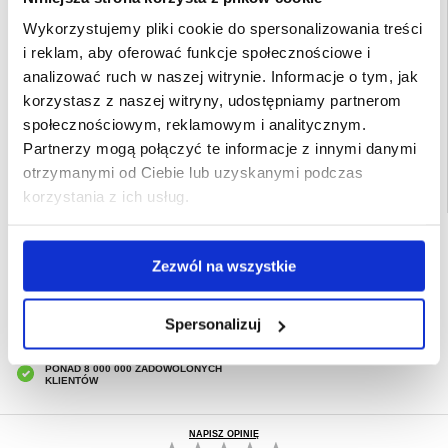
- Wykonane z wysokiej jakości materiałów: plastiku, TPU i metalu
Wykorzystujemy pliki cookie do spersonalizowania treści
Przeznaczenie:
Motorola Edge 60 Fusion
i reklam, aby oferować funkcje społecznościowe i
Opakowanie:
Zastępcze
analizować ruch w naszej witrynie. Informacje o tym, jak
EAN: 5714122543691
korzystasz z naszej witryny, udostępniamy partnerom
Powiązane kategorie:
Akcesoria do telefonów
,
Etui & Akcesoria Motorola
,
społecznościowym, reklamowym i analitycznym.
Motorola Edge 60 Fusion Etui & Akcesoria
Partnerzy mogą połączyć te informacje z innymi danymi
otrzymanymi od Ciebie lub uzyskanymi podczas
korzystania z ich usług.
SZYBKA DOSTAWA
Zezwól na wszystkie
CLUB TRENDY
7% ZNIŻKI
OBSŁUGA TELEFONICZNA
PON.-PT. 12.00-15.00
Spersonalizuj
30-DNIOWA POLITYKA ZWROTU
PONAD 8 000 000 ZADOWOLONYCH
KLIENTÓW
NAPISZ OPINIĘ