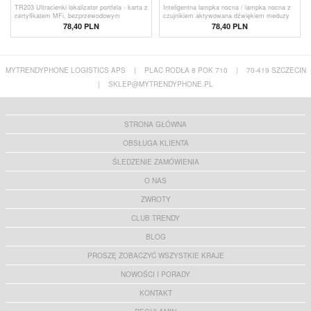
TR203 Ultracienki lokalizator portfela - karta z
Inteligentna lampka nocna / lampka nocna z
certyfikatem MFi, bezprzewodowym
czujnikiem aktywowana dźwiękiem meduzy
ładowaniem i funkcją Apple Find My Support
78,40
PLN
78,40
PLN
MYTRENDYPHONE LOGISTICS APS
|
PLAC RODŁA 8 POK 710
|
70-419 SZCZECIN
|
SKLEP@MYTRENDYPHONE.PL
STRONA GŁÓWNA
OBSŁUGA KLIENTA
ŚLEDZENIE ZAMÓWIENIA
O NAS
ZWROTY
CLUB TRENDY
BLOG
PROSZĘ ZOBACZYĆ WSZYSTKIE KRAJE
NOWOŚCI I PORADY
KONTAKT