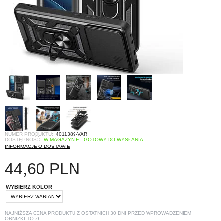
NUMER PRODUKTU:
4011389-VAR
DOSTĘPNOŚĆ:
W MAGAZYNIE - GOTOWY DO WYSŁANIA
INFORMACJE O DOSTAWIE
44,60
PLN
WYBIERZ KOLOR
NAJNIŻSZA CENA PRODUKTU Z OSTATNICH 30 DNI PRZED WPROWADZENIEM
OBNIŻKI TO
ZŁ