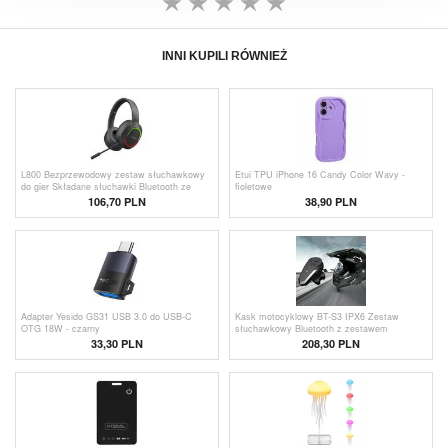
INNI KUPILI RÓWNIEŻ
L800 Bezprzewodowy zestaw słuchawkowy
Etui TPU iPhone 16 Candy Color Wavy -
do gier Składane słuchawki Bluetooth ze
fioletowe
światłami LED / mikrofonem - czarne
106,70 PLN
38,90 PLN
Adapter Yesido GS31 USB 3.0 do USB-C
Kask motocyklowy BT-S3 IPX6 Zestaw
OTG 18W - czarny
słuchawkowy Bluetooth z zestawem
głośnomówiącym i radiem FM
33,30 PLN
208,30 PLN