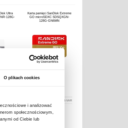
isk Ultra
Karta pamięci SanDisk Extreme
NR-128G-
GO microSDXC SDSQXGN-
128G-GN6MN
O plikach cookies
LN
219,51
PLN
006098-VAR
NR PRODUKTU:
3019034-VAR
ołecznościowe i analizować
artnerom społecznościowym,
anymi od Ciebie lub
Performance