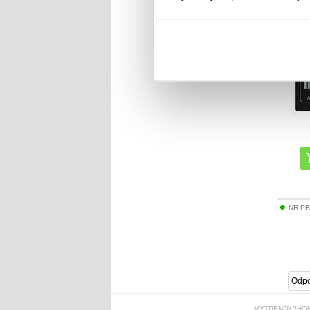
Go!Plu
NR P
MYTRENDYPHON