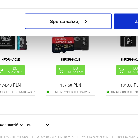
s MicroSDXC SDCG4
GN6MA Extreme Pro - Karta
Plus microSD
Pamięci MicroSDHC, UHS-I,
SDU12810PP
32GB
Spersonalizuj
Z
174,40
PLN
157,50
PLN
101,00
P
RODUKTU:
3014495-VAR
NR PRODUKTU:
194289
NR PRODUKTU:
3
E LOGISTICS APS
|
PLAC RODŁA 8 POK 710
|
70-419 SZCZECIN
|
SKLEP@MYTR