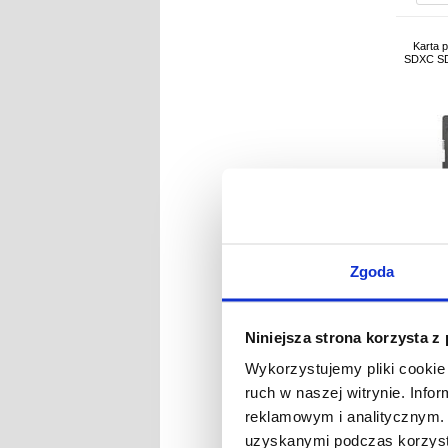
Karta 
SDXC S
Zgoda
Niniejsza strona korzysta z
NR
Wykorzystujemy pliki cookie 
ruch w naszej witrynie. Inf
reklamowym i analitycznym. 
uzyskanymi podczas korzysta
Karta pa