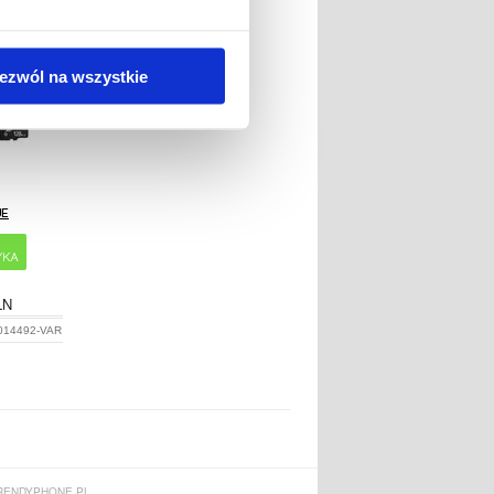
XC P-
L-GE
ezwól na wszystkie
LN
014492-VAR
ENDYPHONE.PL