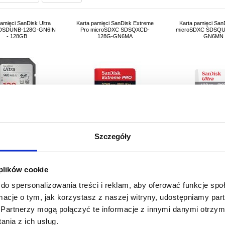
pamięci SanDisk Ultra
Karta pamięci SanDisk Extreme
Karta pamięci SanD
DSDUNB-128G-GN6IN
Pro microSDXC SDSQXCD-
microSDXC SDSQU
- 128GB
128G-GN6MA
GN6MN
Szczegóły
168,69
PLN
219,51
PLN
168,69
P
 plików cookie
 PRODUKTU:
3006104
NR PRODUKTU:
3005031-VAR
NR PRODUKTU:
3
do spersonalizowania treści i reklam, aby oferować funkcje sp
ormacje o tym, jak korzystasz z naszej witryny, udostępniamy p
Partnerzy mogą połączyć te informacje z innymi danymi otrzym
nia z ich usług.
mięci Kingston Canvas
SanDisk SDSQXCG-032G-
Karta pamięci PNY 