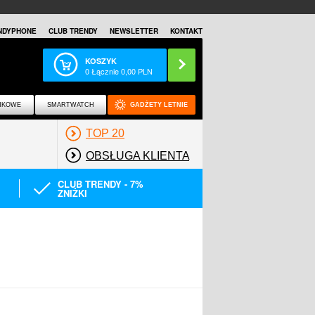
NDYPHONE
CLUB TRENDY
NEWSLETTER
KONTAKT
KOSZYK
0
Łącznie
0,00
PLN
NKOWE
SMARTWATCH
GADŻETY LETNIE
TOP 20
OBSŁUGA KLIENTA
CLUB TRENDY - 7%
ZNIŻKI