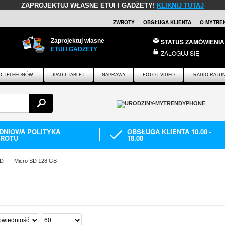
ZAPROJEKTUJ WŁASNE ETUI I GADŻETY!
KLIKNIJ TUTAJ
ZWROTY
OBSŁUGA KLIENTA
O MYTRE
Zaprojektuj własne
STATUS ZAMÓWIENIA
ETUI I GADŻETY
ZALOGUJ SIĘ
O TELEFONÓW
IPAD I TABLET
NAPRAWY
FOTO I VIDEO
RADIO RATU
-DNIOWA POLITYKA
OBSŁUGA KLIENTA 10.00 -
ROTU
18.00
SD
Micro SD 128 GB