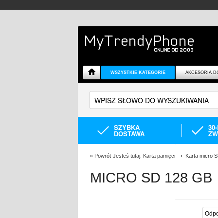
WSZYSTKIE KATEGORIE
AKCESORIA D
SZYBKA
30
DOSTAWA
ZW
«
Powrót
Jesteś tutaj:
Karta pamięci
Karta micro 
MICRO SD 128 GB