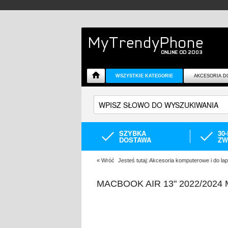
WSZYSTKIE KATEGORIE
AKCESORIA D
SZYBKA
30
DOSTAWA
ZW
«
Wróć
Jesteś tutaj:
Akcesoria komputerowe i do la
MACBOOK AIR 13" 2022/2024