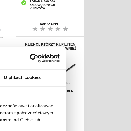
PONAD 8 000 000
ZADOWOLONYCH
KLIENTÓW
NAPISZ OPINIĘ
D
KLIENCI, KTÓRZY KUPILI TEN
PRODUKT WYBRALI RÓWNIEŻ
O plikach cookies
Zabezpieczenie
Uniwersalny
Ochronne na Ekr
Rysik
Pojemnościow
67,19 PLN
38,90 PLN
ołecznościowe i analizować
artnerom społecznościowym,
anymi od Ciebie lub