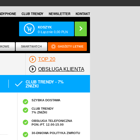
NDYPHONE
CLUB TRENDY
NEWSLETTER
KONTAKT
KOSZYK
0
Łącznie
0,00
PLN
NKOWE
SMARTWATCH
GADŻETY LETNIE
TOP 20
OBSŁUGA KLIENTA
CLUB TRENDY - 7%
ZNIŻKI
SZYBKA DOSTAWA
CLUB TRENDY
7% ZNIŻKI
OBSŁUGA TELEFONICZNA
PON.-PT. 12.00-15.00
A
30-DNIOWA POLITYKA ZWROTU