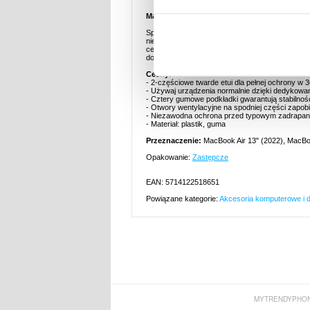
Matowe Plastikowe Etui na MacBook Air 13" (
Spersonalizuj swojego MacBook Air 13" 2022/2024
nienaruszony stan dzięki dwuczęściowemu twarde
cenne urządzenie przed zadrapaniem, uderzeniam
dostęp do najważniejszych portów i umożliwia no
Cechy:
- 2-częściowe twarde etui dla pełnej ochrony w 
- Używaj urządzenia normalnie dzięki dedykowa
- Cztery gumowe podkładki gwarantują stabilnoś
- Otwory wentylacyjne na spodniej części zapob
- Niezawodna ochrona przed typowym zadrapani
- Materiał: plastik, guma
Przeznaczenie:
MacBook Air 13" (2022), MacBoo
Opakowanie:
Zastępcze
EAN: 5714122518651
Powiązane kategorie:
Akcesoria komputerowe i d
MYTRENDYPHON