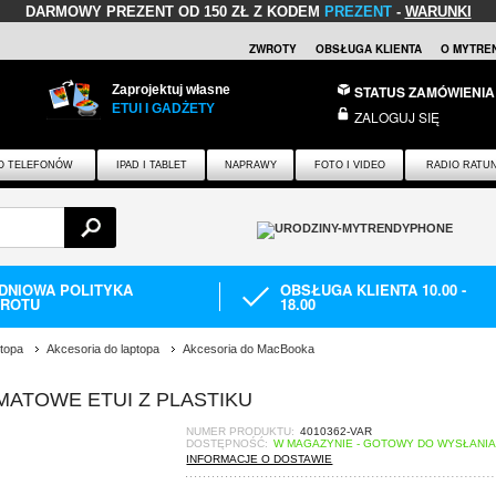
DARMOWY PREZENT
OD 150 ZŁ Z KODEM
PREZENT
-
WARUNKI
ZWROTY
OBSŁUGA KLIENTA
O MYTRE
Zaprojektuj własne
STATUS ZAMÓWIENIA
ETUI I GADŻETY
ZALOGUJ SIĘ
O TELEFONÓW
IPAD I TABLET
NAPRAWY
FOTO I VIDEO
RADIO RATU
-DNIOWA POLITYKA
OBSŁUGA KLIENTA 10.00 -
ROTU
18.00
ptopa
Akcesoria do laptopa
Akcesoria do MacBooka
 MATOWE ETUI Z PLASTIKU
NUMER PRODUKTU:
4010362-VAR
DOSTĘPNOŚĆ:
W MAGAZYNIE - GOTOWY DO WYSŁANI
INFORMACJE O DOSTAWIE