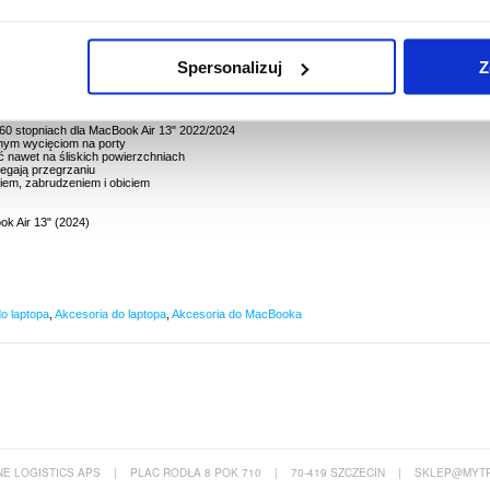
2022), MacBook Air 13" (2024)
 zakładając na niego to cienkie etui ochronne. Zabezpiecz laptop i zachowaj jego
Spersonalizuj
Z
mu etui na MacBook Air 13" 2022/2024. Klasyczne etui to zabezpieczenie, które uchroni
i i śladami palców, bez pogrubiania go. Dzięki dopasownym wycięciom, etui daje swobodny
rmalne korzystanie z laptopa.
360 stopniach dla MacBook Air 13" 2022/2024
nym wycięciom na porty
ć nawet na śliskich powierzchniach
iegają przegrzaniu
em, zabrudzeniem i obiciem
k Air 13" (2024)
o laptopa
,
Akcesoria do laptopa
,
Akcesoria do MacBooka
E LOGISTICS APS
|
PLAC RODŁA 8 POK 710
|
70-419 SZCZECIN
|
SKLEP@MYTR