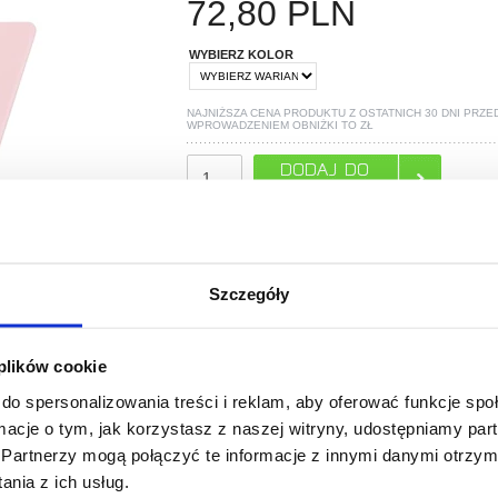
72,80
PLN
WYBIERZ KOLOR
NAJNIŻSZA CENA PRODUKTU Z OSTATNICH 30 DNI PRZE
WPROWADZENIEM OBNIŻKI TO
ZŁ
TYLKO 2 ZOSTAŁO W MAGAZYNIE!
POLECANE PRZEZ MYTRENDYPHONE
Szczegóły
 plików cookie
do spersonalizowania treści i reklam, aby oferować funkcje sp
PYTANIA?
LIVE CHAT
ormacje o tym, jak korzystasz z naszej witryny, udostępniamy p
Partnerzy mogą połączyć te informacje z innymi danymi otrzym
nia z ich usług.