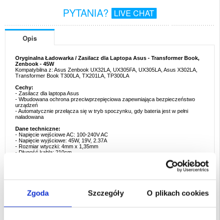
PYTANIA?
LIVE CHAT
Opis
Oryginalna Ładowarka / Zasilacz dla Laptopa Asus - Transformer Book,
Zenbook - 45W
Kompatybilna z: Asus Zenbook UX32LA, UX305FA, UX305LA, Asus X302LA,
Transformer Book T300LA, TX201LA, TP300LA
Cechy:
- Zasilacz dla laptopa Asus
- Wbudowana ochrona przeciwprzepięciowa zapewniająca bezpieczeństwo
urządzeń
- Automatycznie przełącza się w tryb spoczynku, gdy bateria jest w pełni
naładowana
Dane techniczne:
- Napięcie wejściowe AC: 100-240V AC
- Napięcie wyjściowe: 45W, 19V, 2.37A
- Rozmiar wtyczki: 4mm x 1,35mm
- Długość kabla: 210cm
Zastępuje następujące zasilacze:
- Asus 0A001-00232500
Ten produkt jest kompatybilny z:
Asus Notebook Seria U
Zgoda
Szczegóły
O plikach cookies
- Asus Zenbook UX32LA
- Asus Zenbook UX305FA
- Asus Zenbook UX305LA
Asus Notebook Seria X