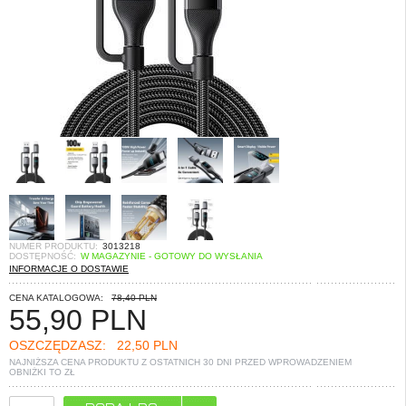
NUMER PRODUKTU:
3013218
DOSTĘPNOŚĆ:
W MAGAZYNIE - GOTOWY DO WYSŁANIA
INFORMACJE O DOSTAWIE
CENA KATALOGOWA:
78,40 PLN
55,90
PLN
OSZCZĘDZASZ:
22,50 PLN
NAJNIŻSZA CENA PRODUKTU Z OSTATNICH 30 DNI PRZED WPROWADZENIEM
OBNIŻKI TO
ZŁ