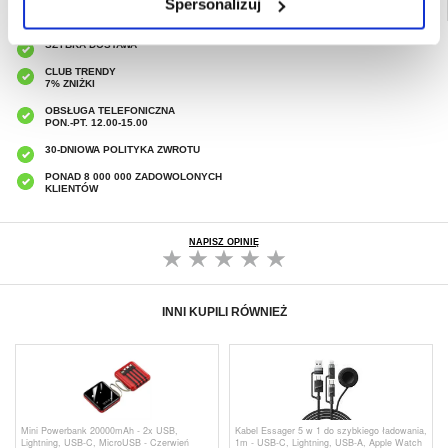
Spersonalizuj
SZYBKA DOSTAWA
CLUB TRENDY
7% ZNIŻKI
OBSŁUGA TELEFONICZNA
PON.-PT. 12.00-15.00
30-DNIOWA POLITYKA ZWROTU
PONAD 8 000 000 ZADOWOLONYCH
KLIENTÓW
NAPISZ OPINIĘ
INNI KUPILI RÓWNIEŻ
Mini Powerbank 20000mAh - 2x USB,
Kabel Essager 5 w 1 do szybkiego ładowania,
Lightning, USB-C, MicroUSB - Czerwień
1m - USB-C, Lightning, USB-A, Apple Watch