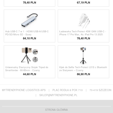
- czarny
78,40 PLN
67,19 PLN
Hub USB-C 7 w 1 - HDMI/USB-A/USB-C
Ładowarka Tech-Protect 45W GAN USB-C -
PD/SD/Micro SD - Szary
iPhone 17 Pro Max, Air, iPad Pro 13 2025
84,10 PLN
78,40
PLN
Uniwersalny Elastyczny Stojak Tripod do
Kijek do Selfie Tech-Protect L01S z Bluetooth
Smartfonów - 60-85mm - Czarny
ze Statywem – Czarny
44,60
PLN
86,90 PLN
MYTRENDYPHONE LOGISTICS APS
|
PLAC RODŁA 8 POK 710
|
70-419 SZCZECIN
|
SKLEP@MYTRENDYPHONE.PL
STRONA GŁÓWNA