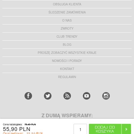
OBSŁUGA KLIENTA
ŚLEDZENIE ZAMÓWIENIA
O NAS
ZWROTY
CLUB TRENDY
BLOG
PROSZĘ ZOBACZYĆ WSZYSTKIE KRAJE
NOWOŚCI I PORADY
KONTAKT
REGULAMIN
Z DUMĄ WSPIERAMY:
Cena katalogowa:
78,40 PLN
55,90 PLN
ZDOBĄDŹ 10% ZNIŻKI
Oszczędzasz:
22,50 PLN