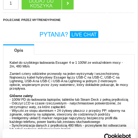
POLECANE PRZEZ MYTRENDYPHONE
PYTANIA?
LIVE CHAT
Opis
Kabel do szybkiego ładowania Essager 4 w 1 100W ze wskaźnikiem mocy -
2m, 480 Mb/s
Zamień cztery oddzielne przewody na jeden wytrzymały i wszechstronny.
Najnowszy kabel hybrydowy Essager łączy USB-C na USB-C, USB-C na
Lightning, USB-A na USB-C i USB-A na Lightning w jednym 2-metrowym
oplocie, wspieranym przez żywy watomierz, który dokładnie pokazuje, ile mocy
przepływa.
Główne zalety
- 100W PD do ładowania laptopów, tabletów lub Steam Deck z pełną prędkością
- Odczyt LCD w czasie rzeczywistym - natychmiastowe potwierdzenie, że
otrzymujesz waty, za które zapłaciłeś
- Wtyczki ze stopu aluminium + 24-żyłowy płaszcz z przędzy PP: odporny na
zginanie, odporny na splątanie, stworzony do codziennych podróży
- Inteligentny układ E-marker negocjuje najszybszy bezpieczny profil dla
każdego telefonu, power banku lub zestawu słuchawkowego
- Synchronizacja danych z prędkością 480 Mb/s - przesyłanie list odtwarzania
lub zdjęć podczas doładowywania baterii
Specyfikacja rdzenia