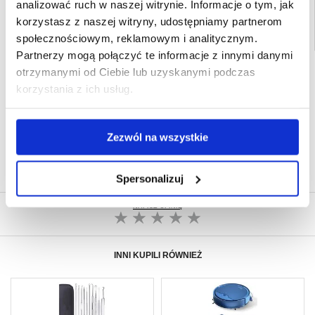
analizować ruch w naszej witrynie. Informacje o tym, jak
korzystasz z naszej witryny, udostępniamy partnerom
społecznościowym, reklamowym i analitycznym.
Partnerzy mogą połączyć te informacje z innymi danymi
SZYBKA DOSTAWA
otrzymanymi od Ciebie lub uzyskanymi podczas
korzystania z ich usług.
CLUB TRENDY
7% ZNIŻKI
OBSŁUGA TELEFONICZNA
PON.-PT. 12.00-15.00
Zezwól na wszystkie
30-DNIOWA POLITYKA ZWROTU
PONAD 8 000 000 ZADOWOLONYCH
KLIENTÓW
Spersonalizuj
NAPISZ OPINIĘ
INNI KUPILI RÓWNIEŻ