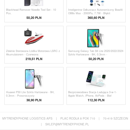
Blackhead Remover Needle Tool Set - 10
Inteligentne Odkurzacz Autonomiczny BowAI
Pcs.
OB8s Max - 2000Pa, 7.7W - Błękit
50,20 PLN
360,60 PLN
Zdalnie Sterowana Łódka Motorowa LSRC z
Samsung Galaxy Tab S6 Lite 2020/2022/2024
Akumulatorem - Czerwona
Szkło Hartowane - 9H, 0.3mm -
Przezroczysty
219,51 PLN
50,20 PLN
Huawei P30 Lite Szkło Hartowane - 9H,
Bezprzewodowa Stacja Ładująca 3-w-1-
0.3mm - Przezroczysty
Apple Watch, iPhone, AirPods - Biel
38,90 PLN
112,30 PLN
MYTRENDYPHONE LOGISTICS APS
|
PLAC RODŁA 8 POK 710
|
70-419 SZCZECIN
|
SKLEP@MYTRENDYPHONE.PL