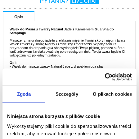
PYTANIA?
LIVE CHAT
Opis
Wałek do Masażu Twarzy Natural Jade z Kamieniem Gua Sha do
Scrapingu
Masażer z naturalnego jadeitu zrelaksuje mięśnie Twojej skóry i ujędrni twarz.
Wałek zmiękczy skórę twarzy i zmniejszy zmarszczki. W połączeniu z
przyrządem do drapania gua sha wydobędzie Twoje piękno, pomoże skórze
lśnić zdrowiem i zrelaksować się po stresującym dniu. Twoja twarz będzie Ci
wdzięczna już po jednym zabiegu.
Opis:
- Wałek do masażu twarzy Natural Jade z drapakiem gua sha
- Zapewnia lifting, ujędrnienie i rewitalizację skóry twarzy, usuwa zmarszczki
- Do pielęgnacji skóry na twarzy i szyi
- Do użytku komercyjnego i domowego
- Doskonały design, nadający się do codziennej pielęgnacji
- Wymiary wałka do masażu: 14 x 5,5cm
- Wymiary płytki Gua sha: 7,1 x 4,3cm
- Tworzywo: Jadeit
Zgoda
Szczegóły
O plikach cookies
W zestawie:
- Masażer w rolce
- Płytka Gua sha
Opakowanie: Zastepcze
Niniejsza strona korzysta z plików cookie
Wykorzystujemy pliki cookie do spersonalizowania treści
EAN: 5714122107497
i reklam, aby oferować funkcje społecznościowe i
Powiązane kategorie:
Akcesoria do telefonów
,
Uroda