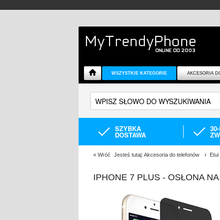
WSZYSTKIE KATEGORIE
AKCESORIA D
SZYBKA
30
DOSTAWA
ZW
«
Wróć
Jesteś tutaj:
Akcesoria do telefonów
Etui
IPHONE 7 PLUS - OSŁONA 