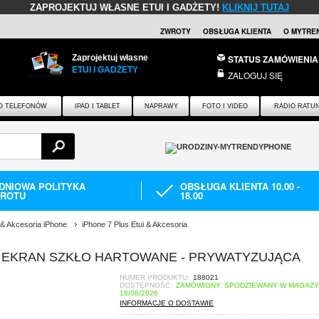
ZAPROJEKTUJ WŁASNE ETUI I GADŻETY!
KLIKNIJ TUTAJ
ZWROTY
OBSŁUGA KLIENTA
O MYTRE
Zaprojektuj własne
STATUS ZAMÓWIENIA
ETUI I GADŻETY
ZALOGUJ SIĘ
O TELEFONÓW
IPAD I TABLET
NAPRAWY
FOTO I VIDEO
RADIO RATU
-DNIOWA POLITYKA
OBSŁUGA KLIENTA 10.00 -
ROTU
18.00
 & Akcesoria iPhone
iPhone 7 Plus Etui & Akcesoria
NA EKRAN SZKŁO HARTOWANE - PRYWATYZUJĄCA
NUMER PRODUKTU:
188021
DOSTĘPNOŚĆ:
ZAMÓWIONY. SPODZIEWANY W MAGAZY
18/08/2026
INFORMACJE O DOSTAWIE