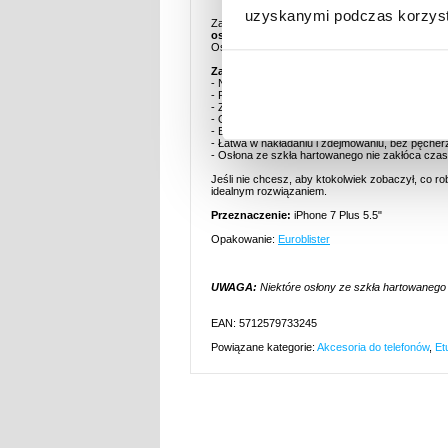
uzyskanymi podczas korzysta
Zabezpiecz wyświetlacz smartfona przed wścibs
osłonie ze szkła hartowanego na ekran iPhon
Osłona została wykonana z przetworzonego chemi
Zalety:
- Nietłukąca się osłona ze szkła hartowanego na
- Powłoka oleofobowa chroni przed zatłuszczen
- Zwiększa bezpieczeństwo wyświetlacza ekranu 
- Osłona ekranu ma tylko 0.3 mm grubości, ale j
- Bardzo wysoka przepuszczalność światła, aż
- Łatwa w nakładaniu i zdejmowaniu, bez pęcher
- Osłona ze szkła hartowanego nie zakłóca cza
Jeśli nie chcesz, aby ktokolwiek zobaczył, co ro
idealnym rozwiązaniem.
Przeznaczenie:
iPhone 7 Plus 5.5"
Opakowanie:
Euroblister
UWAGA:
Niektóre osłony ze szkła hartowanego
EAN: 5712579733245
Powiązane kategorie:
Akcesoria do telefonów
,
Et