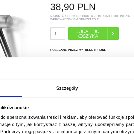
38,90
PLN
NAJNIŻSZA CENA PRODUKTU Z OSTATNICH 30 DNI PRZE
WPROWADZENIEM OBNIŻKI TO
ZŁ
POLECANE PRZEZ MYTRENDYPHONE
Szczegóły
 plików cookie
PYTANIA?
LIVE CHAT
do spersonalizowania treści i reklam, aby oferować funkcje sp
ormacje o tym, jak korzystasz z naszej witryny, udostępniamy p
Partnerzy mogą połączyć te informacje z innymi danymi otrzym