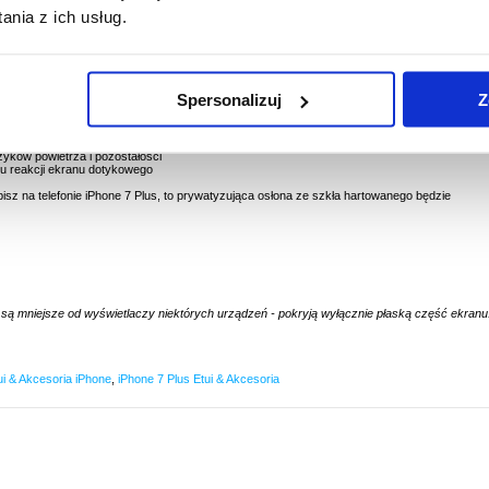
nia z ich usług.
kimi oczami oraz równocześnie przed codziennymi uszzeniami, dzięki
prywatyzującej
e’a 7 Plus
. Specjalna powłoka oleofobowa zapobiega zanieczyszczeniu wyświetlacza.
cznie prawdziwego szkła. Jest nietłukąca, więc nie pęknie na małe kawałki.
 ekran
Spersonalizuj
Z
iem, kurzem i innymi zanieczyszczeniami
- obraz zamazuje się, gdy patrzy się z boku
est bardzo twarda (9H)
 do 99%
zyków powietrza i pozostałości
su reakcji ekranu dotykowego
bisz na telefonie iPhone 7 Plus, to prywatyzująca osłona ze szkła hartowanego będzie
 są mniejsze od wyświetlaczy niektórych urządzeń - pokryją wyłącznie płaską część ekranu
ui & Akcesoria iPhone
,
iPhone 7 Plus Etui & Akcesoria