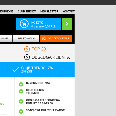
NDYPHONE
CLUB TRENDY
NEWSLETTER
KONTAKT
KOSZYK
0
Łącznie
0,00
PLN
NKOWE
SMARTWATCH
GADŻETY LETNIE
TOP 20
OBSŁUGA KLIENTA
CLUB TRENDY - 7%
ZNIŻKI
SZYBKA DOSTAWA
CLUB TRENDY
7% ZNIŻKI
OBSŁUGA TELEFONICZNA
PON.-PT. 12.00-15.00
NIE
30-DNIOWA POLITYKA ZWROTU