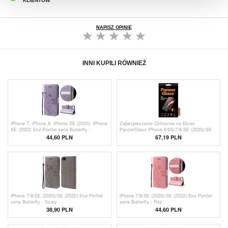
KLIENTÓW
NAPISZ OPINIĘ
INNI KUPILI RÓWNIEŻ
iPhone 7, iPhone 8, iPhone SE (2020), iPhone
Zabezpieczenie Ochronne na Ekran
SE (2022) Etui-Portfel seria Butterfly -
PanzerGlass iPhone 6/6S/7/8/SE (2020)/SE
Fioletowe
(2022)
44,60 PLN
67,19
PLN
iPhone 7/8/SE (2020)/SE (2022) Etui-Portfel
iPhone 7/8/SE (2020)/SE (2022) Etui-Portfel
seria Butterfly - Szary
seria Butterfly - Róż
38,90
PLN
44,60 PLN