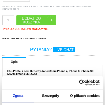
NAJNIŻSZA CENA PRODUKTU Z OSTATNICH 30 DNI PRZED WPROWADZENIEM
OBNIŻKI TO
ZŁ
TYLKO 2 ZOSTAŁO W MAGAZYNIE!
POLECANE PRZEZ MYTRENDYPHONE
PYTANIA?
LIVE CHAT
Opis
Etui-Portfel z serii Butterfly do telefonu iPhone 7, iPhone 8, iPhone SE
(2020), iPhone SE (2022)
To wysokiej jakości etui z portfelem do telefonu iPhone 7, iPhone 8, iPhone SE
(2020), iPhone SE (2022) ma wyjątkowy nadruk motyla, który nadaje mu
szczególnie atrakcyjny wygląd. Pokrowiec z motylem posiada wewnętrzne
kieszonki do przechowywania pieniędzy i kart. Etui z motylem do telefonu
iPhone 7, iPhone 8, iPhone SE (2020), iPhone SE (2022) ma tez pasek na dłoń
ułatwiający noszenie.
Zgoda
Szczegóły
O plikach cookies
Cechy:
- Wysokiej jakości etui z portfelem do telefonu iPhone 7, iPhone 8, iPhone SE
(2020), iPhone SE (2022) ze wzorem motyla