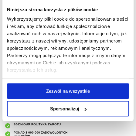
- Pokrowiec z funkcją portfela na karty i gotówkę
- Bezpieczny magnetyczny pasek zabezpiecza zawartość portfela
Niniejsza strona korzysta z plików cookie
- Po złożeniu tyłu, etui z motylem staje się stojakiem do korzystania z telefonu
bez użycia rąk
- Materiał: Poliuretan i etui z TPU
Wykorzystujemy pliki cookie do spersonalizowania treści
Przeznaczenie:
iPhone 7 4.7", iPhone 8 4.7", iPhone SE (2020) 4.7", iPhone
i reklam, aby oferować funkcje społecznościowe i
SE (2022) 4.7"
analizować ruch w naszej witrynie. Informacje o tym, jak
Opakowanie zastępcze
korzystasz z naszej witryny, udostępniamy partnerom
EAN: 5714122325716
społecznościowym, reklamowym i analitycznym.
Powiązane kategorie:
Akcesoria do telefonów
,
Etui & Akcesoria iPhone
,
iPhone
Partnerzy mogą połączyć te informacje z innymi danymi
8 Etui & Akcesoria
otrzymanymi od Ciebie lub uzyskanymi podczas
korzystania z ich usług.
Zezwól na wszystkie
SZYBKA DOSTAWA
CLUB TRENDY
7% ZNIŻKI
Spersonalizuj
OBSŁUGA TELEFONICZNA
PON.-PT. 12.00-15.00
30-DNIOWA POLITYKA ZWROTU
PONAD 8 000 000 ZADOWOLONYCH