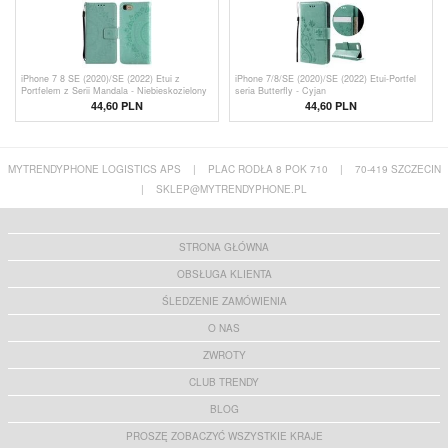
iPhone 7 8 SE (2020)/SE (2022) Etui z
iPhone 7/8/SE (2020)/SE (2022) Etui-Portfel
Portfelem z Serii Mandala - Niebieskozielony
seria Butterfly - Cyjan
44,60
PLN
44,60 PLN
MYTRENDYPHONE LOGISTICS APS
|
PLAC RODŁA 8 POK 710
|
70-419 SZCZECIN
|
SKLEP@MYTRENDYPHONE.PL
STRONA GŁÓWNA
OBSŁUGA KLIENTA
ŚLEDZENIE ZAMÓWIENIA
O NAS
ZWROTY
CLUB TRENDY
BLOG
PROSZĘ ZOBACZYĆ WSZYSTKIE KRAJE