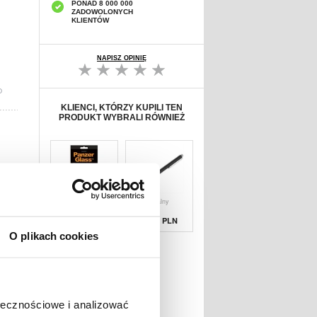
PONAD 8 000 000
ZADOWOLONYCH
KLIENTÓW
NAPISZ OPINIĘ
D
KLIENCI, KTÓRZY KUPILI TEN
PRODUKT WYBRALI RÓWNIEŻ
Zabezpieczenie
Uniwersalny
Ochronne na Ekr
Rysik
Pojemnościow
67,19 PLN
38,90 PLN
O plikach cookies
ołecznościowe i analizować