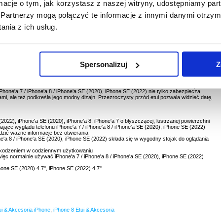
ormacje o tym, jak korzystasz z naszej witryny, udostępniamy p
Partnerzy mogą połączyć te informacje z innymi danymi otrzym
PYTANIA?
nia z ich usług.
LIVE CHAT
Spersonalizuj
Z
7, iPhone'a 8, iPhone'a SE (2020), iPhone SE (2022)
E (2022), iPhone'a SE (2020), iPhone'a 8, iPhone'a 7, przezroczyste etui z klapką Luxury
 iPhone'a 7 / iPhone'a 8 / iPhone'a SE (2020), iPhone SE (2022) nie tylko zabezpiecza
i, ale też podkreśla jego modny dizajn. Przezroczysty przód etui pozwala widzieć datę,
(2022), iPhone'a SE (2020), iPhone'a 8, iPhone'a 7 o błyszczącej, lustrzanej powierzchni
niające wyglądu telefonu iPhone'a 7 / iPhone'a 8 / iPhone'a SE (2020), iPhone SE (2022)
zić ważne informacje bez otwierania
ne'a 8 / iPhone'a SE (2020), iPhone SE (2022) składa się w wygodny stojak do oglądania
szkodzeniem w codziennym użytkowaniu
ęc normalnie używać iPhone'a 7 / iPhone'a 8 / iPhone'a SE (2020), iPhone SE (2022)
Phone SE (2020) 4.7", iPhone SE (2022) 4.7"
ui & Akcesoria iPhone
,
iPhone 8 Etui & Akcesoria