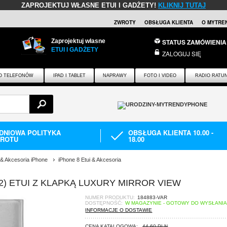
ZAPROJEKTUJ WŁASNE ETUI I GADŻETY!
KLIKNIJ TUTAJ
ZWROTY
OBSŁUGA KLIENTA
O MYTRE
Zaprojektuj własne
STATUS ZAMÓWIENIA
ETUI I GADŻETY
ZALOGUJ SIĘ
O TELEFONÓW
IPAD I TABLET
NAPRAWY
FOTO I VIDEO
RADIO RATU
-DNIOWA POLITYKA
OBSŁUGA KLIENTA 10.00 -
ROTU
18.00
 & Akcesoria iPhone
iPhone 8 Etui & Akcesoria
022) ETUI Z KLAPKĄ LUXURY MIRROR VIEW
NUMER PRODUKTU:
184883-VAR
DOSTĘPNOŚĆ:
W MAGAZYNIE - GOTOWY DO WYSŁANI
INFORMACJE O DOSTAWIE
CENA KATALOGOWA:
44,60 PLN