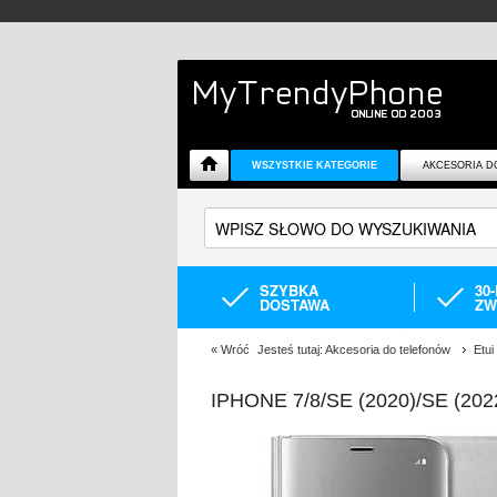
WSZYSTKIE KATEGORIE
AKCESORIA D
SZYBKA
30
DOSTAWA
ZW
«
Wróć
Jesteś tutaj:
Akcesoria do telefonów
Etui
IPHONE 7/8/SE (2020)/SE (2