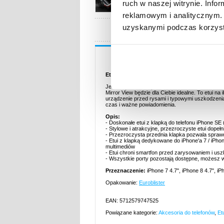
ruch w naszej witrynie. Inf
reklamowym i analitycznym. 
uzyskanymi podczas korzysta
Opis
Etui z Klapką Luxury Mirror View na iPhone'a 
Jeśli często spoglądasz na swój telefon iPhone S
Mirror View będzie dla Ciebie idealne. To etui na
urządzenie przed rysami i typowymi uszkodzeniam
czas i ważne powiadomienia.
Opis:
- Doskonałe etui z klapką do telefonu iPhone SE 
- Stylowe i atrakcyjne, przezroczyste etui dopeł
- Przezroczysta przednia klapka pozwala sprawd
- Etui z klapką dedykowane do iPhone'a 7 / iPho
multimediów
- Etui chroni smartfon przed zarysowaniem i u
- Wszystkie porty pozostają dostępne, możesz wi
Przeznaczenie:
iPhone 7 4.7", iPhone 8 4.7", i
Opakowanie:
Euroblister
EAN: 5712579747525
Powiązane kategorie:
Akcesoria do telefonów
,
Et