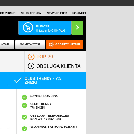
NDYPHONE
CLUB TRENDY
NEWSLETTER
KONTAKT
KOSZYK
0
Łącznie
0,00
PLN
NKOWE
SMARTWATCH
GADŻETY LETNIE
TOP 20
OBSŁUGA KLIENTA
CLUB TRENDY - 7%
ZNIŻKI
SZYBKA DOSTAWA
CLUB TRENDY
7% ZNIŻKI
OBSŁUGA TELEFONICZNA
PON.-PT. 12.00-15.00
A
30-DNIOWA POLITYKA ZWROTU