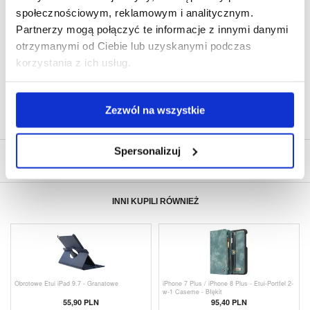
społecznościowym, reklamowym i analitycznym.
SZYBKA DOSTAWA
Partnerzy mogą połączyć te informacje z innymi danymi
CLUB TRENDY
otrzymanymi od Ciebie lub uzyskanymi podczas
7% ZNIŻKI
korzystania z ich usług.
OBSŁUGA TELEFONICZNA
PON.-PT. 12.00-15.00
30-DNIOWA POLITYKA ZWROTU
PONAD 8 000 000 ZADOWOLONYCH
Zezwól na wszystkie
KLIENTÓW
Spersonalizuj
NAPISZ OPINIĘ
INNI KUPILI RÓWNIEŻ
Obrotowe Etui iPad 9.7 - Granatowe
iPhone 7 Plus / iPhone 8 Plus - Etui-Portfel 2-
w-1 Caseme - Błękit
55,90 PLN
95,40
PLN