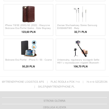
iPhone 7/8/SE (2020)/SE (2022) - Klasyczne
Zestaw Słuchawkowy Stereo Samsung
Skórzane Etui-Portfel Qialino - Kolor Brązowy
EHS64AVFWE - Biały
123,60 PLN
32,71
PLN
Skórzane Etui-Portfel - iPhone 5 / 5S - Czarne
Uniwersalny, regulowany wysięgnik Selfie
H611 z wyzwalaczem migawki Bluetooth -
Czarny
50,20 PLN
106,70 PLN
MYTRENDYPHONE LOGISTICS APS
|
PLAC RODŁA 8 POK 710
|
70-419 SZCZECIN
|
SKLEP@MYTRENDYPHONE.PL
STRONA GŁÓWNA
OBSŁUGA KLIENTA