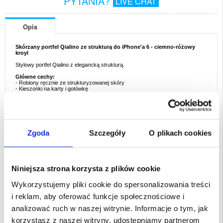
PYTANIA?
LIVE CHAT
Opis
Skórzany portfel Qialino ze strukturą do iPhone'a 6 - ciemno-różowy
kroyl
Stylowy portfel Qialino z elegancką strukturą.
Główne cechy:
- Robiony ręcznie ze strukturyzowanej skóry
- Kieszonki na karty i gotówkę
- Klapa chroniąca ekran
- Plastikowa obudowa zabezpieczająca narożniki
- Podpórka do wygodnego korzystania z multimediów
- Eleganckie szwy i precyzyjne wycięcia
- Materiał: naturalna skóra wołowa, zintegrowane, utwardzone etui z tworzywa
sztucznego
Zgoda
Szczegóły
O plikach cookies
Zgodne produkty:
iPhone 6 4.7"
EAN: 5712579600301
Niniejsza strona korzysta z plików cookie
Powiązane kategorie:
Akcesoria do telefonów
,
Etui & Akcesoria iPhone
,
iPhone
6S Etui & Akcesoria
Wykorzystujemy pliki cookie do spersonalizowania treści
i reklam, aby oferować funkcje społecznościowe i
analizować ruch w naszej witrynie. Informacje o tym, jak
korzystasz z naszej witryny, udostępniamy partnerom