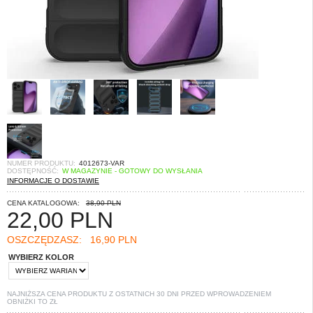
NUMER PRODUKTU:
4012673-VAR
DOSTĘPNOŚĆ:
W MAGAZYNIE - GOTOWY DO WYSŁANIA
INFORMACJE O DOSTAWIE
CENA KATALOGOWA:
38,90 PLN
22,00
PLN
OSZCZĘDZASZ:
16,90 PLN
WYBIERZ KOLOR
NAJNIŻSZA CENA PRODUKTU Z OSTATNICH 30 DNI PRZED WPROWADZENIEM
OBNIŻKI TO
ZŁ