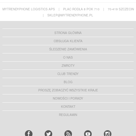
MYTRENDYPHONE LOGISTICS APS
|
PLAC RODŁA 8 POK 710
|
70-419 SZCZECIN
|
SKLEP@MYTRENDYPHONE.PL
STRONA GŁÓWNA
OBSŁUGA KLIENTA
ŚLEDZENIE ZAMÓWIENIA
O NAS
ZWROTY
CLUB TRENDY
BLOG
PROSZĘ ZOBACZYĆ WSZYSTKIE KRAJE
NOWOŚCI I PORADY
KONTAKT
REGULAMIN