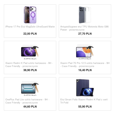
iPhone 17 Pro Etui MagSafe UltraGuard Matte
Antypoślizgowe etui TPU Motorola Moto G86
Power - przezroczyste
22,00
PLN
27,70 PLN
Xiaomi Redmi K Pad szkło hartowane - 9H -
Xiaomi Pad 7S Pro 12.5 szkło hartowane - 9H
Case Friendly - przezroczyste
- Case Friendly - przezroczyste
38,90 PLN
16,40
PLN
OnePlus Pad Lite szkło hartowane - 9H -
Etui Smart Folio Xiaomi Redmi K Pad z serii
Case Friendly - przezroczyste
Tri-Fold
44,60 PLN
55,90 PLN