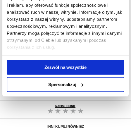
i reklam, aby oferować funkcje społecznościowe i
EAN: 5714122557605
analizować ruch w naszej witrynie. Informacje o tym, jak
Powiązane kategorie:
Akcesoria do telefonów
,
Etui & Akcesoria iPhone
,
iPhone
17 Pro Etui & Akcesoria
korzystasz z naszej witryny, udostępniamy partnerom
społecznościowym, reklamowym i analitycznym.
Partnerzy mogą połączyć te informacje z innymi danymi
otrzymanymi od Ciebie lub uzyskanymi podczas
korzystania z ich usług.
SZYBKA DOSTAWA
CLUB TRENDY
7% ZNIŻKI
Zezwól na wszystkie
OBSŁUGA TELEFONICZNA
PON.-PT. 12.00-15.00
30-DNIOWA POLITYKA ZWROTU
Spersonalizuj
PONAD 8 000 000 ZADOWOLONYCH
KLIENTÓW
NAPISZ OPINIĘ
INNI KUPILI RÓWNIEŻ