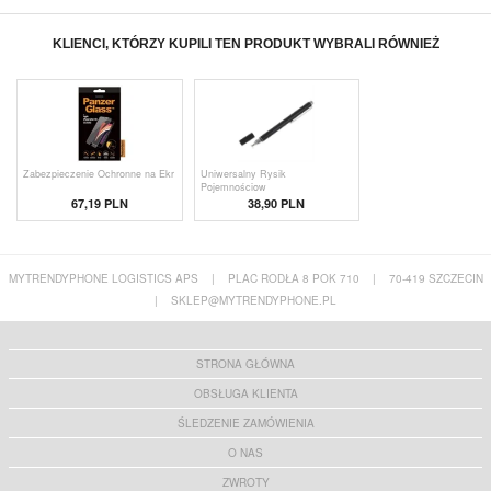
KLIENCI, KTÓRZY KUPILI TEN PRODUKT WYBRALI RÓWNIEŻ
Zabezpieczenie Ochronne na Ekr
Uniwersalny Rysik
Pojemnościow
67,19 PLN
38,90 PLN
MYTRENDYPHONE LOGISTICS APS
|
PLAC RODŁA 8 POK 710
|
70-419 SZCZECIN
|
SKLEP@MYTRENDYPHONE.PL
STRONA GŁÓWNA
OBSŁUGA KLIENTA
ŚLEDZENIE ZAMÓWIENIA
O NAS
ZWROTY