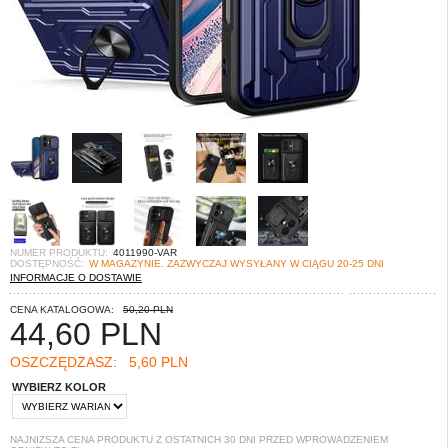
NUMER PRODUKTU:
4011990-VAR
DOSTĘPNOŚĆ:
W MAGAZYNIE. ZAZWYCZAJ WYSYŁANY W CIĄGU 20-25 DNI
INFORMACJE O DOSTAWIE
CENA KATALOGOWA:
50,20 PLN
44,60
PLN
OSZCZĘDZASZ:
5,60 PLN
WYBIERZ KOLOR
NAJNIŻSZA CENA PRODUKTU Z OSTATNICH 30 DNI PRZED WPROWADZENIEM