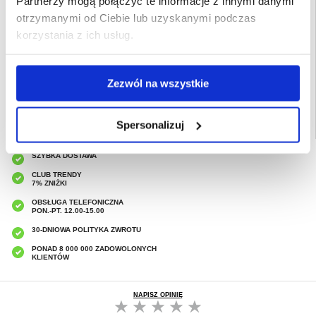
Partnerzy mogą połączyć te informacje z innymi danymi
Przeznaczenie:
iPhone 17
otrzymanymi od Ciebie lub uzyskanymi podczas
Opakowanie:
Zastępcze
korzystania z ich usług.
EAN: 5714122547118
Powiązane kategorie:
Akcesoria do telefonów
,
Etui & Akcesoria iPhone
,
iPhone
17 Etui & Akcesoria
Zezwól na wszystkie
Spersonalizuj
SZYBKA DOSTAWA
CLUB TRENDY
7% ZNIŻKI
OBSŁUGA TELEFONICZNA
PON.-PT. 12.00-15.00
30-DNIOWA POLITYKA ZWROTU
PONAD 8 000 000 ZADOWOLONYCH
KLIENTÓW
NAPISZ OPINIĘ