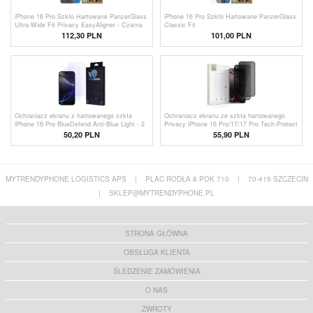
iPhone 16 Pro Szkło Hartowane PanzerGlass
iPhone 16 Pro Szkło Hartowane PanzerGlass
Ultra-Wide Fit Privacy EasyAligner - Czarna
Classic Fit
Krawędź
112,30 PLN
101,00 PLN
Ochraniacz ekranu z hartowanego szkła
Ochraniacz ekranu ze szkła hartowanego
iPhone 16 Pro BlueDefend Anti-Blue Light - 2
Privacy iPhone 16 Pro/17/17 Pro Tech-Protect
szt.
Glass Spy+ - 2 szt. - Czarny
50,20 PLN
55,90 PLN
MYTRENDYPHONE LOGISTICS APS
|
PLAC RODŁA 8 POK 710
|
70-419 SZCZECIN
|
SKLEP@MYTRENDYPHONE.PL
STRONA GŁÓWNA
OBSŁUGA KLIENTA
ŚLEDZENIE ZAMÓWIENIA
O NAS
ZWROTY