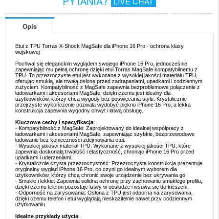
PYTANIA?
LIVE CHAT
Opis
Etui z TPU Torras X-Shock MagSafe dla iPhone 16 Pro - ochrona klasy
wojskowej
Pochwal się eleganckim wyglądem swojego iPhone 16 Pro, jednocześnie
zapewniając mu pełną ochronę dzięki etui Torras MagSafe kompatybilnemu z
TPU. To przezroczyste etui jest wykonane z wysokiej jakości materiału TPU,
oferując smukłą, ale trwałą osłonę przed zadrapaniami, upadkami i codziennym
zużyciem. Kompatybilność z MagSafe zapewnia bezproblemowe połączenie z
ładowarkami i akcesoriami MagSafe, dzięki czemu jest idealny dla
użytkowników, którzy chcą wygody bez poświęcania stylu. Krystalicznie
przejrzyste wykończenie pozwala wydobyć piękno iPhone 16 Pro, a lekka
konstrukcja zapewnia wygodny chwyt i łatwą obsługę.
Kluczowe cechy i specyfikacja
:
- Kompatybilność z MagSafe: Zaprojektowany do idealnej współpracy z
ładowarkami i akcesoriami MagSafe, zapewniając szybkie, bezprzewodowe
ładowanie bez konieczności zdejmowania etui.
- Wysokiej jakości materiał TPU: Wykonane z wysokiej jakości TPU, które
zapewnia doskonałą trwałość i elastyczność, chroniąc iPhone 16 Pro przed
upadkami i uderzeniami.
- Krystalicznie czysta przezroczystość: Przezroczysta konstrukcja prezentuje
oryginalny wygląd iPhone 16 Pro, co czyni go idealnym wyborem dla
użytkowników, którzy chcą chronić swoje urządzenie bez ukrywania go.
- Smukłe i lekkie: Zapewnia solidną ochronę przy zachowaniu smukłego profilu,
dzięki czemu telefon pozostaje łatwy w obsłudze i wsuwa się do kieszeni.
- Odporność na zarysowania: Osłona z TPU jest odporna na zarysowania,
dzięki czemu telefon i etui wyglądają nieskazitelnie nawet przy codziennym
użytkowaniu.
Idealne przykłady użycia
: