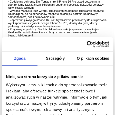
- Codzienna ochrona: Etui Torras chroni iPhone 16 Pro przed codziennymi
uderzeniami, zadrapaniami i drobnymi upadkami podczas dojazdów do pracy
lub w czasie wolnym.
- Wygoda MagSafe: Bez wysiłku ładuj telefon za pomocą ładowarek MagSafe
lub podłączaj go do akcesoriów MagSafe, takich jak portfele lub uchwyty
samochodowe, bez zdejmowania etui.
- Zaprezentuj swojego iPhone 16 Pro: Krystalicznie przezroczyste etui pozwala
wyeksponować elegancki design iPhone 16 Pro, idealny dla tych, którzy
preferują minimalistyczną ochronę telefonu.
- Przyjazny w podróży: Smukła i lekka konstrukcja sprawia, że etui to jest
idealne dla podróżników, którzy chcą ochrony bez zwiększania objętości
bagażu lub kieszeni.
- Zastosowanie biznesowe i codzienne: Niezależnie od tego, czy jesteś w
pracy, czy w podróży, etui Torras zapewnia niezawodną ochronę, zachowując
jednocześnie profesjonalny i stylowy wygląd.
Powody, dla których warto kupić
:
- Kompatybilność z MagSafe: Ciesz się płynnym ładowaniem MagSafe i
korzystaniem z akcesoriów bez konieczności zdejmowania etui na telefon.
Zgoda
Szczegóły
O plikach cookies
- Zwiększona ochrona: Wytrzymały materiał TPU zapewnia doskonałą
absorpcję wstrząsów, chroniąc iPhone 16 Pro przed drobnymi upadkami i
zadrapaniami.
- Minimalistyczny design: Przezroczyste etui podkreśla design iPhone 16 Pro,
oferując ochronę bez uszczerbku dla estetyki.
- Wygodny chwyt: smukłe i lekkie etui zapewnia wygodny chwyt, zapewniając
Niniejsza strona korzysta z plików cookie
jednocześnie niezbędną ochronę urządzenia.
- Długotrwała wytrzymałość: Odporne na zadrapania i uderzenia, dzięki czemu
Wykorzystujemy pliki cookie do spersonalizowania treści
etui pozostanie w doskonałym stanie przez długi czas.
i reklam, aby oferować funkcje społecznościowe i
Interesujące fakty dotyczące typu produktu
:
- Materiał TPU: Termoplastyczny poliuretan (TPU) jest znany ze swojej
analizować ruch w naszej witrynie. Informacje o tym, jak
elastyczności i trwałości, dzięki czemu jest idealnym materiałem na etui na
telefon, ponieważ zapewnia amortyzację wstrząsów bez zwiększania objętości.
korzystasz z naszej witryny, udostępniamy partnerom
- Innowacja MagSafe: Etui kompatybilne z MagSafe mają magnesy wbudowane
z tyłu, zapewniając bezpieczne połączenie z ładowarkami i akcesoriami
społecznościowym, reklamowym i analitycznym.
MagSafe w celu łatwego ładowania i podłączania.
- Trend przezroczystych etui: Przezroczyste etui na telefony są popularne