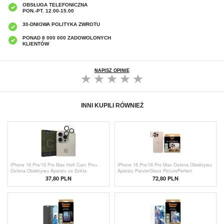
OBSŁUGA TELEFONICZNA
PON.-PT. 12.00-15.00
30-DNIOWA POLITYKA ZWROTU
PONAD 8 000 000 ZADOWOLONYCH
KLIENTÓW
NAPISZ OPINIĘ
INNI KUPILI RÓWNIEŻ
iPhone 16 Pro/16 Pro Max Hofi Cam Pro+
iPhone 16 Pro/16 Pro Max Osłona Obiektywu
Osłona Obiektywu Aparatu ze Szkła
Aparatu PanzerGlass PicturePerfect
Hartowanego - Transparentny / Czerń
37,80 PLN
72,80 PLN