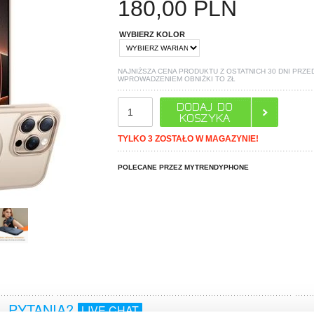
180,00
PLN
WYBIERZ KOLOR
NAJNIŻSZA CENA PRODUKTU Z OSTATNICH 30 DNI PRZE
WPROWADZENIEM OBNIŻKI TO
ZŁ
TYLKO 3 ZOSTAŁO W MAGAZYNIE!
POLECANE PRZEZ MYTRENDYPHONE
PYTANIA?
LIVE CHAT