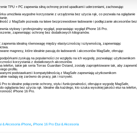
enie TPU + PC zapewnia silną ochronę przed upadkami i uderzeniami, zachowując
a umożliwia wygodne korzystanie z urządzenia bez użycia rąk, co pozwala na oglądanie
tanie.
ilność z MagSafe pozwala na łatwe bezprzewodowe ładowanie i podłączanie akcesoriów bez
wnia stylowy i profesjonalny wygląd, poprawiając wygląd iPhone 16 Pro.
zenoszenie, zapewniając ochronę bez dodatkowych kilogramów.
C zapewnia idealną równowagę między elastycznością i sztywnością, zapewniając
ictwa.
owane magnesy, które idealnie pasują do ładowarek i akcesoriów MagSafe, oferując
 podpórkami zyskują na popularności ze względu na ich wygodę, pozwalając użytkownikom
eczności korzystania z dodatkowych akcesoriów.
a telefon, takie jak seria Torras Guardian Ostand, zostały zaprojektowane tak, aby zapewni
ego profilu.
rowanymi podstawkami i kompatybilnością z MagSafe zapewniają użytkownikom
lnie nadają się zarówno do pracy, jak i rozrywki.
 Pro to idealne połączenie ochrony, stylu i funkcjonalności, oferujące wygodę MagSafe,
glądania bez użycia rąk. Idealne dla każdego, kto szuka wysokiej jakości etui na telefon,
tronność iPhone 16 Pro.
ui & Akcesoria iPhone
,
iPhone 16 Pro Etui & Akcesoria