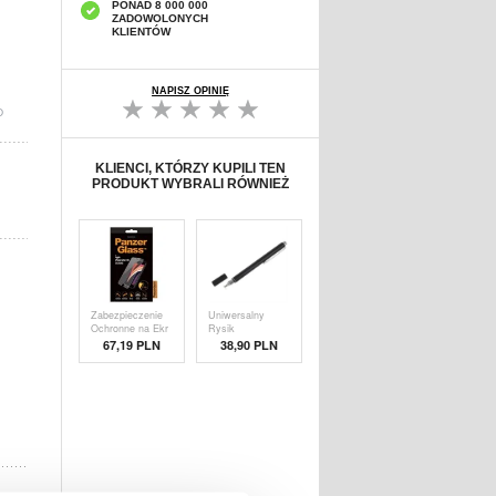
PONAD 8 000 000
ZADOWOLONYCH
KLIENTÓW
NAPISZ OPINIĘ
D
KLIENCI, KTÓRZY KUPILI TEN
PRODUKT WYBRALI RÓWNIEŻ
Zabezpieczenie
Uniwersalny
Ochronne na Ekr
Rysik
Pojemnościow
67,19 PLN
38,90 PLN