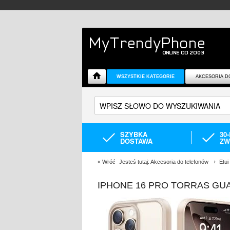
WSZYSTKIE KATEGORIE
AKCESORIA D
SZYBKA
30
DOSTAWA
ZW
«
Wróć
Jesteś tutaj:
Akcesoria do telefonów
Etui
IPHONE 16 PRO TORRAS GU