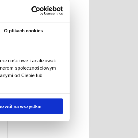
O plikach cookies
ę
e
ołecznościowe i analizować
artnerom społecznościowym,
anymi od Ciebie lub
ezwól na wszystkie