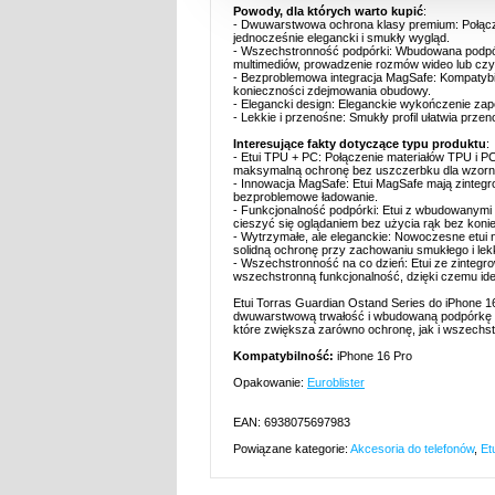
Powody, dla których warto kupić
:
- Dwuwarstwowa ochrona klasy premium: Połącz
jednocześnie elegancki i smukły wygląd.
- Wszechstronność podpórki: Wbudowana podpórk
multimediów, prowadzenie rozmów wideo lub czy
- Bezproblemowa integracja MagSafe: Kompatyb
konieczności zdejmowania obudowy.
- Elegancki design: Eleganckie wykończenie zape
- Lekkie i przenośne: Smukły profil ułatwia pr
Interesujące fakty dotyczące typu produktu
:
- Etui TPU + PC: Połączenie materiałów TPU i P
maksymalną ochronę bez uszczerbku dla wzorn
- Innowacja MagSafe: Etui MagSafe mają zintegr
bezproblemowe ładowanie.
- Funkcjonalność podpórki: Etui z wbudowanymi
cieszyć się oglądaniem bez użycia rąk bez koni
- Wytrzymałe, ale eleganckie: Nowoczesne etui n
solidną ochronę przy zachowaniu smukłego i lekki
- Wszechstronność na co dzień: Etui ze zinteg
wszechstronną funkcjonalność, dzięki czemu idea
Etui Torras Guardian Ostand Series do iPhone 16
dwuwarstwową trwałość i wbudowaną podpórkę do o
które zwiększa zarówno ochronę, jak i wszechs
Kompatybilność:
iPhone 16 Pro
Opakowanie:
Euroblister
EAN: 6938075697983
Powiązane kategorie:
Akcesoria do telefonów
,
Et