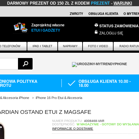
DARMOWY PREZENT
OD 150 ZŁ Z KODEM
PREZENT
-
WARUNKI
ZWROTY
OBSŁUGA KLIENTA
O MYTRE
Zaprojektuj własne
STATUS ZAMÓWIENIA
ETUI I GADŻETY
ZALOGUJ SIĘ
O TELEFONÓW
IPAD I TABLET
NAPRAWY
FOTO I VIDEO
RADIO RATU
-DNIOWA POLITYKA
OBSŁUGA KLIENTA 10.00 -
ROTU
18.00
 & Akcesoria iPhone
iPhone 16 Pro Etui & Akcesoria
ARDIAN OSTAND ETUI Z MAGSAFE
NUMER PRODUKTU:
4008468-VAR
DOSTĘPNOŚĆ:
W MAGAZYNIE - GOTOWY DO WYSŁANI
INFORMACJE O DOSTAWIE