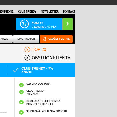
NDYPHONE
CLUB TRENDY
NEWSLETTER
KONTAKT
KOSZYK
0
Łącznie
0,00
PLN
NKOWE
SMARTWATCH
GADŻETY LETNIE
TOP 20
OBSŁUGA KLIENTA
CLUB TRENDY - 7%
ZNIŻKI
SZYBKA DOSTAWA
CLUB TRENDY
7% ZNIŻKI
OBSŁUGA TELEFONICZNA
PON.-PT. 12.00-15.00
A
30-DNIOWA POLITYKA ZWROTU