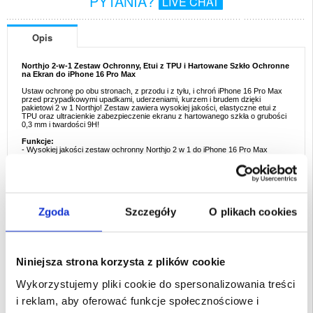
PYTANIA?
LIVE CHAT
Opis
Northjo 2-w-1 Zestaw Ochronny, Etui z TPU i Hartowane Szkło Ochronne
na Ekran do iPhone 16 Pro Max
Ustaw ochronę po obu stronach, z przodu i z tyłu, i chroń iPhone 16 Pro Max
przed przypadkowymi upadkami, uderzeniami, kurzem i brudem dzięki
pakietowi 2 w 1 Northjo! Zestaw zawiera wysokiej jakości, elastyczne etui z
TPU oraz ultracienkie zabezpieczenie ekranu z hartowanego szkła o grubości
0,3 mm i twardości 9H!
Funkcje:
- Wysokiej jakości zestaw ochronny Northjo 2 w 1 do iPhone 16 Pro Max
- Idealny sposób na doskonałą, wszechstronną ochronę telefonu iPhone 16 Pro
Max
- Przezroczyste, lekkie etui chroni i podkreśla oryginalny wygląd iPhone 16 Pro
Max
- Odporne na zarysowania szkło hartowane o grubości zaledwie 0,3 mm i
twardości 9H, pokrywa ekran od krawędzi do krawędzi
- Etui wykonane jest z elastycznego TPU zapobiegającego żółknięciu, a
Zgoda
Szczegóły
O plikach cookies
zabezpieczenie ekranu z chemicznie przetworzonego szkła hartowanego
Przeznaczenie:
iPhone 16 Pro Max
Opakowanie:
Euroblister
Niniejsza strona korzysta z plików cookie
EAN: 5714122494382
Wykorzystujemy pliki cookie do spersonalizowania treści
Powiązane kategorie:
Akcesoria do telefonów
,
Etui & Akcesoria iPhone
,
iPhone
i reklam, aby oferować funkcje społecznościowe i
16 Pro Max Etui & Akcesoria