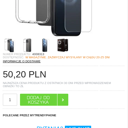
NUMER PRODUKTU:
4008313
DOSTĘPNOŚĆ:
W MAGAZYNIE. ZAZWYCZAJ WYSYŁANY W CIĄGU 20-25 DNI
INFORMACJE O DOSTAWIE
50,20
PLN
NAJNIŻSZA CENA PRODUKTU Z OSTATNICH 30 DNI PRZED WPROWADZENIEM
OBNIŻKI TO
ZŁ
POLECANE PRZEZ MYTRENDYPHONE