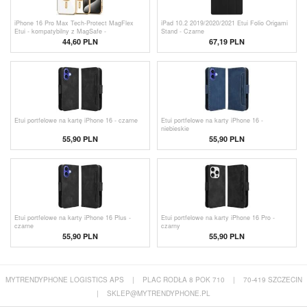
iPhone 16 Pro Max Tech-Protect MagFlex
iPad 10.2 2019/2020/2021 Etui Folio Origami
Etui - kompatybilny z MagSafe -
Stand - Czarne
Przezroczysty / Złoto
44,60 PLN
67,19 PLN
Etui portfelowe na kartę iPhone 16 - czarne
Etui portfelowe na karty iPhone 16 -
niebieskie
55,90 PLN
55,90 PLN
Etui portfelowe na karty iPhone 16 Plus -
Etui portfelowe na karty iPhone 16 Pro -
czarne
czarny
55,90 PLN
55,90 PLN
MYTRENDYPHONE LOGISTICS APS
|
PLAC RODŁA 8 POK 710
|
70-419 SZCZECIN
|
SKLEP@MYTRENDYPHONE.PL