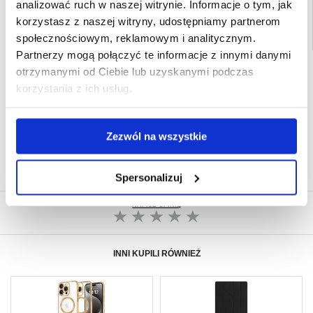
analizować ruch w naszej witrynie. Informacje o tym, jak
korzystasz z naszej witryny, udostępniamy partnerom
społecznościowym, reklamowym i analitycznym.
Partnerzy mogą połączyć te informacje z innymi danymi
SZYBKA DOSTAWA
otrzymanymi od Ciebie lub uzyskanymi podczas
korzystania z ich usług.
CLUB TRENDY
7% ZNIŻKI
OBSŁUGA TELEFONICZNA
PON.-PT. 12.00-15.00
Zezwól na wszystkie
30-DNIOWA POLITYKA ZWROTU
PONAD 8 000 000 ZADOWOLONYCH
KLIENTÓW
Spersonalizuj
NAPISZ OPINIĘ
INNI KUPILI RÓWNIEŻ