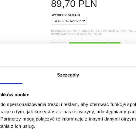
89,70
PLN
WYBIERZ KOLOR
NAJNIŻSZA CENA PRODUKTU Z OSTATNICH 30 DNI PRZE
WPROWADZENIEM OBNIŻKI TO
ZŁ
TYLKO 2 ZOSTAŁO W MAGAZYNIE!
POLECANE PRZEZ MYTRENDYPHONE
Szczegóły
 plików cookie
do spersonalizowania treści i reklam, aby oferować funkcje sp
ormacje o tym, jak korzystasz z naszej witryny, udostępniamy p
PYTANIA?
LIVE CHAT
Partnerzy mogą połączyć te informacje z innymi danymi otrzym
nia z ich usług.