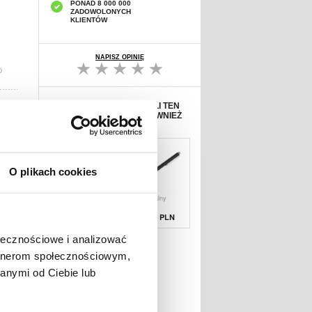
PONAD 8 000 000
ZADOWOLONYCH
KLIENTÓW
NAPISZ OPINIĘ
D
KLIENCI, KTÓRZY KUPILI TEN
PRODUKT WYBRALI RÓWNIEŻ
O plikach cookies
Zabezpieczenie
Uniwersalny
Ochronne na Ekr
Rysik
Pojemnościow
67,19 PLN
38,90 PLN
ołecznościowe i analizować
artnerom społecznościowym,
anymi od Ciebie lub