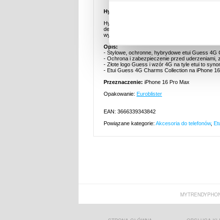
Hybrydowe Etui Guess 4G Charms Collection
Hybrydowe etui Guess 4G Charms Collection wyró
deseń 4G zdobiące to hybrydowe etui przenoszą 
wygląd. Oto akcesorium must-have dla każdego, kt
Opis:
- Stylowe, ochronne, hybrydowe etui Guess 4G 
- Ochrona i zabezpieczenie przed uderzeniami,
- Złote logo Guess i wzór 4G na tyle etui to syno
- Etui Guess 4G Charms Collection na iPhone 16
Przeznaczenie:
iPhone 16 Pro Max
Opakowanie:
Euroblister
EAN: 3666339343842
Powiązane kategorie:
Akcesoria do telefonów
,
Et
MYTRENDYPHON