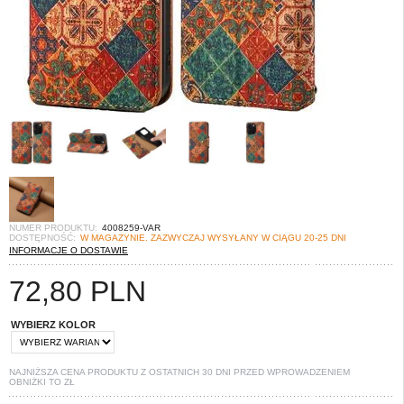
NUMER PRODUKTU:
4008259-VAR
DOSTĘPNOŚĆ:
W MAGAZYNIE. ZAZWYCZAJ WYSYŁANY W CIĄGU 20-25 DNI
INFORMACJE O DOSTAWIE
72,80
PLN
WYBIERZ KOLOR
NAJNIŻSZA CENA PRODUKTU Z OSTATNICH 30 DNI PRZED WPROWADZENIEM
OBNIŻKI TO
ZŁ