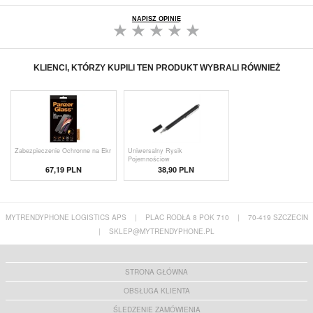
NAPISZ OPINIĘ
KLIENCI, KTÓRZY KUPILI TEN PRODUKT WYBRALI RÓWNIEŻ
Zabezpieczenie Ochronne na Ekr
Uniwersalny Rysik
Pojemnościow
67,19 PLN
38,90 PLN
MYTRENDYPHONE LOGISTICS APS
|
PLAC RODŁA 8 POK 710
|
70-419 SZCZECIN
|
SKLEP@MYTRENDYPHONE.PL
STRONA GŁÓWNA
OBSŁUGA KLIENTA
ŚLEDZENIE ZAMÓWIENIA