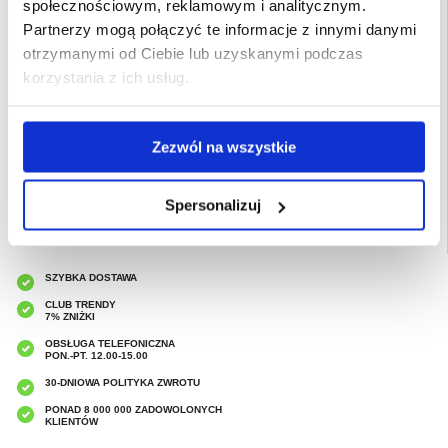
społecznościowym, reklamowym i analitycznym.
- Ochrona: Pełna ochrona przed brudem, zadrapaniami, upadkami i
uderzeniami
Partnerzy mogą połączyć te informacje z innymi danymi
- Funkcjonalność: Zarezerwowany otwór na słuchawkę do rozmów przy
zamkniętym etui
otrzymanymi od Ciebie lub uzyskanymi podczas
Kompatybilność:
iPhone 16 Pro Max
korzystania z ich usług.
Pakowanie: Luzem
EAN: 5714122493668
Zezwól na wszystkie
Powiązane kategorie:
Akcesoria do telefonów
,
Etui & Akcesoria iPhone
,
iPhone
16 Pro Max Etui & Akcesoria
Spersonalizuj
SZYBKA DOSTAWA
CLUB TRENDY
7% ZNIŻKI
OBSŁUGA TELEFONICZNA
PON.-PT. 12.00-15.00
30-DNIOWA POLITYKA ZWROTU
PONAD 8 000 000 ZADOWOLONYCH
KLIENTÓW