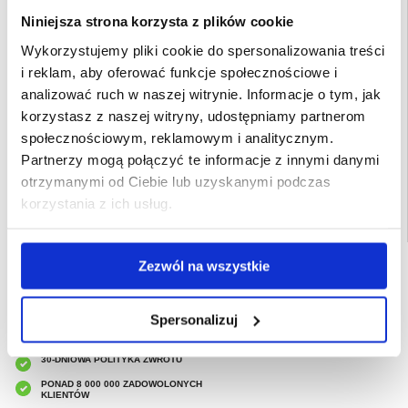
16 Pro Max
- Etui z płynnego silikonu do iPhone 16 Pro Max jest lekkie i nie obciąża
Niniejsza strona korzysta z plików cookie
niepotrzebnie telefonu
- Wykonane z wysokiej jakości, wytrzymałego i półelastycznego płynnego
Wykorzystujemy pliki cookie do spersonalizowania treści
silikonu
i reklam, aby oferować funkcje społecznościowe i
Przeznaczenie:
iPhone 16 Pro Max
analizować ruch w naszej witrynie. Informacje o tym, jak
Opakowanie:
Zastępcze
korzystasz z naszej witryny, udostępniamy partnerom
EAN: 5714122474049
społecznościowym, reklamowym i analitycznym.
Powiązane kategorie:
Akcesoria do telefonów
,
Etui & Akcesoria iPhone
,
iPhone
Partnerzy mogą połączyć te informacje z innymi danymi
16 Pro Max Etui & Akcesoria
otrzymanymi od Ciebie lub uzyskanymi podczas
korzystania z ich usług.
Zezwól na wszystkie
SZYBKA DOSTAWA
CLUB TRENDY
7% ZNIŻKI
Spersonalizuj
OBSŁUGA TELEFONICZNA
PON.-PT. 12.00-15.00
30-DNIOWA POLITYKA ZWROTU
PONAD 8 000 000 ZADOWOLONYCH
KLIENTÓW