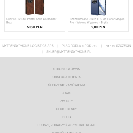
OnePlus 12 Etui-Portfel Seria Cardholder -
Szczotkowane Etui z TPU do Honor Magic6
Brąz
Pro - Włókno Węglowe - Błękit
50,20
PLN
2,80
PLN
MYTRENDYPHONE LOGISTICS APS
|
PLAC RODŁA 8 POK 710
|
70-419 SZCZECIN
|
SKLEP@MYTRENDYPHONE.PL
STRONA GŁÓWNA
OBSŁUGA KLIENTA
ŚLEDZENIE ZAMÓWIENIA
O NAS
ZWROTY
CLUB TRENDY
BLOG
PROSZĘ ZOBACZYĆ WSZYSTKIE KRAJE