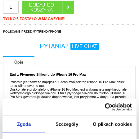
TYLKO 5 ZOSTAŁO W MAGAZYNIE!
POLECANE PRZEZ MYTRENDYPHONE
PYTANIA?
LIVE CHAT
Opis
Etui z Płynnego Silikonu do iPhone 16 Pro Max
Prostota jest zawsze najlepsza! Chroń swój telefon iPhone 16 Pro Max dzięki
temu silikonowemu etui.
Doskonałe etui do telefonu iPhone 16 Pro Max jest wykonane z miękkiego, ale
wytrzymałego ciekłego silikonu. Etui z płynnego silikonu do telefonu iPhone 16
Pro Max gwarantuje idealne dopasowanie, jest przyjemne w dotyku, a przede
wszystkim doskonale chroni przed uszkodzeniami, które mogą zdarzyć się
codziennie. Matowe, miękkie wykończenie zapewnia komfortowe trzymanie i
zapobiega odciskom palców.
Cechy:
- Trwała i półelastyczne etui z płynnego silikonu do telefonu iPhone 16 Pro Max
- Posiada wewnętrzną warstwę z mikrowłókna, które zabezpiecza iPhone 16
Zgoda
Szczegóły
O plikach cookies
Pro Max przed zarysowaniami
- Dopasowane do bocznych przycisków oraz chroni je przed kurzem i
zanieczyszczeniami
- Etui z ciekłego silikonu zapewnia doskonałą ochronę twojego telefonu iPhone