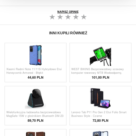
NAPISZ OPINIĘ
INNI KUPILI RÓWNIEŻ
Xiaomi Redmi Note 11/11S Hybrydowe Etui
WEST BIKING Bezprzewodowy szosowy
Honeycomb Armored - Błękit
komputer rowerowy MTB Wodoodporny,
podświetlany ekran Prędkościomierz
44,60 PLN
101,00 PLN
rowerowy
Wielofunkcyjna ładowarka bezprzewodowa
Lenovo Tab P11 Pro Gen 2 Etui Folio Smart
MagSafe 15W z głośnikiem Bluetooth DM-23
Business Style - Czarne
- czarna
89,70
PLN
72,80
PLN