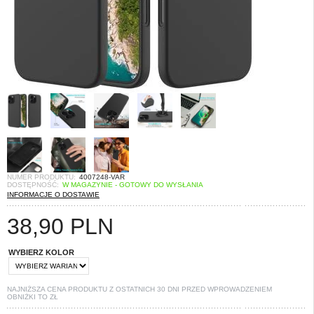
NUMER PRODUKTU:
4007248-VAR
DOSTĘPNOŚĆ:
W MAGAZYNIE - GOTOWY DO WYSŁANIA
INFORMACJE O DOSTAWIE
38,90
PLN
WYBIERZ KOLOR
NAJNIŻSZA CENA PRODUKTU Z OSTATNICH 30 DNI PRZED WPROWADZENIEM
OBNIŻKI TO
ZŁ