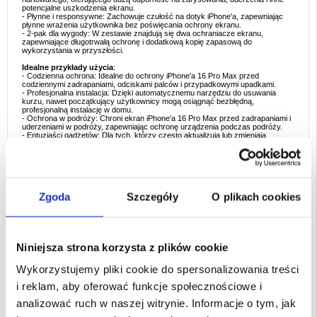
potencjalne uszkodzenia ekranu.
- Płynne i responsywne: Zachowuje czułość na dotyk iPhone'a, zapewniając
płynne wrażenia użytkownika bez poświęcania ochrony ekranu.
- 2-pak dla wygody: W zestawie znajdują się dwa ochraniacze ekranu,
zapewniające długotrwałą ochronę i dodatkową kopię zapasową do
wykorzystania w przyszłości.
Idealne przykłady użycia
:
- Codzienna ochrona: Idealne do ochrony iPhone'a 16 Pro Max przed
codziennymi zadrapaniami, odciskami palców i przypadkowymi upadkami.
- Profesjonalna instalacja: Dzięki automatycznemu narzędziu do usuwania
kurzu, nawet początkujący użytkownicy mogą osiągnąć bezbłędną,
profesjonalną instalację w domu.
- Ochrona w podróży: Chroni ekran iPhone'a 16 Pro Max przed zadrapaniami i
uderzeniami w podróży, zapewniając ochronę urządzenia podczas podróży.
- Entuzjaści gadżetów: Dla tych, którzy często aktualizują lub zmieniają
urządzenia, 2-pak oferuje doskonałą wartość i zapewnia długotrwałą ochronę
ekranu.
- Do użytku domowego lub biurowego: Idealne do ochrony ekranu iPhone'a 16
Pro Max w domu, w biurze lub na zewnątrz, zapewniając przejrzystość i
funkcjonalność w każdym środowisku.
Zgoda
Szczegóły
O plikach cookies
Powody, dla których warto kupić
:
- Krystalicznie czysty wyświetlacz: Szkło hartowane HD zachowuje oryginalną
przejrzystość i jasność ekranu iPhone'a 16 Pro Max.
- Bezpyłowa instalacja: Automatyczne narzędzie do usuwania kurzu ułatwia
instalację i zapewnia nieskazitelne, bezpyłowe wykończenie.
- Niezawodna ochrona: Szkło hartowane zapewnia doskonałą ochronę przed
Niniejsza strona korzysta z plików cookie
zarysowaniami, upadkami i codziennym zużyciem, zapewniając długotrwałą
trwałość.
- Płynna czułość na dotyk: Ciesz się czułością na dotyk bez uszczerbku dla
Wykorzystujemy pliki cookie do spersonalizowania treści
ochrony ekranu.
- 2-Pack Value: W zestawie znajdują się dwie osłony ekranu, dzięki czemu
i reklam, aby oferować funkcje społecznościowe i
zawsze masz dodatkową do przyszłego użytku lub wymiany.
analizować ruch w naszej witrynie. Informacje o tym, jak
Interesujące fakty dotyczące typu produktu
:
- Ochrona szkłem hartowanym: Szkło hartowane jest znane ze swojej