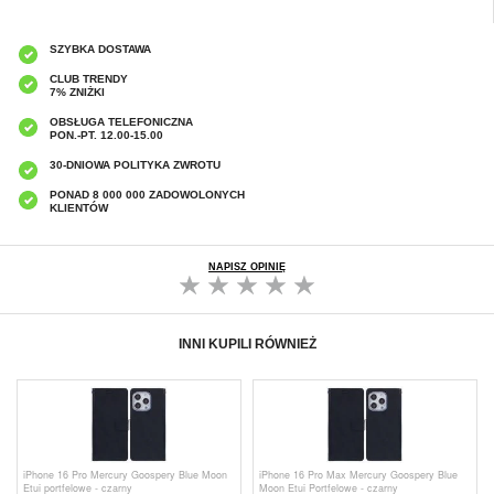
SZYBKA DOSTAWA
CLUB TRENDY
7% ZNIŻKI
OBSŁUGA TELEFONICZNA
PON.-PT. 12.00-15.00
30-DNIOWA POLITYKA ZWROTU
PONAD 8 000 000 ZADOWOLONYCH
KLIENTÓW
NAPISZ OPINIĘ
INNI KUPILI RÓWNIEŻ
iPhone 16 Pro Mercury Goospery Blue Moon
iPhone 16 Pro Max Mercury Goospery Blue
Etui portfelowe - czarny
Moon Etui Portfelowe - czarny