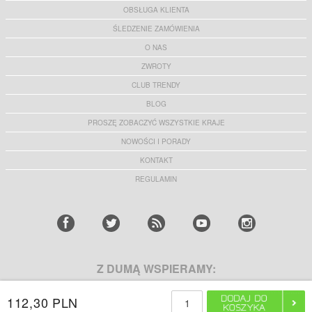
OBSŁUGA KLIENTA
ŚLEDZENIE ZAMÓWIENIA
O NAS
ZWROTY
CLUB TRENDY
BLOG
PROSZĘ ZOBACZYĆ WSZYSTKIE KRAJE
NOWOŚCI I PORADY
KONTAKT
REGULAMIN
Z DUMĄ WSPIERAMY:
112,30 PLN
ZDOBĄDŹ 10% ZNIŻKI