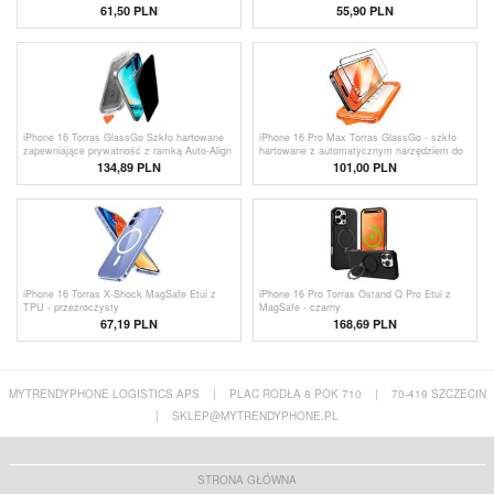
61,50 PLN
55,90 PLN
iPhone 16 Torras GlassGo Szkło hartowane
iPhone 16 Pro Max Torras GlassGo - szkło
zapewniające prywatność z ramką Auto-Align
hartowane z automatycznym narzędziem do
usuwania kurzu - 2 szt. - Przezroczysty
134,89 PLN
101,00 PLN
iPhone 16 Torras X-Shock MagSafe Etui z
iPhone 16 Pro Torras Ostand Q Pro Etui z
TPU - przezroczysty
MagSafe - czarny
67,19 PLN
168,69 PLN
MYTRENDYPHONE LOGISTICS APS
|
PLAC RODŁA 8 POK 710
|
70-419 SZCZECIN
|
SKLEP@MYTRENDYPHONE.PL
STRONA GŁÓWNA