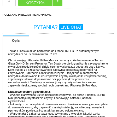
POLECANE PRZEZ MYTRENDYPHONE
PYTANIA?
LIVE CHAT
Opis
Torras GlassGo szkło hartowane do iPhone 16 Plus - z automatycznym
narzędziem do usuwania kurzu - 2 szt.
Chroń swojego iPhone'a 16 Pro Max za pomocą szkła hartowanego Torras
GlassGo HD Screen Protector. Ten 2-pak oferuje krystalicznie czystą ochronę
o wysokiej rozdzielczości, dzięki czemu wyświetlacz pozostaje ostry i żywy.
Konstrukcja ze szkła hartowanego zapewnia doskonałą odporność na
zarysowania, uderzenia i codzienne zużycie. Dołączone automatyczne
narzędzie do usuwania kurzu zapewnia czystą, wolną od kurzu powierzchnię,
zapewniając idealne dopasowanie bez pęcherzyków powietrza i
niedoskonałości. Ten łatwy w instalacji, wytrzymały ochraniacz ekranu
zapewnia nieskazitelny wygląd i ochronę ekranu iPhone'a 16 Pro Max.
Kluczowe cechy i specyfikacja
:
- Wysoka klarowność: Szkło hartowane zapewnia, że ekran iPhone'a 16 Pro
Max pozostaje krystalicznie czysty, zachowując ostrość i jasność
wyświetlacza.
- Automatyczne narzędzie do usuwania kurzu: Zawiera innowacyjne narzędzie
do usuwania kurzu, aby zapewnić czystą instalację, zapobiegając uwięzieniu
pęcherzyków powietrza i cząstek kurzu pod osłoną ekranu.
- Wytrzymałość szkła hartowanego: Wykonane z wysokiej jakości szkła
hartowanego, oferującego dużą odporność na zarysowania, uderzenia i inne