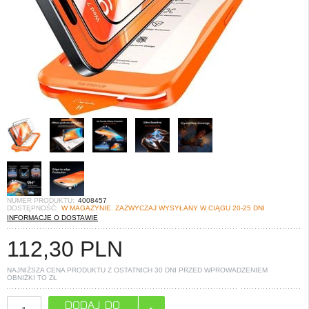
NUMER PRODUKTU:
4008457
DOSTĘPNOŚĆ:
W MAGAZYNIE. ZAZWYCZAJ WYSYŁANY W CIĄGU 20-25 DNI
INFORMACJE O DOSTAWIE
112,30
PLN
NAJNIŻSZA CENA PRODUKTU Z OSTATNICH 30 DNI PRZED WPROWADZENIEM
OBNIŻKI TO
ZŁ