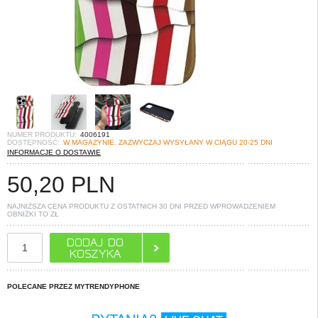
NUMER PRODUKTU:
4006191
DOSTĘPNOŚĆ:
W MAGAZYNIE. ZAZWYCZAJ WYSYŁANY W CIĄGU 20-25 DNI
INFORMACJE O DOSTAWIE
50,20
PLN
NAJNIŻSZA CENA PRODUKTU Z OSTATNICH 30 DNI PRZED WPROWADZENIEM
OBNIŻKI TO
ZŁ
POLECANE PRZEZ MYTRENDYPHONE