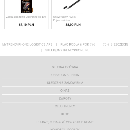
Zabezpieczenie Ochronne na Ekr
Uniwersalny Rysik
Pojemnościow
67,19 PLN
38,90 PLN
MYTRENDYPHONE LOGISTICS APS
|
PLAC RODŁA 8 POK 710
|
70-419 SZCZECIN
|
SKLEP@MYTRENDYPHONE.PL
STRONA GŁÓWNA
OBSŁUGA KLIENTA
ŚLEDZENIE ZAMÓWIENIA
O NAS
ZWROTY
CLUB TRENDY
BLOG
PROSZĘ ZOBACZYĆ WSZYSTKIE KRAJE
NOWOŚCI I PORADY