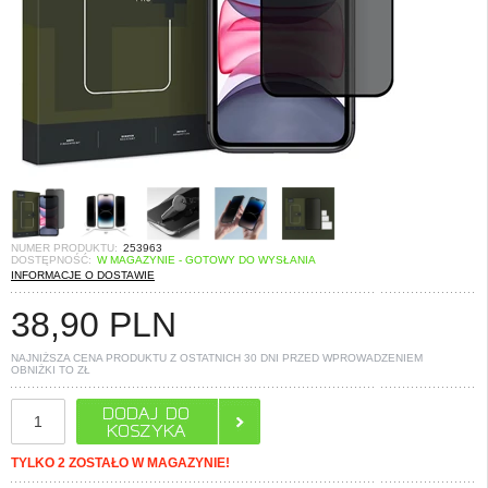
NUMER PRODUKTU:
253963
DOSTĘPNOŚĆ:
W MAGAZYNIE - GOTOWY DO WYSŁANIA
INFORMACJE O DOSTAWIE
38,90
PLN
NAJNIŻSZA CENA PRODUKTU Z OSTATNICH 30 DNI PRZED WPROWADZENIEM
OBNIŻKI TO
ZŁ
TYLKO 2 ZOSTAŁO W MAGAZYNIE!