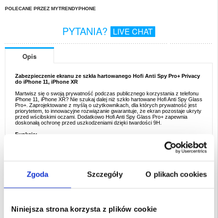
POLECANE PRZEZ MYTRENDYPHONE
PYTANIA?
LIVE CHAT
Opis
Zabezpieczenie ekranu ze szkła hartowanego Hofi Anti Spy Pro+ Privacy
do iPhone 11, iPhone XR
Martwisz się o swoją prywatność podczas publicznego korzystania z telefonu
iPhone 11, iPhone XR? Nie szukaj dalej niż szkło hartowane Hofi Anti Spy Glass
Pro+. Zaprojektowane z myślą o użytkownikach, dla których prywatność jest
priorytetem, to innowacyjne rozwiązanie gwarantuje, że ekran pozostaje ukryty
przed wścibskimi oczami. Dodatkowo Hofi Anti Spy Glass Pro+ zapewnia
doskonałą ochronę przed uszkodzeniami dzięki twardości 9H.
Funkcje:
- Prywatne zabezpieczenie ekranu ze szkła hartowanego do iPhone 11, iPhone
XR firmy Hofi
- To szkło hartowane 9H zapewnia doskonałą ochronę przed zadrapaniami,
uderzeniami i wgnieceniami
- Zintegrowana technologia prywatności ogranicza widoczność ekranu dla
stron trzecich, chroniąc Twoją prywatność
Zgoda
Szczegóły
O plikach cookies
- Utrzymuje czułość dotykową urządzenia, umożliwiając płynne i responsywne
interakcje
- Wyposażone w wysokiej jakości powłokę oleofobową, która redukuje smugi
odcisków palców i ułatwia czyszczenie ekranu
- Hofi Anti Spy Glass Pro+ jest kompatybilny z czytnikiem linii papilarnych
iPhone 11, iPhone XR
Niniejsza strona korzysta z plików cookie
Przeznaczenie:
iPhone XR 6.1", iPhone 11 6.1"