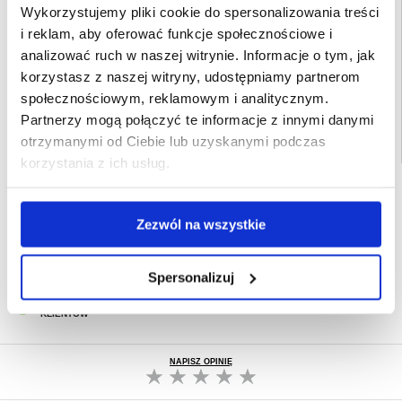
Wykorzystujemy pliki cookie do spersonalizowania treści
Opakowanie:
Euroblister
i reklam, aby oferować funkcje społecznościowe i
EAN: 9490713933459
analizować ruch w naszej witrynie. Informacje o tym, jak
Powiązane kategorie:
Akcesoria do telefonów
,
Szkła hartowane
,
Szkło
korzystasz z naszej witryny, udostępniamy partnerom
hartowane iPhone
,
Szkło hartowane iPhone 11
społecznościowym, reklamowym i analitycznym.
Partnerzy mogą połączyć te informacje z innymi danymi
otrzymanymi od Ciebie lub uzyskanymi podczas
korzystania z ich usług.
SZYBKA DOSTAWA
CLUB TRENDY
7% ZNIŻKI
Zezwól na wszystkie
OBSŁUGA TELEFONICZNA
PON.-PT. 12.00-15.00
Spersonalizuj
30-DNIOWA POLITYKA ZWROTU
PONAD 8 000 000 ZADOWOLONYCH
KLIENTÓW
NAPISZ OPINIĘ