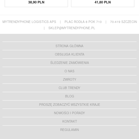
Hartowanego Prywatności - Czarna Krawędź
38,90 PLN
41,80 PLN
MYTRENDYPHONE LOGISTICS APS
|
PLAC RODŁA 8 POK 710
|
70-419 SZCZECIN
|
SKLEP@MYTRENDYPHONE.PL
STRONA GŁÓWNA
OBSŁUGA KLIENTA
ŚLEDZENIE ZAMÓWIENIA
O NAS
ZWROTY
CLUB TRENDY
BLOG
PROSZĘ ZOBACZYĆ WSZYSTKIE KRAJE
NOWOŚCI I PORADY
KONTAKT
REGULAMIN