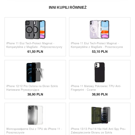
INNI KUPILI RÓWNIEŻ
iPhone 11 Etui Tech-Protect Magmat -
iPhone 11 Etui Tech-Protect Magmat -
Kompatybilne z MagSafe - Półprzezroczysty
Kompatybilne z MagSafe - Przezroczyste
Czerń
61,50 PLN
53,10 PLN
iPhone 12/12 Pro Osłona na Ekran Szkło
iPhone 11 Matowy Pokrowiec TPU Anti-
Hartowane Prywatyzująca
Fingerprint - Czarne
38,90 PLN
38,90 PLN
Wstrząsoodporne Etui z TPU do iPhone 11 -
iPhone 13/13 Pro/14/16e Hofi Anti Spy Pro+
Przezroczyste
Zabezpieczenie Ekranu ze Szkła