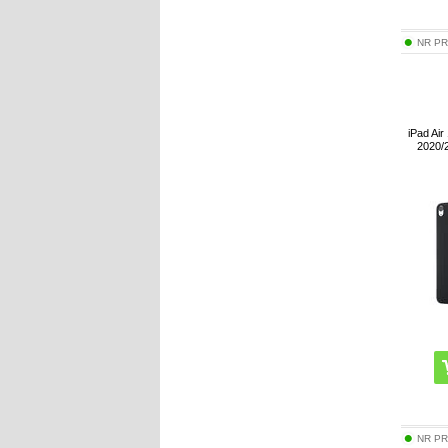
NR P
iPad Air
2020/2
NR P