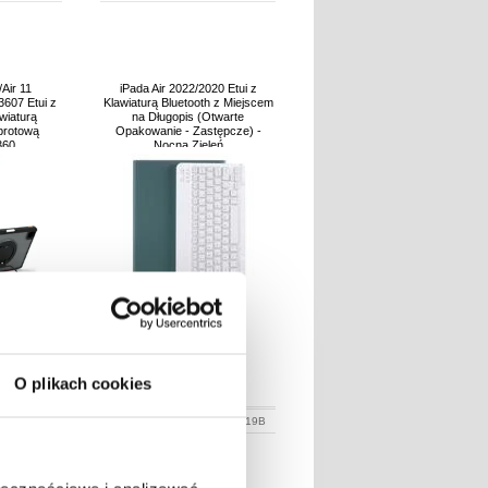
Air 11
iPada Air 2022/2020 Etui z
607 Etui z
Klawiaturą Bluetooth z Miejscem
wiaturą
na Długopis (Otwarte
brotową
Opakowanie - Zastępcze) -
360
Nocna Zieleń
O plikach cookies
LN
84,10
PLN
015264-VAR
NR PRODUKTU:
3002319B