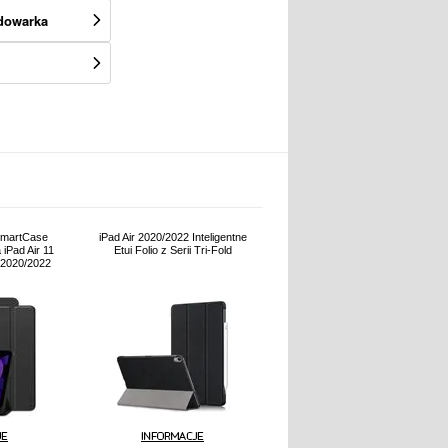
adowarka
 SmartCase
iPad Air 2020/2022 Inteligentne
 iPad Air 11
Etui Folio z Serii Tri-Fold
 2020/2022