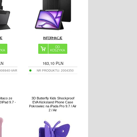
LN
163,10
PLN
006940-VAR
NR PRODUKTU:
2004350
eltaco ze
3D Butterfly Kids Shockproof
2/iPad 9.7 -
EVA Kickstand Phone Case
Pokrowiec na iPada Pro 9.7 / Air
2 / Air