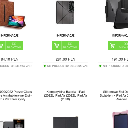
84,10
PLN
281,60
PLN
191,30
P
RODUKTU:
231564-VAR
NR PRODUKTU:
3010265-VAR
NR PRODUKTU:
3
 2020/2022 PanzerGlass
Kompatybilna Bateria - iPad
Silikonowe Etui D
e Antybakteryjne Etui -
(2022), iPad Air (2022), iPad Air
Stojakiem - iPad Air 
ń / Przezroczysty
(2020)
Różowe