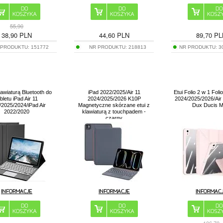
55,90
38,90
PLN
44,60
PLN
89,70
PL
 PRODUKTU:
151772
NR PRODUKTU:
218813
NR PRODUKTU:
3
klawiaturą Bluetooth do
iPad 2022/2025/Air 11
Etui Folio 2 w 1 Folio
bletu iPad Air 11
2024/2025/2026 K10P
2024/2025/2026/Air
/2025/2024/iPad Air
Magnetyczne skórzane etui z
Dux Ducis M
2022/2020
klawiaturą z touchpadem -
czarny
106,70