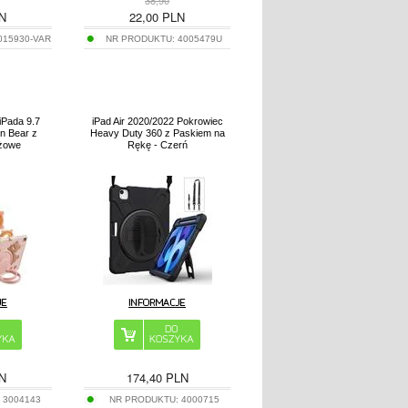
N
22,00
PLN
015930-VAR
NR PRODUKTU:
4005479U
 iPada 9.7
iPad Air 2020/2022 Pokrowiec
n Bear z
Heavy Duty 360 z Paskiem na
óżowe
Rękę - Czerń
N
174,40
PLN
:
3004143
NR PRODUKTU:
4000715