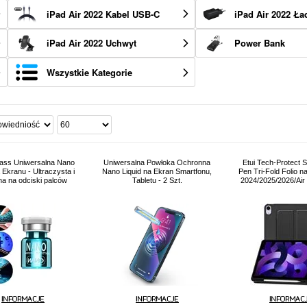
iPad Air 2022 Kabel USB-C
iPad Air 2022 Ł
iPad Air 2022 Uchwyt
Power Bank
Wszystkie Kategorie
lass Uniwersalna Nano
Uniwersalna Powłoka Ochronna
Etui Tech-Protect
Ekranu - Ultraczysta i
Nano Liquid na Ekran Smartfonu,
Pen Tri-Fold Folio na
a na odciski palców
Tabletu - 2 Szt.
2024/2025/2026/Air