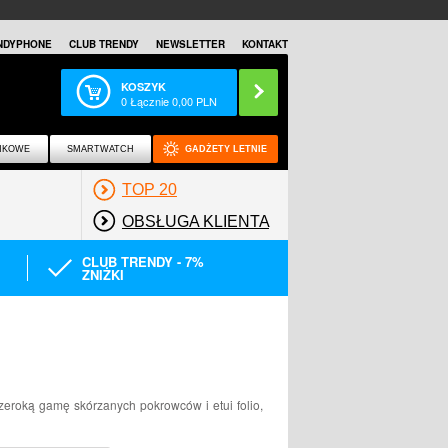
NDYPHONE
CLUB TRENDY
NEWSLETTER
KONTAKT
KOSZYK
0
Łącznie
0,00
PLN
NKOWE
SMARTWATCH
GADŻETY LETNIE
TOP 20
OBSŁUGA KLIENTA
CLUB TRENDY - 7%
ZNIŻKI
zeroką gamę skórzanych pokrowców i etui folio,