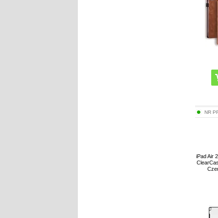
NR P
iPad Air
ClearCas
Czer