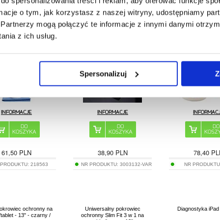
do spersonalizowania treści i reklam, aby oferować funkcje sp
ormacje o tym, jak korzystasz z naszej witryny, udostępniamy p
o Czyszczenia Ekranu
FA-007 Przenośny spray do
Nawilżone Ście
 Spray i Ściereczka z
czyszczenia ekranów
Czyszczące Kontakt
Partnerzy mogą połączyć te informacje z innymi danymi otrzym
Mikrowłókien
dotykowych do telefonów
Ekranu - 100 
komórkowych, tabletów,
nia z ich usług.
laptopów (bez płynu)
Spersonalizuj
Z
61,50
PLN
38,90
PLN
78,40
PL
 PRODUKTU:
218563
NR PRODUKTU:
3003132-VAR
NR PRODUKTU
pokrowiec ochronny na
Uniwersalny pokrowiec
Diagnostyka iPad 
tablet - 13" - czarny /
ochronny Slim Fit 3 w 1 na