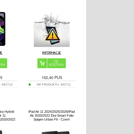
N
152,40
PLN
:
992710
NR PRODUKTU:
992711
ltra Hybrid
iPad Air 11 2024/2025/2026/iPad
ir 11
Air 2020/2022 Etui Smart Folio
 2020/2022
Spigen Urban Fit - Czerń