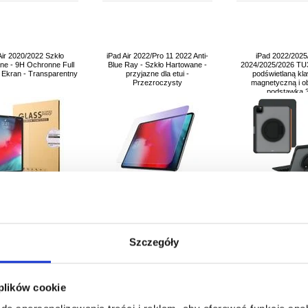
Air 2020/2022 Szkło
iPad Air 2022/Pro 11 2022 Anti-
iPad 2022/2025/
ne - 9H Ochronne Full
Blue Ray - Szkło Hartowane -
2024/2025/2026 TU3
 Ekran - Transparentny
przyjazne dla etui -
podświetlaną kla
Przezroczysty
magnetyczną i o
podstawką 
Szczegóły
50,20
PLN
55,90
PLN
208,30
P
 PRODUKTU:
4002224
NR PRODUKTU:
4002357
NR PRODUKTU:
3
 plików cookie