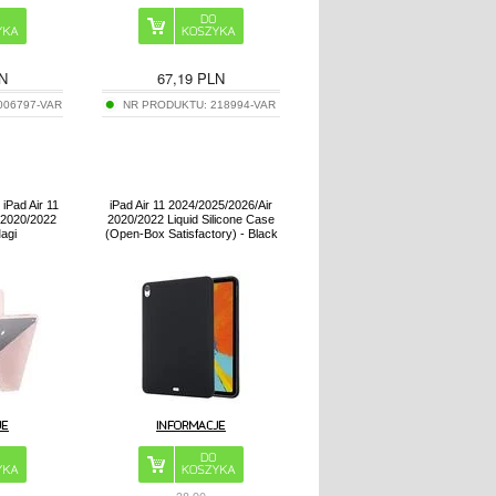
N
67,19
PLN
006797-VAR
NR PRODUKTU:
218994-VAR
 iPad Air 11
iPad Air 11 2024/2025/2026/Air
 2020/2022
2020/2022 Liquid Silicone Case
agi
(Open-Box Satisfactory) - Black
38,90