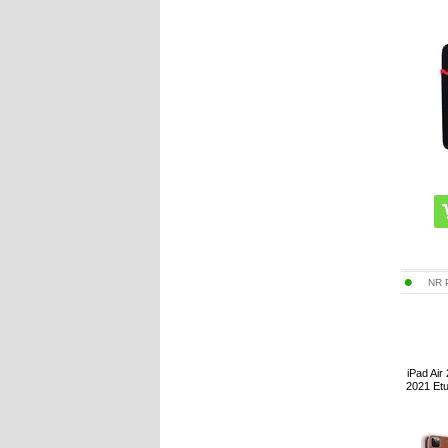
NR
iPad Air
2021 Etu