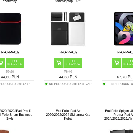
czerwony
tablet/laptop - 13"
50,20
78,40
44,60
PLN
44,60
PLN
67,70
PL
 PRODUKTU:
3014617
NR PRODUKTU:
3014611-VAR
NR PRODUKTU
 2020/2022/iPad Pro 11
Etui Folio iPad Air
Etui Folio Spigen U
i Folio Smart Business
2020/2022/2024 Skinarma Kira
Pro na iPad A
Style
Kobai
2024/2025/2026/Air