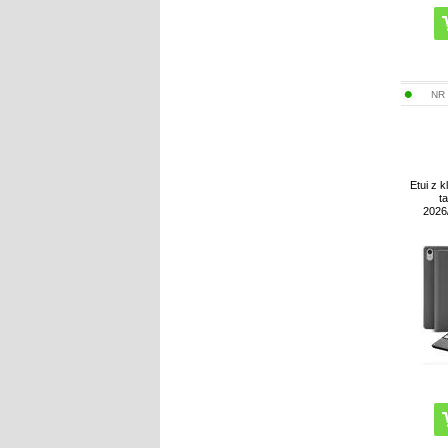
NR
Etui z 
ta
2026