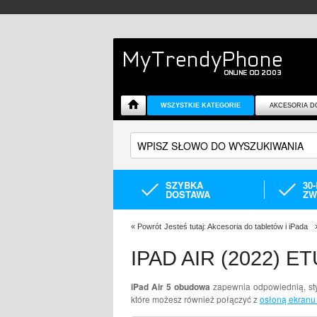
WSZYSTKIE KATEGORIE
AKCESORIA D
SZYBKA
30
DOSTAWA
ZW
«
Powrót
Jesteś tutaj:
Akcesoria do tabletów i iPada
IPAD AIR (2022) E
iPad Air 5 obudowa
zapewnia odpowiednią, styl
które możesz również połączyć z
osłoną ekranu