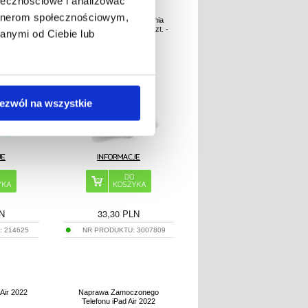
ołecznościowe i analizować
artnerom społecznościowym,
reczki
Ściereczka do polerowania
 Chemie Do
ekranu Tech-Protect - 2 szt. -
anymi od Ciebie lub
Szt.
Szary
ezwól na wszystkie
N
33,30
PLN
:
214625
NR PRODUKTU:
3007809
Air 2022
Naprawa Zamoczonego
Telefonu iPad Air 2022