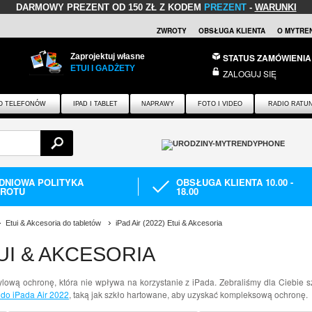
DARMOWY PREZENT
OD 150 ZŁ Z KODEM
PREZENT
-
WARUNKI
ZWROTY
OBSŁUGA KLIENTA
O MYTRE
Zaprojektuj własne
STATUS ZAMÓWIENIA
ETUI I GADŻETY
ZALOGUJ SIĘ
O TELEFONÓW
IPAD I TABLET
NAPRAWY
FOTO I VIDEO
RADIO RATU
-DNIOWA POLITYKA
OBSŁUGA KLIENTA 10.00 -
ROTU
18.00
Etui & Akcesoria do tabletów
iPad Air (2022) Etui & Akcesoria
TUI & AKCESORIA
ową ochronę, która nie wpływa na korzystanie z iPada. Zebraliśmy dla Ciebie s
 do iPada Air 2022
, taką jak szkło hartowane, aby uzyskać kompleksową ochronę.