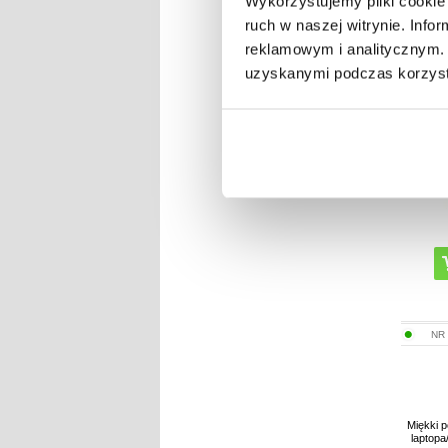
Wykorzystujemy pliki cookie 
ruch w naszej witrynie. Inf
Zestaw d
Qnect -
reklamowym i analitycznym. 
uzyskanymi podczas korzysta
NR
Miękki 
laptopa/