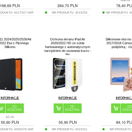
168,69
PLN
264,70
PLN
78,40
PL
RODUKTU:
4017547-VAR
NR PRODUKTU:
3015254
NR PRODUKTU:
4
 11 2024/2025/2026/Air
Ochrona ekranu iPad Air
Silikonowe etui na
022 Etui z Płynnego
2020/2022 HD ze szkła
2017/2018 Cartoo
Silikonu
hartowanego z automatycznym
podpórką - r
narzędziem do usuwania kurzu -
9H
67,19
55,90
PLN
55,90
PLN
84,10
PL
RODUKTU:
4005479-VAR
NR PRODUKTU:
4015321
NR PRODUKTU