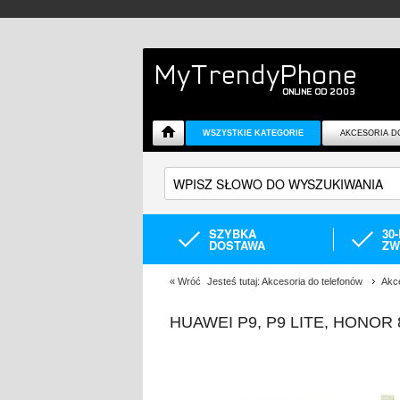
WSZYSTKIE KATEGORIE
AKCESORIA D
SZYBKA
30
DOSTAWA
ZW
«
Wróć
Jesteś tutaj:
Akcesoria do telefonów
Akc
HUAWEI P9, P9 LITE, HONOR