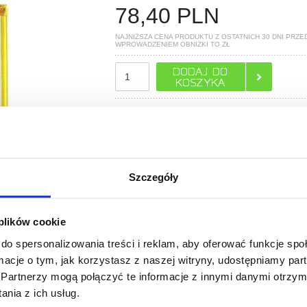
78,40
PLN
NAJNIŻSZA CENA PRODUKTU Z OSTATNICH 30 DNI PRZE
WPROWADZENIEM OBNIŻKI TO
ZŁ
POLECANE PRZEZ MYTRENDYPHONE
Szczegóły
 plików cookie
do spersonalizowania treści i reklam, aby oferować funkcje sp
PYTANIA?
LIVE CHAT
ormacje o tym, jak korzystasz z naszej witryny, udostępniamy p
Partnerzy mogą połączyć te informacje z innymi danymi otrzym
nia z ich usług.