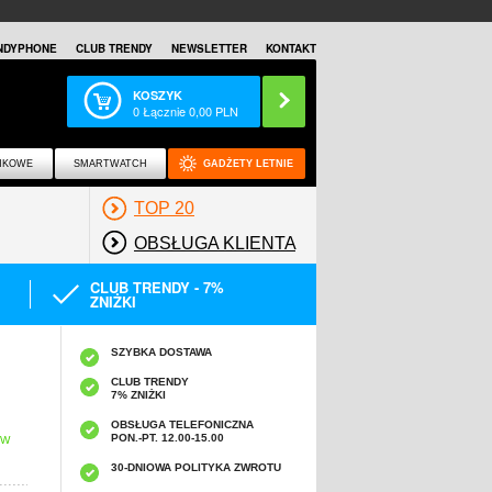
NDYPHONE
CLUB TRENDY
NEWSLETTER
KONTAKT
KOSZYK
0
Łącznie
0,00
PLN
NKOWE
SMARTWATCH
GADŻETY LETNIE
TOP 20
OBSŁUGA KLIENTA
CLUB TRENDY - 7%
ZNIŻKI
SZYBKA DOSTAWA
CLUB TRENDY
7% ZNIŻKI
OBSŁUGA TELEFONICZNA
PON.-PT. 12.00-15.00
 W
30-DNIOWA POLITYKA ZWROTU