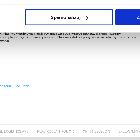
P9 Lite, P10 Lite, P20 Lite, P8 Lite (2017), P smart, Honor 8, Honor 5c, Honor 7 lite
Spersonalizuj
Z
 Nasi wykwalifikowani technicy mają za sobą tysiące napraw, dlatego możemy
 urządzenie będzie działać jak nowe. Naprawy dokonujemy sami, we własnym warsztacie,
iwania.
cesoria GSM - inne
E LOGISTICS APS
|
PLAC RODŁA 8 POK 710
|
70-419 SZCZECIN
|
SKLEP@MYTR