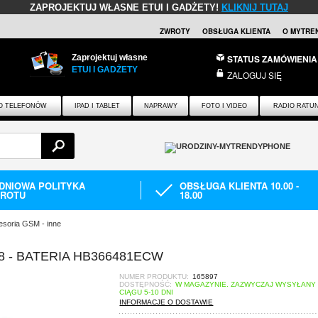
ZAPROJEKTUJ WŁASNE ETUI I GADŻETY!
KLIKNIJ TUTAJ
ZWROTY
OBSŁUGA KLIENTA
O MYTRE
Zaprojektuj własne
STATUS ZAMÓWIENIA
ETUI I GADŻETY
ZALOGUJ SIĘ
O TELEFONÓW
IPAD I TABLET
NAPRAWY
FOTO I VIDEO
RADIO RATU
-DNIOWA POLITYKA
OBSŁUGA KLIENTA 10.00 -
ROTU
18.00
esoria GSM - inne
 8 - BATERIA HB366481ECW
NUMER PRODUKTU:
165897
DOSTĘPNOŚĆ:
W MAGAZYNIE. ZAZWYCZAJ WYSYŁANY
CIĄGU 5-10 DNI
INFORMACJE O DOSTAWIE