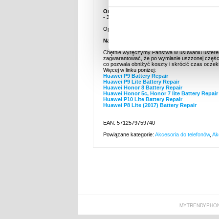
Oryginalna Bateria HB366481ECW do Huawei P9, 
- 3000 mAh - Li-Ion - 3.82V
Opakowanie zastępcze
Naprawa:
Chętnie wyręczymy Państwa w usuwaniu usterek.
zagwarantować, że po wymianie uszzonej części
co pozwala obniżyć koszty i skrócić czas oczek
Więcej w linku poniżej:
Huawei P9 Battery Repair
Huawei P9 Lite Battery Repair
Huawei Honor 8 Battery Repair
Huawei Honor 5c, Honor 7 lite Battery Repair
Huawei P10 Lite Battery Repair
Huawei P8 Lite (2017) Battery Repair
EAN: 5712579759740
Powiązane kategorie:
Akcesoria do telefonów
,
Ak
MYTRENDYPHON