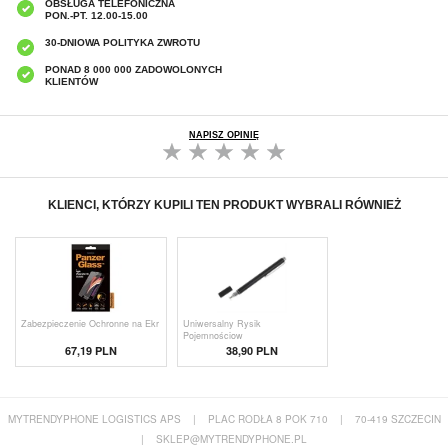
OBSŁUGA TELEFONICZNA
PON.-PT. 12.00-15.00
30-DNIOWA POLITYKA ZWROTU
PONAD 8 000 000 ZADOWOLONYCH
KLIENTÓW
NAPISZ OPINIĘ
KLIENCI, KTÓRZY KUPILI TEN PRODUKT WYBRALI RÓWNIEŻ
Zabezpieczenie Ochronne na Ekr
Uniwersalny Rysik
Pojemnościow
67,19 PLN
38,90 PLN
MYTRENDYPHONE LOGISTICS APS
|
PLAC RODŁA 8 POK 710
|
70-419 SZCZECIN
|
SKLEP@MYTRENDYPHONE.PL