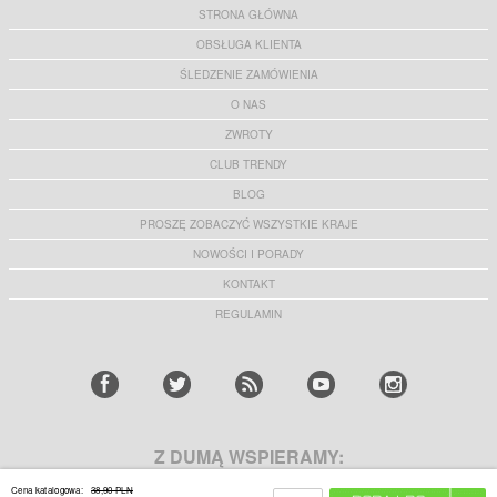
STRONA GŁÓWNA
OBSŁUGA KLIENTA
ŚLEDZENIE ZAMÓWIENIA
O NAS
ZWROTY
CLUB TRENDY
BLOG
PROSZĘ ZOBACZYĆ WSZYSTKIE KRAJE
NOWOŚCI I PORADY
KONTAKT
REGULAMIN
Z DUMĄ WSPIERAMY:
Cena katalogowa:
38,90 PLN