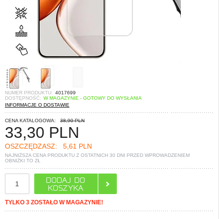
NUMER PRODUKTU:
4017699
DOSTĘPNOŚĆ:
W MAGAZYNIE - GOTOWY DO WYSŁANIA
INFORMACJE O DOSTAWIE
CENA KATALOGOWA:
38,90 PLN
33,30
PLN
OSZCZĘDZASZ:
5,61 PLN
NAJNIŻSZA CENA PRODUKTU Z OSTATNICH 30 DNI PRZED WPROWADZENIEM
OBNIŻKI TO
ZŁ
TYLKO 3 ZOSTAŁO W MAGAZYNIE!