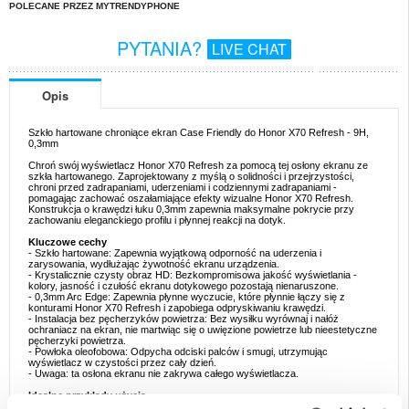
POLECANE PRZEZ MYTRENDYPHONE
PYTANIA?
LIVE CHAT
Opis
Szkło hartowane chroniące ekran Case Friendly do Honor X70 Refresh - 9H,
0,3mm
Chroń swój wyświetlacz Honor X70 Refresh za pomocą tej osłony ekranu ze
szkła hartowanego. Zaprojektowany z myślą o solidności i przejrzystości,
chroni przed zadrapaniami, uderzeniami i codziennymi zadrapaniami -
pomagając zachować oszałamiające efekty wizualne Honor X70 Refresh.
Konstrukcja o krawędzi łuku 0,3mm zapewnia maksymalne pokrycie przy
zachowaniu eleganckiego profilu i płynnej reakcji na dotyk.
Kluczowe cechy
- Szkło hartowane: Zapewnia wyjątkową odporność na uderzenia i
zarysowania, wydłużając żywotność ekranu urządzenia.
- Krystalicznie czysty obraz HD: Bezkompromisowa jakość wyświetlania -
kolory, jasność i czułość ekranu dotykowego pozostają nienaruszone.
- 0,3mm Arc Edge: Zapewnia płynne wyczucie, które płynnie łączy się z
konturami Honor X70 Refresh i zapobiega odpryskiwaniu krawędzi.
- Instalacja bez pęcherzyków powietrza: Bez wysiłku wyrównaj i nałóż
ochraniacz na ekran, nie martwiąc się o uwięzione powietrze lub nieestetyczne
pęcherzyki powietrza.
- Powłoka oleofobowa: Odpycha odciski palców i smugi, utrzymując
wyświetlacz w czystości przez cały dzień.
- Uwaga: ta osłona ekranu nie zakrywa całego wyświetlacza.
Idealne przykłady użycia
- Codzienna ochrona: Zapobiegaj uszkodzeniom ekranu Honor X70 Refresh