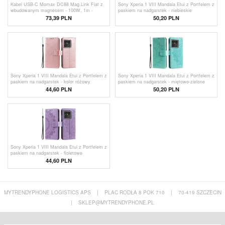
Kabel USB-C Momax DC88 Mag.Link Flat z
Sony Xperia 1 VIII Mandala Etui z Portfelem z
wbudowanym magnesem - 100W, 1m -
paskiem na nadgarstek - niebieskie
beżowy
73,39
PLN
50,20 PLN
Sony Xperia 1 VIII Mandala Etui z Portfelem z
Sony Xperia 1 VIII Mandala Etui z Portfelem z
paskiem na nadgarstek - kolor różowy
paskiem na nadgarstek - miętowo-zielone
44,60
PLN
50,20 PLN
Sony Xperia 1 VIII Mandala Etui z Portfelem z
paskiem na nadgarstek - fioletowe
44,60
PLN
MYTRENDYPHONE LOGISTICS APS
|
PLAC RODŁA 8 POK 710
|
70-419 SZCZECIN
|
SKLEP@MYTRENDYPHONE.PL