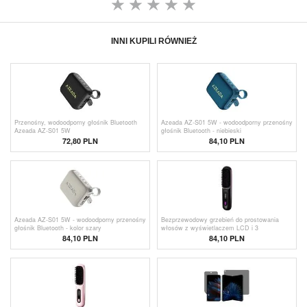
INNI KUPILI RÓWNIEŻ
Przenośny, wodoodporny głośnik Bluetooth
Azeada AZ-S01 5W - wodoodporny przenośny
Azeada AZ-S01 5W
głośnik Bluetooth - niebieski
72,80
PLN
84,10
PLN
Azeada AZ-S01 5W - wodoodporny przenośny
Bezprzewodowy grzebień do prostowania
głośnik Bluetooth - kolor szary
włosów z wyświetlaczem LCD i 3
ustawieniami temperatury
84,10
PLN
84,10 PLN