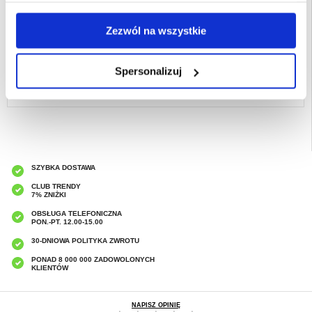
płaskich krawędziach.
Kompatybilność:
Honor MagicPad 4
Zezwól na wszystkie
Opakowanie: Bulk
EAN: 5714122627018
Spersonalizuj
Powiązane kategorie:
Akcesoria do tabletów i iPada
,
Etui & Akcesoria do
tabletów
,
Akcesoria do tabletu - Inne
SZYBKA DOSTAWA
CLUB TRENDY
7% ZNIŻKI
OBSŁUGA TELEFONICZNA
PON.-PT. 12.00-15.00
30-DNIOWA POLITYKA ZWROTU
PONAD 8 000 000 ZADOWOLONYCH
KLIENTÓW
NAPISZ OPINIĘ