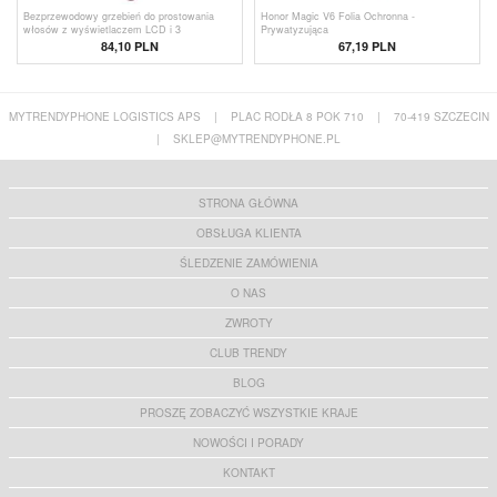
Bezprzewodowy grzebień do prostowania
Honor Magic V6 Folia Ochronna -
włosów z wyświetlaczem LCD i 3
Prywatyzująca
ustawieniami temperatury - różowy
84,10 PLN
67,19
PLN
MYTRENDYPHONE LOGISTICS APS
|
PLAC RODŁA 8 POK 710
|
70-419 SZCZECIN
|
SKLEP@MYTRENDYPHONE.PL
STRONA GŁÓWNA
OBSŁUGA KLIENTA
ŚLEDZENIE ZAMÓWIENIA
O NAS
ZWROTY
CLUB TRENDY
BLOG
PROSZĘ ZOBACZYĆ WSZYSTKIE KRAJE
NOWOŚCI I PORADY
KONTAKT