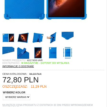
NUMER PRODUKTU:
4017406-VAR
DOSTĘPNOŚĆ:
W MAGAZYNIE - GOTOWY DO WYSŁANIA
INFORMACJE O DOSTAWIE
CENA KATALOGOWA:
84,10 PLN
72,80
PLN
OSZCZĘDZASZ:
11,29 PLN
WYBIERZ KOLOR
NAJNIŻSZA CENA PRODUKTU Z OSTATNICH 30 DNI PRZED WPROWADZENIEM