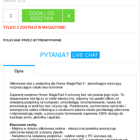
OBNIŻKI TO
ZŁ
TYLKO 3 ZOSTAŁO W MAGAZYNIE!
POLECANE PRZEZ MYTRENDYPHONE
PYTANIA?
LIVE CHAT
Opis
Silikonowe etui z podpórką dla Honor MagicPad 4 - absorbujące wstrząsy,
rozpraszające ciepło etui ochronne
Zapewnij swojemu Honor MagicPad 4 ochronę bez ukrywania jego stylu. To
dopasowane etui łączy w sobie elastyczny, odporny na upadki silikon ze
składaną podpórką na komputer, umożliwiając strumieniowanie, naukę lub
prezentację w podróży bez użycia rąk. Podniesione, wzmocnione narożniki i
wewnętrzna siatka chłodząca o strukturze plastra miodu pochłaniają uderzenia
i odprowadzają ciepło, a precyzyjne formowanie zapewnia 100% dostęp do
każdego portu, głośnika i aparatu.
Kluczowe cechy
- Miękka w dotyku silikonowa osłona - elastyczna powłoka amortyzuje
uderzenia lepiej niż sztywny plastik.
- Niewidoczna składana podpórka - solidne ramię z PC wysuwa się,
umożliwiając oglądanie krajobrazu pod kątem 65°, a następnie zatrzaskuje się