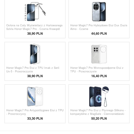
Osłona na Cały Wyświetlacz z Hartowanego
Honor Magic7 Pro Hybrydowe Etui Dux Ducis
Szkła Honor Magic7 Pro - Czarna Krawędź
Aimo - Czarne
38,90 PLN
44,60 PLN
Honor Magic7 Pro Etui z TPU Imak z Serii
Honor Magic7 Pro Wstrząsoodporne Etui z
Ux-5 - Przezroczyste
TPU - Przezroczyste
38,90 PLN
16,40
PLN
Honor Magic7 Pro Antypoślizgowe Etui z TPU
Honor Magic7 Pro Etui z Płynnego Silikonu -
- Przezroczysty
kompatybilne z MagSafe - Ciemnoniebieski
33,30 PLN
50,20
PLN