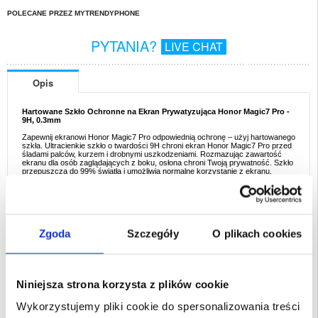
POLECANE PRZEZ MYTRENDYPHONE
PYTANIA?
LIVE CHAT
Opis
Hartowane Szkło Ochronne na Ekran Prywatyzująca Honor Magic7 Pro -
9H, 0.3mm
Zapewnij ekranowi Honor Magic7 Pro odpowiednią ochronę – użyj hartowanego
szkła. Ultracienkie szkło o twardości 9H chroni ekran Honor Magic7 Pro przed
śladami palców, kurzem i drobnymi uszkodzeniami. Rozmazując zawartość
ekranu dla osób zaglądających z boku, osłona chroni Twoją prywatność. Szkło
przepuszcza do 99% światła i umożliwia normalne korzystanie z ekranu.
Opis:
- Hartowane szkło ochronne z filtrem prywatności na Honor Magic7 Pro
- W pełni pokrywa cały ekran dla optymalnej ochrony Honor Magic7 Pro
- Przepuszczalność światła do 99%
- Ochrona przed zarysowaniem, kurzem i smugami
- Filtr prywatności uniemożliwia odczytanie treści przez osoby postronne
Zgoda
Szczegóły
O plikach cookies
- Łatwa instalacja na Honor Magic7 Pro
- Ta folia ochronna zapewniająca prywatność NIE jest kompatybilna z
czujnikiem linii papilarnych Honor Magic7 Pro
Przeznaczenie:
Honor Magic7 Pro
Niniejsza strona korzysta z plików cookie
Opakowanie:
Euroblister
Wykorzystujemy pliki cookie do spersonalizowania treści
EAN: 5714122511966