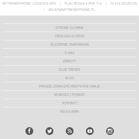
MYTRENDYPHONE LOGISTICS APS
|
PLAC RODŁA 8 POK 710
|
70-419 SZCZECIN
|
SKLEP@MYTRENDYPHONE.PL
STRONA GŁÓWNA
OBSŁUGA KLIENTA
ŚLEDZENIE ZAMÓWIENIA
O NAS
ZWROTY
CLUB TRENDY
BLOG
PROSZĘ ZOBACZYĆ WSZYSTKIE KRAJE
NOWOŚCI I PORADY
KONTAKT
REGULAMIN