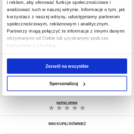
i reklam, aby oferować funkcje społecznościowe i
Powiązane kategorie:
Akcesoria do telefonów
,
Etui & Akcesoria Honor
,
Honor
analizować ruch w naszej witrynie. Informacje o tym, jak
Magic7 Pro Etui & Akcesoria
korzystasz z naszej witryny, udostępniamy partnerom
społecznościowym, reklamowym i analitycznym.
Partnerzy mogą połączyć te informacje z innymi danymi
otrzymanymi od Ciebie lub uzyskanymi podczas
SZYBKA DOSTAWA
korzystania z ich usług.
CLUB TRENDY
7% ZNIŻKI
OBSŁUGA TELEFONICZNA
Zezwól na wszystkie
PON.-PT. 12.00-15.00
30-DNIOWA POLITYKA ZWROTU
Spersonalizuj
PONAD 8 000 000 ZADOWOLONYCH
KLIENTÓW
NAPISZ OPINIĘ
INNI KUPILI RÓWNIEŻ