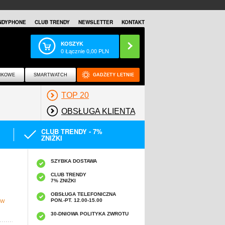
NDYPHONE
CLUB TRENDY
NEWSLETTER
KONTAKT
KOSZYK
0
Łącznie
0,00
PLN
NKOWE
SMARTWATCH
GADŻETY LETNIE
TOP 20
OBSŁUGA KLIENTA
CLUB TRENDY - 7%
ZNIŻKI
SZYBKA DOSTAWA
CLUB TRENDY
7% ZNIŻKI
OBSŁUGA TELEFONICZNA
PON.-PT. 12.00-15.00
 W
30-DNIOWA POLITYKA ZWROTU