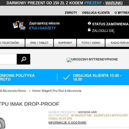
DARMOWY PREZENT
OD 150 ZŁ Z KODEM
PREZENT
-
WARUNKI
ZWROTY
OBSŁUGA KLIENTA
O MYTRE
Zaprojektuj własne
STATUS ZAMÓWIENIA
ETUI I GADŻETY
ZALOGUJ SIĘ
O TELEFONÓW
IPAD I TABLET
NAPRAWY
FOTO I VIDEO
RADIO RATU
-DNIOWA POLITYKA
OBSŁUGA KLIENTA 10.00 -
ROTU
18.00
 & Akcesoria Honor
Honor Magic6 Pro Etui & Akcesoria
 TPU IMAK DROP-PROOF
NUMER PRODUKTU:
4003938-VAR
DOSTĘPNOŚĆ:
W MAGAZYNIE. ZAZWYCZAJ WYSYŁANY
CIĄGU 20-25 DNI
INFORMACJE O DOSTAWIE