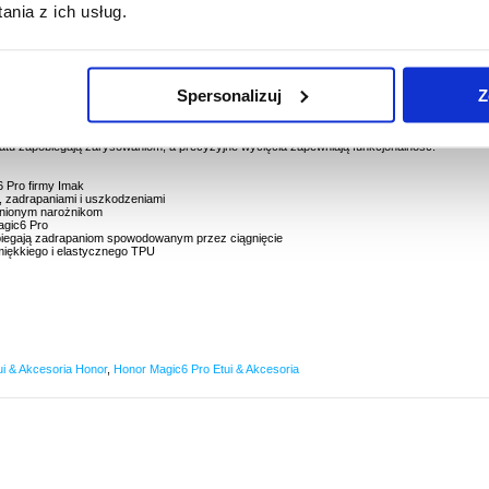
nia z ich usług.
Spersonalizuj
Z
 Pro
padki etui Imak z TPU i zapewnij mu zaawansowaną ochronę przed upadkiem dzięki
 chroni Honor Magic6 Pro przed brudem, uderzeniami i uszkodzeniami, dodając minimaln
atu zapobiegają zarysowaniom, a precyzyjne wycięcia zapewniają funkcjonalność.
 Pro firmy Imak
 zadrapaniami i uszkodzeniami
cnionym narożnikom
agic6 Pro
biegają zadrapaniom spowodowanym przez ciągnięcie
miękkiego i elastycznego TPU
ui & Akcesoria Honor
,
Honor Magic6 Pro Etui & Akcesoria