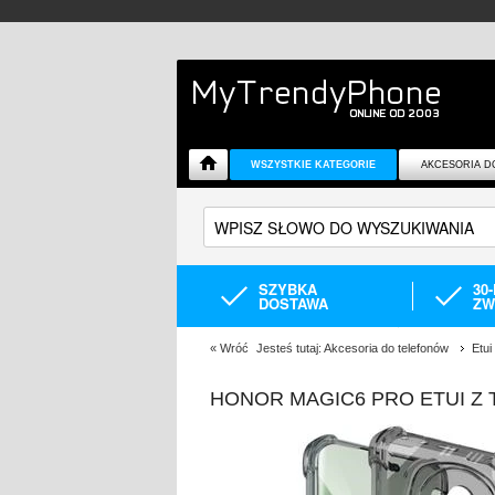
WSZYSTKIE KATEGORIE
AKCESORIA D
SZYBKA
30
DOSTAWA
ZW
«
Wróć
Jesteś tutaj:
Akcesoria do telefonów
Etui
HONOR MAGIC6 PRO ETUI Z