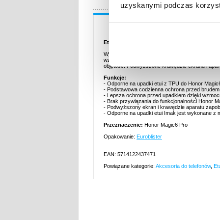
uzyskanymi podczas korzysta
Opis
Etui Imak Drop-Proof z TPU na Honor Magic6
Wyposaż swój Honor Magic6 Pro w odporne na u
wzmocnionym rogom. Wykonany z miękkiego TPU,
objętość. Podwyższone krawędzie ekranu i apar
Funkcje:
- Odporne na upadki etui z TPU do Honor Magic6
- Podstawowa codzienna ochrona przed brudem,
- Lepsza ochrona przed upadkiem dzięki wzmo
- Brak przywiązania do funkcjonalności Honor M
- Podwyższony ekran i krawędzie aparatu zapo
- Odporne na upadki etui Imak jest wykonane z 
Przeznaczenie:
Honor Magic6 Pro
Opakowanie:
Euroblister
EAN: 5714122437471
Powiązane kategorie:
Akcesoria do telefonów
,
Et