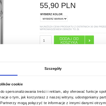
55,90
PLN
WYBIERZ KOLOR
NAJNIŻSZA CENA PRODUKTU Z OSTATNICH 30 DNI PRZE
WPROWADZENIEM OBNIŻKI TO
ZŁ
POLECANE PRZEZ MYTRENDYPHONE
Szczegóły
 plików cookie
do spersonalizowania treści i reklam, aby oferować funkcje sp
ormacje o tym, jak korzystasz z naszej witryny, udostępniamy p
Partnerzy mogą połączyć te informacje z innymi danymi otrzym
PYTANIA?
LIVE CHAT