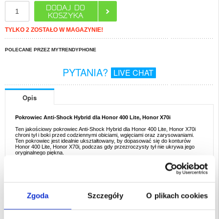
TYLKO 2 ZOSTAŁO W MAGAZYNIE!
POLECANE PRZEZ MYTRENDYPHONE
PYTANIA?
LIVE CHAT
Opis
Pokrowiec Anti-Shock Hybrid dla Honor 400 Lite, Honor X70i
Ten jakościowy pokrowiec Anti-Shock Hybrid dla Honor 400 Lite, Honor X70i
chroni tył i boki przed codziennymi obiciami, wgięciami oraz zarysowaniami.
Ten pokrowiec jest idealnie ukształtowany, by dopasować się do konturów
Honor 400 Lite, Honor X70i, podczas gdy przezroczysty tył nie ukrywa jego
oryginalnego piękna.
Cechy:
- Jakościowy hybrydowy pokrowiec, który podkreśla konstrukcje Honor 400
Lite, Honor X70i
- Dwu materiałowa konstrukcja - panel tylni z przezroczystym akrylem
połączony z krawędziami z termoplastycznego poliuretanu
- Smukły i lekki - pokrowiec chroni Honor 400 Lite, Honor X70i nie zwiększając
Zgoda
Szczegóły
O plikach cookies
jego rozmiaru
- Wzniesione krawędzie wokół ekranu chronią ekran przed zarysowaniami, gdy
telefon jest skierowany ekranem do dołu
- Posiada odpowiednie otwory, które umożliwiają wygodne używanie Honor 400