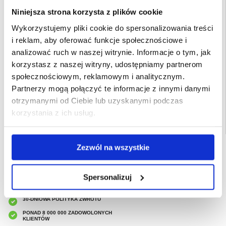
Lite, Honor X70i
- Specjalnie zaprojektowane dotykowe przyciski dla lepszej ochrony przed
Niniejsza strona korzysta z plików cookie
kurzem
- Ten niesamowity hybrydowy pokrowiec dla Honor 400 Lite, Honor X70i jest
Wykorzystujemy pliki cookie do spersonalizowania treści
wykonany z akrylu i termoplastycznego poliuretanu
i reklam, aby oferować funkcje społecznościowe i
Kompatybilność:
Honor 400 Lite, Honor X70i
analizować ruch w naszej witrynie. Informacje o tym, jak
Opakowanie:
Zastępcze
korzystasz z naszej witryny, udostępniamy partnerom
EAN: 5714122535658
społecznościowym, reklamowym i analitycznym.
Powiązane kategorie:
Akcesoria do telefonów
,
Etui & Akcesoria Honor
,
Honor
Partnerzy mogą połączyć te informacje z innymi danymi
400 Lite Etui & Akcesoria
otrzymanymi od Ciebie lub uzyskanymi podczas
korzystania z ich usług.
Zezwól na wszystkie
SZYBKA DOSTAWA
CLUB TRENDY
7% ZNIŻKI
Spersonalizuj
OBSŁUGA TELEFONICZNA
PON.-PT. 12.00-15.00
30-DNIOWA POLITYKA ZWROTU
PONAD 8 000 000 ZADOWOLONYCH
KLIENTÓW