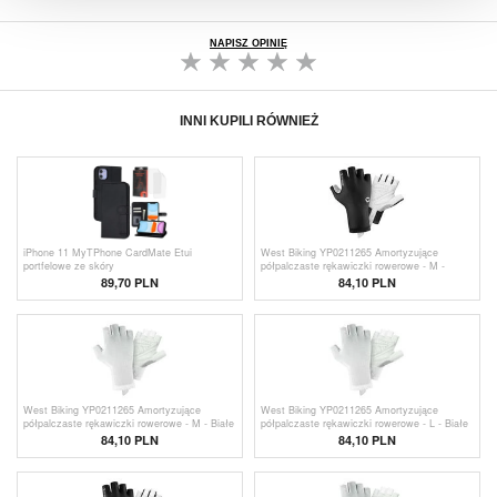
NAPISZ OPINIĘ
INNI KUPILI RÓWNIEŻ
iPhone 11 MyTPhone CardMate Etui
West Biking YP0211265 Amortyzujące
portfelowe ze skóry
półpalczaste rękawiczki rowerowe - M -
Czarne
89,70 PLN
84,10 PLN
West Biking YP0211265 Amortyzujące
West Biking YP0211265 Amortyzujące
półpalczaste rękawiczki rowerowe - M - Białe
półpalczaste rękawiczki rowerowe - L - Białe
84,10 PLN
84,10 PLN