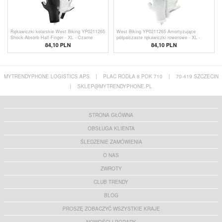
Rękawiczki kolarskie West Biking YP0211265
West Biking YP0211265 Amortyzujące
Shock-Absorb Half-Finger - XL - Czarne
półpalczaste rękawiczki rowerowe - XL -
Białe
84,10 PLN
84,10 PLN
MYTRENDYPHONE LOGISTICS APS
|
PLAC RODŁA 8 POK 710
|
70-419 SZCZECIN
|
SKLEP@MYTRENDYPHONE.PL
STRONA GŁÓWNA
OBSŁUGA KLIENTA
ŚLEDZENIE ZAMÓWIENIA
O NAS
ZWROTY
CLUB TRENDY
BLOG
PROSZĘ ZOBACZYĆ WSZYSTKIE KRAJE