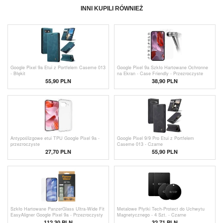
INNI KUPILI RÓWNIEŻ
Google Pixel 9a Etui z Portfelem Caseme 013
Google Pixel 9a Szkło Hartowane Ochronne
- Błękit
na Ekran - Case Friendly - Przezroczyste
55,90 PLN
38,90 PLN
Antypoślizgowe etui TPU Google Pixel 9a -
Google Pixel 9/9 Pro Etui z Portfelem
przezroczyste
Caseme 013 - Czarne
27,70 PLN
55,90 PLN
Szkło Hartowane PanzerGlass Ultra-Wide Fit
Metalowe Płytki Tech-Protect do Uchwytu
EasyAligner Google Pixel 9a - Przezroczysty
Magnetycznego - 4 Szt. - Czarne
112,30 PLN
32,71 PLN