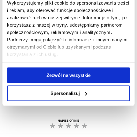
Wykorzystujemy pliki cookie do spersonalizowania treści
Opakowanie:
Zastępcze
i reklam, aby oferować funkcje społecznościowe i
EAN: 5714122528285
analizować ruch w naszej witrynie. Informacje o tym, jak
Powiązane kategorie:
Akcesoria do telefonów
,
Etui & Akcesoria Google
,
Google
korzystasz z naszej witryny, udostępniamy partnerom
Pixel 9a Etui & Akcesoria
społecznościowym, reklamowym i analitycznym.
Partnerzy mogą połączyć te informacje z innymi danymi
otrzymanymi od Ciebie lub uzyskanymi podczas
korzystania z ich usług.
SZYBKA DOSTAWA
CLUB TRENDY
7% ZNIŻKI
Zezwól na wszystkie
OBSŁUGA TELEFONICZNA
PON.-PT. 12.00-15.00
Spersonalizuj
30-DNIOWA POLITYKA ZWROTU
PONAD 8 000 000 ZADOWOLONYCH
KLIENTÓW
NAPISZ OPINIĘ