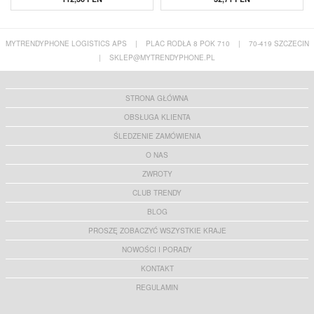
MYTRENDYPHONE LOGISTICS APS
|
PLAC RODŁA 8 POK 710
|
70-419 SZCZECIN
|
SKLEP@MYTRENDYPHONE.PL
STRONA GŁÓWNA
OBSŁUGA KLIENTA
ŚLEDZENIE ZAMÓWIENIA
O NAS
ZWROTY
CLUB TRENDY
BLOG
PROSZĘ ZOBACZYĆ WSZYSTKIE KRAJE
NOWOŚCI I PORADY
KONTAKT
REGULAMIN