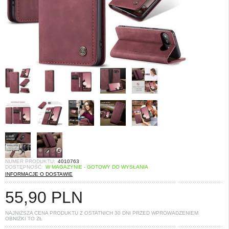
NUMER PRODUKTU:
4010763
DOSTĘPNOŚĆ:
W MAGAZYNIE - GOTOWY DO WYSŁANIA
INFORMACJE O DOSTAWIE
55,90
PLN
NAJNIŻSZA CENA PRODUKTU Z OSTATNICH 30 DNI PRZED WPROWADZENIEM
OBNIŻKI TO
ZŁ