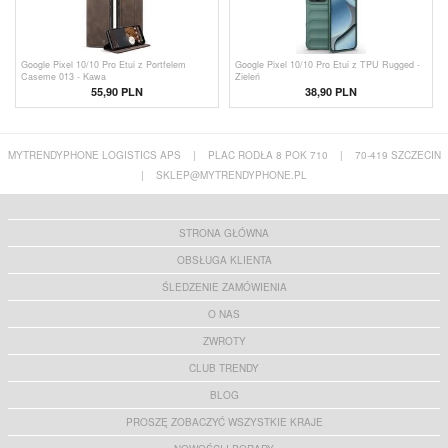
Google Pixel 10/10 Pro Etui z Portfelem
Google Pixel 10/10 Pro Etui z TPU Rugged -
Caseme 013 - Kawa
Zieleń
55,90 PLN
38,90 PLN
MYTRENDYPHONE LOGISTICS APS
|
PLAC RODŁA 8 POK 710
|
70-419 SZCZECIN
|
SKLEP@MYTRENDYPHONE.PL
STRONA GŁÓWNA
OBSŁUGA KLIENTA
ŚLEDZENIE ZAMÓWIENIA
O NAS
ZWROTY
CLUB TRENDY
BLOG
PROSZĘ ZOBACZYĆ WSZYSTKIE KRAJE