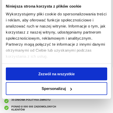
- Przed użyciem przetestuj etui poprzez włożenie do środka papierowej
Niniejsza strona korzysta z plików cookie
chusteczki i zanurzenie go w wodzie.
- Ekran dotykowy nie działa pod wodą. Aby wykonywać zdjęcia pod wodą, użyj
przycisków głośności.
Wykorzystujemy pliki cookie do spersonalizowania treści
- Czytnik linii papilarnych może nie działać, gdy telefon jest umieszczony w etui.
i reklam, aby oferować funkcje społecznościowe i
Przeznaczenie:
Google Pixel 10
analizować ruch w naszej witrynie. Informacje o tym, jak
Opakowanie:
Euroblister
korzystasz z naszej witryny, udostępniamy partnerom
EAN: 5714122590497
społecznościowym, reklamowym i analitycznym.
Powiązane kategorie:
Akcesoria do telefonów
,
Etui & Akcesoria Google
,
Google
Partnerzy mogą połączyć te informacje z innymi danymi
Pixel 10 Etui & Akcesoria
otrzymanymi od Ciebie lub uzyskanymi podczas
korzystania z ich usług.
Zezwól na wszystkie
SZYBKA DOSTAWA
CLUB TRENDY
7% ZNIŻKI
Spersonalizuj
OBSŁUGA TELEFONICZNA
PON.-PT. 12.00-15.00
30-DNIOWA POLITYKA ZWROTU
PONAD 8 000 000 ZADOWOLONYCH
KLIENTÓW