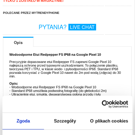
TYLKO 1 ZOSTAŁO W MAGAZYNIE!
POLECANE PRZEZ MYTRENDYPHONE
PYTANIA?
LIVE CHAT
Opis
Wodoodporne Etui Redpepper FS IP68 na Google Pixel 10
Precyzyjnie dopasowane etui Redpepper FS zapewni Google Pixel 10
najlepszą ochronę przed typowymi uszkodzeniami. To połączenie plastiku,
tworzywa PET i TPU, w klasie wodo- i pyłoodporności IP68. Standard IP68
pozwala korzystać z Google Pixel 10 nawet do 2m pod wodą (zdjęcia) do 30
min.
Opis:
- Wodoodporne etui Redpepper FS IP68 na Google Pixel 10
- Standard IP68 umożliwia podwodną fotografię (do głebokości 2m)
- Ultracienkie etui, smukła, dwuwarstwowa osłona przodu i tyłu
- Idealnie dopasowane do Google Pixel 10, z obsługą ładowania
bezprzewodowego
- Wykonane z plastiku, PET i TPU
W zestawie:
- Wodoodporne etui Redpepper FS IP68
- Pasek na dłoń
Zgoda
Szczegóły
O plikach cookies
- Narzędzie do czyszczenia
- Instrukcja w jęz. ang.
Uwaga: